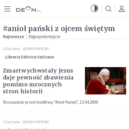
Przejdź do menu głównego
Przejdź do treści
#anioł pański z ojcem świętym
Najnowsze
Najpopularniejsze
13 lat temu
SERWIS PAPIESKI
Libreria Editrice Vaticana
Zmartwychwstały Jezus
daje pewność zbawienia
pomimo mrocznych
stron historii
Rozważanie przed modlitwą "Anioł Pański", 13.04.2009.
13 lat temu
SERWIS PAPIESKI