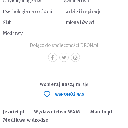
Artykuły blogerów
Świadectwa
Psychologia na co dzień
Ludzie i inspiracje
Ślub
Imiona i święci
Modlitwy
Dołącz do społeczności DEON.pl
Wspieraj naszą misję
WSPOMÓŻ NAS
Jezuici.pl
Wydawnictwo WAM
Mando.pl
Modlitwa w drodze