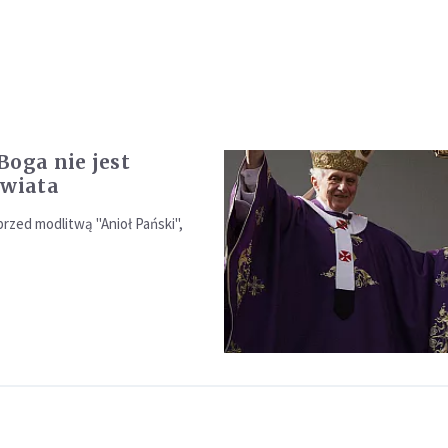
Boga nie jest
świata
rzed modlitwą "Anioł Pański",