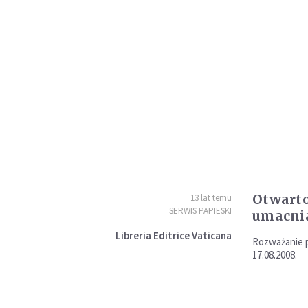
Otwarto
13 lat temu
SERWIS PAPIESKI
umacni
Libreria Editrice Vaticana
Rozważanie p
17.08.2008.