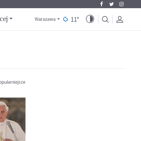
11
°
cej
Warszawa
opularniejsze