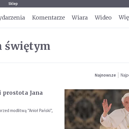
g
Sklep
Wię
darzenia
Komentarze
Wiara
Wideo
m świętym
Najnowsze
Najp
i prostota Jana
rzed modlitwą "Anioł Pański",