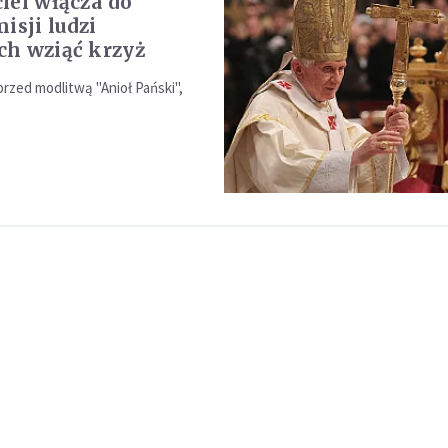
iel włącza do
isji ludzi
h wziąć krzyż
rzed modlitwą "Anioł Pański",