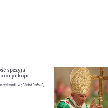
ść sprzyja
aniu pokoju
rzed modlitwą "Anioł Pański",