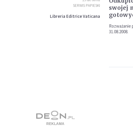
Odkupic
SERWIS PAPIESKI
swojej m
gotowyc
Libreria Editrice Vaticana
Rozważanie p
31.08.2008.