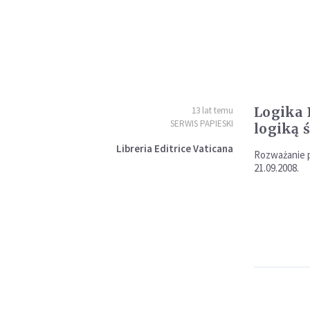
Logika 
13 lat temu
SERWIS PAPIESKI
logiką 
Libreria Editrice Vaticana
Rozważanie p
21.09.2008.