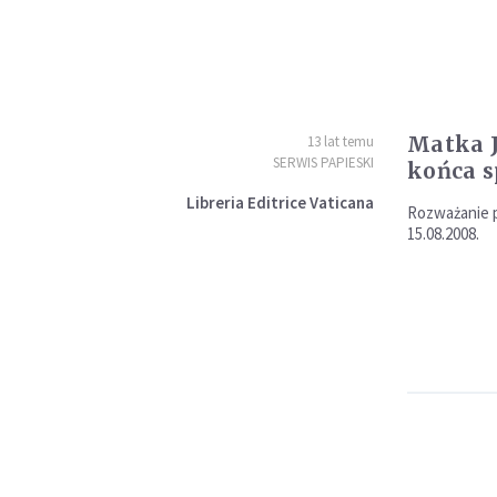
Matka J
13 lat temu
SERWIS PAPIESKI
końca s
Libreria Editrice Vaticana
Rozważanie p
15.08.2008.