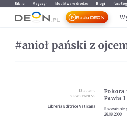
Przejdź do menu głównego
Przejdź do treści
Biblia
Magazyn
Modlitwa w drodze
Blogi
faceBó
Wy
Radio DEON
#anioł pański z ojce
Pokora 
13 lat temu
SERWIS PAPIESKI
Pawła I
Libreria Editrice Vaticana
Rozważanie p
28.09.2008.