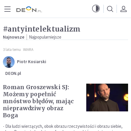
Przejdź do menu głównego
Przejdź do treści
#antyintelektualizm
Najnowsze
Najpopularniejsze
3 lata temu
WIARA
Piotr Kosiarski
DEON.pl
Roman Groszewski SJ:
Możemy popełnić
mnóstwo błędów, mając
nieprawdziwy obraz
Boga
- Dla ludzi wierzących, obok obrazu rzeczywistości i obrazu siebie,