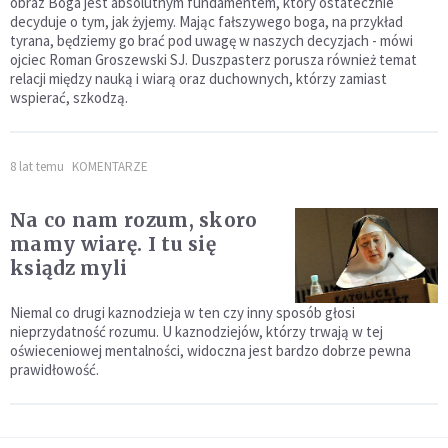
obraz Boga jest absolutnym fundamentem, który ostatecznie
decyduje o tym, jak żyjemy. Mając fałszywego boga, na przykład
tyrana, będziemy go brać pod uwagę w naszych decyzjach - mówi
ojciec Roman Groszewski SJ. Duszpasterz porusza również temat
relacji między nauką i wiarą oraz duchownych, którzy zamiast
wspierać, szkodzą.
8 lat temu
KOMENTARZE
Na co nam rozum, skoro
mamy wiarę. I tu się
ksiądz myli
Niemal co drugi kaznodzieja w ten czy inny sposób głosi
nieprzydatność rozumu. U kaznodziejów, którzy trwają w tej
oświeceniowej mentalności, widoczna jest bardzo dobrze pewna
prawidłowość.