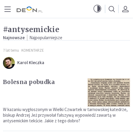
Przejdź do menu głównego
Przejdź do treści
#antysemickie
Najnowsze
Najpopularniejsze
7 lat temu
KOMENTARZE
Karol Kleczka
Bolesna pobudka
W kazaniu wygłoszonym w Wielki Czwartek w tarnowskiej katedrze,
biskup Andrzej Jeż przywołał fałszywą wypowiedź zawartą w
antysemickim tekście. Jakie z tego dobro?