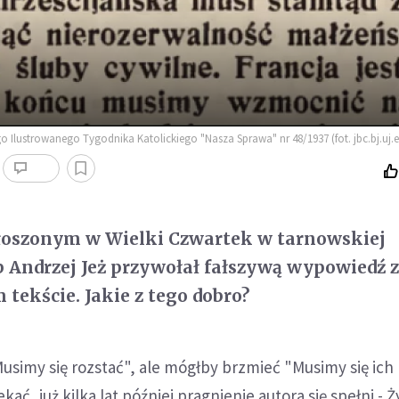
o Ilustrowanego Tygodnika Katolickiego "Nasza Sprawa" nr 48/1937 (fot. jbc.bj.uj.e
oszonym w Wielki Czwartek w tarnowskiej
p Andrzej Jeż przywołał fałszywą wypowiedź 
tekście. Jakie z tego dobro?
"Musimy się rozstać", ale mógłby brzmieć "Musimy się ich
kać, już kilka lat później pragnienie autora się spełni -