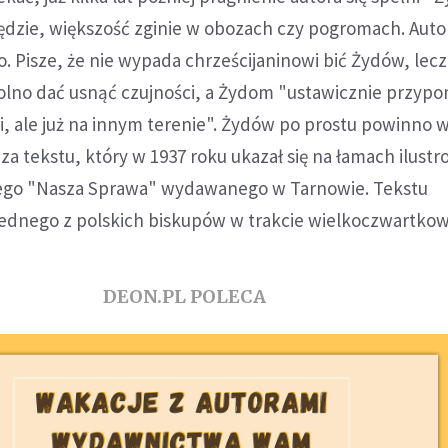
ędzie, większość zginie w obozach czy pogromach. Autor
 Pisze, że nie wypada chrześcijaninowi bić Żydów, lecz
wolno dać usnąć czujności, a Żydom "ustawicznie przypo
ci, ale już na innym terenie". Żydów po prostu powinno 
teza tekstu, który w 1937 roku ukazał się na łamach ilus
iego "Nasza Sprawa" wydawanego w Tarnowie. Tekstu
ednego z polskich biskupów w trakcie wielkoczwartkowe
DEON.PL POLECA