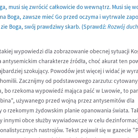
ga, musi się zwrócić całkowicie do wewnątrz. Musi się w
a Boga, zawsze mieć Go przed oczyma i wytrwale zap
dzie Boga, swój prawdziwy skarb. (Sprawdź:
Rozwój duc
akiej wypowiedzi dla zobrazowanie obecnej sytuacji Koś
a antysemickim charakterze źródła, choć akurat ten po
ardziej szokujący. Powodów jest więcej i widać je wyr
j homilii. Zacznijmy od podstawowego zarzutu: cytowan
szu, bo rzekoma wypowiedź mająca paść w Lwowie, to pa
bina", używanego przed wojną przez antysemitów dla
y o rzekomym żydowskim planie opanowania świata. Tak
 innymi obce służby wywiadowcze w celu dezinformacj
onalistycznych nastrojów. Tekst pojawił się w gazecie "