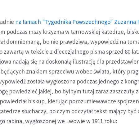
ładnie
na łamach "Tygodnika Powszechnego" Zuzanna 
m podczas mszy krzyżma w tarnowskiej katedrze, bisk
łał domniemaną, bo nie prawdziwą, wypowiedź na tem
go zawartą w tekście z diecezjalnego pisma sprzed 80 la
owa nadają się na doskonałą ilustrację dla przedstawien
w będących znakiem sprzeciwu wobec świata, który prag
wypowiedź została wygłoszona podczas jednego z kong
ogę powiedzieć jakiej, bo byłbym tutaj zaraz zaszczuty 
 powiedział biskup, kierując porozumiewawcze spojrzen
tedrze słuchaczy, po czym odczytał tekst mający być
 rabina, wygłoszonej we Lwowie w 1911 roku: