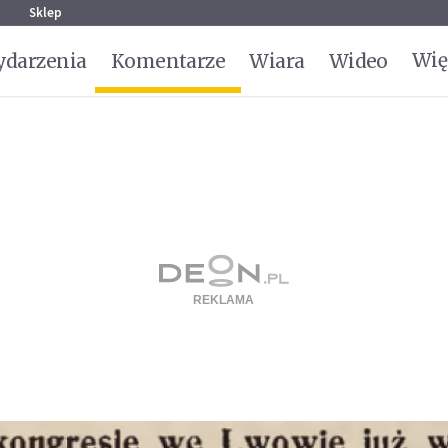
g
Sklep
Wię
darzenia
Komentarze
Wiara
Wideo