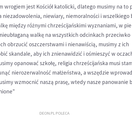
wrogiem jest Kościół katolicki, dlatego musimy na to 
 niezadowolenia, niewiary, niemoralności i wszelkiego 
lkę między różnymi chrześcijańskimi wyznaniami, w pie
ć nieubłaganą walkę na wszystkich odcinkach przeciwko
ich obrzucić oszczerstwami i nienawiścią, musimy z ich
bić skandale, aby ich znienawidzić i ośmieszyć w oczac
usimy opanować szkołę, religia chrześcijańska musi sta
unąć nierozerwalność małżeństwa, a wszędzie wprowad
usimy wzmocnić naszą prasę, wtedy nasze panowanie 
nione"
DEON.PL POLECA