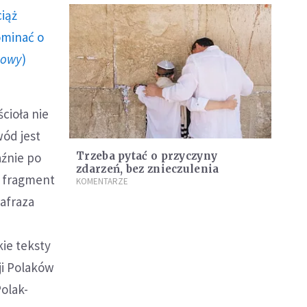
ciąż
ominać o
howy
)
cioła nie
wód jest
aźnie po
Trzeba pytać o przyczyny
zdarzeń, bez znieczulenia
y fragment
KOMENTARZE
rafraza
ie teksty
i Polaków
Polak-