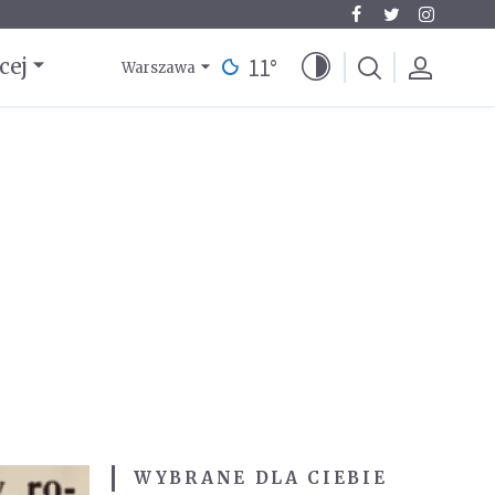
11
°
cej
Warszawa
WYBRANE DLA CIEBIE