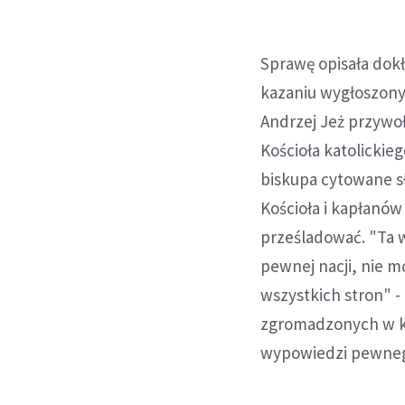
Sprawę opisała dok
kazaniu wygłoszony
Andrzej Jeż przywo
Kościoła katolickie
biskupa cytowane sł
Kościoła i kapłanó
prześladować. "Ta 
pewnej nacji, nie m
wszystkich stron" -
zgromadzonych w ka
wypowiedzi pewnego