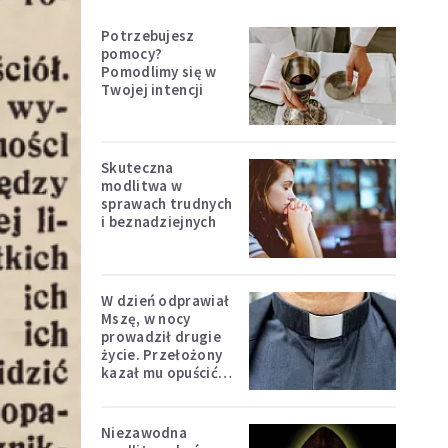
Potrzebujesz
pomocy?
Pomodlimy się w
Twojej intencji
Skuteczna
modlitwa w
sprawach trudnych
i beznadziejnych
W dzień odprawiał
Mszę, w nocy
prowadził drugie
życie. Przełożony
kazał mu opuścić
zakon
Niezawodna