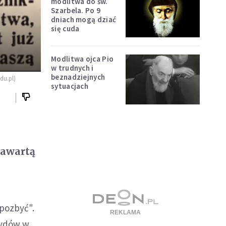
modlitwa do św.
Szarbela. Po 9
dniach mogą dziać
się cuda
Modlitwa ojca Pio
w trudnych i
beznadziejnych
du.pl)
sytuacjach
zawartą
 pozbyć".
 Żydów w