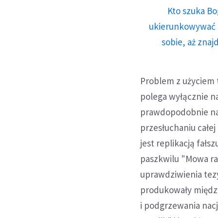
Kto szuka Bo
ukierunkowywać n
sobie, aż znaj
Problem z użyciem t
polega wyłącznie n
prawdopodobnie najb
przesłuchaniu całe
jest replikacją fał
paszkwilu "Mowa ra
uprawdziwienia tez
produkowały między
i podgrzewania nacj