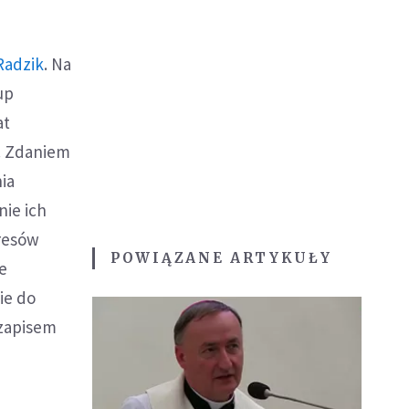
Radzik
. Na
up
at
t. Zdaniem
ia
nie ich
resów
POWIĄZANE ARTYKUŁY
ze
ie do
 zapisem