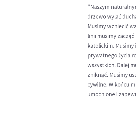
"Naszym naturalnym 
drzewo wylać ducha
Musimy wzniecić wa
linii musimy zaczą
katolickim. Musimy 
prywatnego życia ro
wszystkich. Dalej m
zniknąć. Musimy us
cywilne. W końcu m
umocnione i zapew