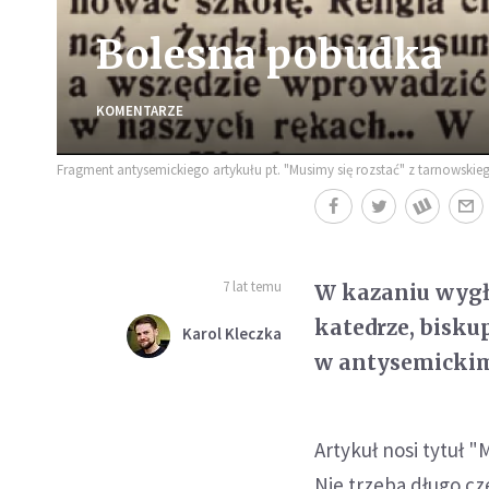
Bolesna pobudka
KOMENTARZE
Fragment antysemickiego artykułu pt. "Musimy się rozstać" z tarnowskieg
7 lat temu
W kazaniu wygł
katedrze, bisku
Karol Kleczka
w antysemickim 
Artykuł nosi tytuł 
Nie trzeba długo cze