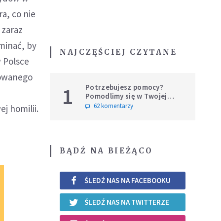
a, co nie
 zaraz
minać, by
NAJCZĘŚCIEJ CZYTANE
w Polsce
trowanego
Potrzebujesz pomocy?
1
Pomodlimy się w Twojej
intencji
62 komentarzy
j homilii.
BĄDŹ NA BIEŻĄCO
ŚLEDŹ NAS NA FACEBOOKU
ŚLEDŹ NAS NA TWITTERZE