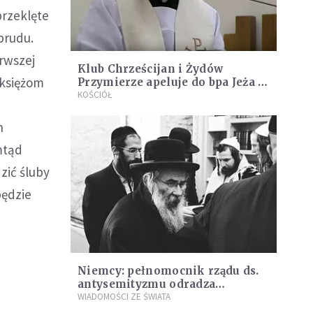
przeklęte
brudu.
rwszej
Klub Chrześcijan i Żydów
 księżom
Przymierze apeluje do bpa Jeża o
wycofanie się ze słów
KOŚCIÓŁ
h
mtąd
zić śluby
będzie
Niemcy: pełnomocnik rządu ds.
antysemityzmu odradza
noszenie jarmułek
WIADOMOŚCI ZE ŚWIATA