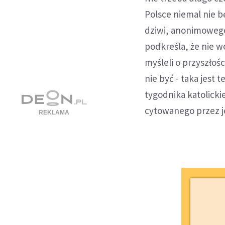
Polsce niemal nie b
dziwi, anonimowego.
podkreśla, że nie 
myśleli o przyszłoś
nie być - taka jest 
tygodnika katolick
cytowanego przez j