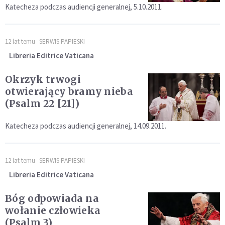
Katecheza podczas audiencji generalnej, 5.10.2011.
12 lat temu
SERWIS PAPIESKI
Libreria Editrice Vaticana
Okrzyk trwogi
otwierający bramy nieba
(Psalm 22 [21])
Katecheza podczas audiencji generalnej, 14.09.2011.
12 lat temu
SERWIS PAPIESKI
Libreria Editrice Vaticana
Bóg odpowiada na
wołanie człowieka
(Psalm 3)