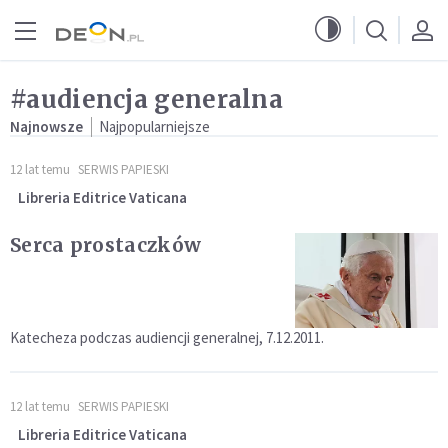
Przejdź do menu głównego
Przejdź do treści
#audiencja generalna
Najnowsze
Najpopularniejsze
12 lat temu
SERWIS PAPIESKI
Libreria Editrice Vaticana
Serca prostaczków
Katecheza podczas audiencji generalnej, 7.12.2011.
12 lat temu
SERWIS PAPIESKI
Libreria Editrice Vaticana