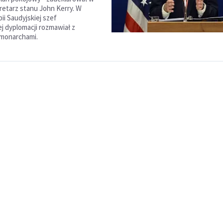
kretarz stanu John Kerry. W
bii Saudyjskiej szef
j dyplomacji rozmawiał z
 monarchami.