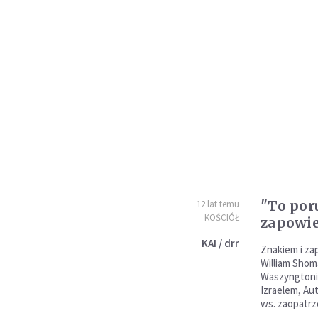
"To por
12 lat temu
KOŚCIÓŁ
zapowie
KAI / drr
Znakiem i za
William Shom
Waszyngtoni
Izraelem, Au
ws. zaopatr