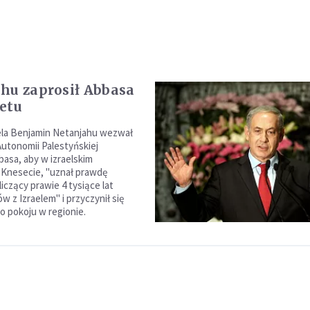
hu zaprosił Abbasa
etu
ela Benjamin Netanjahu wezwał
utonomii Palestyńskiej
sa, aby w izraelskim
 Knesecie, "uznał prawdę
liczący prawie 4 tysiące lat
 z Izraelem" i przyczynił się
 pokoju w regionie.