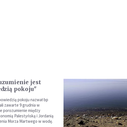
uzumienie jest
dzią pokoju"
powiedzią pokoju nazwał bp
ali zawarte 9 grudnia w
e porozumienie między
tonomią Palestyńską i Jordanią
zenia Morza Martwego w wodę.