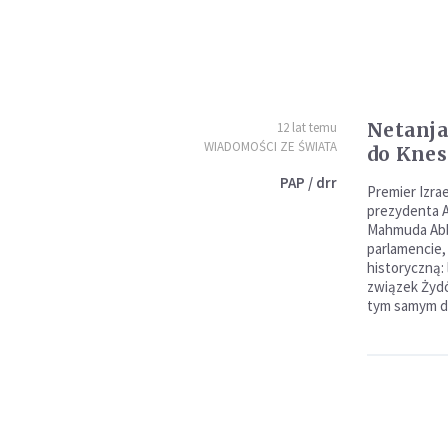
Netanja
12 lat temu
WIADOMOŚCI ZE ŚWIATA
do Knes
PAP / drr
Premier Izra
prezydenta A
Mahmuda Abba
parlamencie,
historyczną: 
związek Żydów
tym samym do