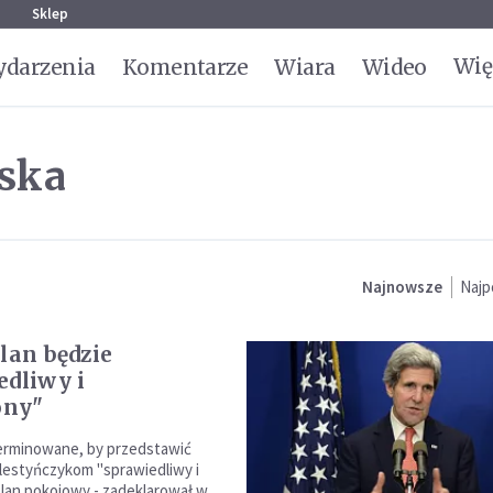
g
Sklep
Wię
darzenia
Komentarze
Wiara
Wideo
ska
Najnowsze
Najp
plan będzie
edliwy i
ny"
erminowane, by przedstawić
Palestyńczykom "sprawiedliwy i
an pokojowy - zadeklarował w