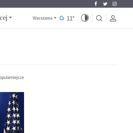
11
°
cej
Warszawa
opularniejsze