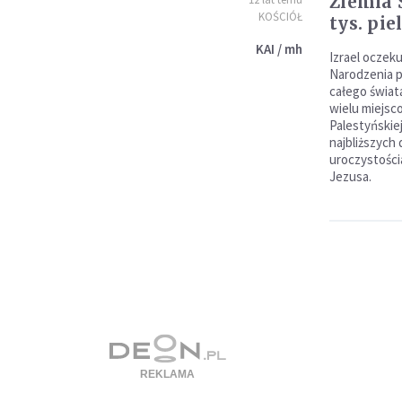
Ziemia 
KOŚCIÓŁ
tys. pi
KAI / mh
Izrael oczek
Narodzenia p
całego świat
wielu miejsc
Palestyńskiej
najbliższych 
uroczystości
Jezusa.