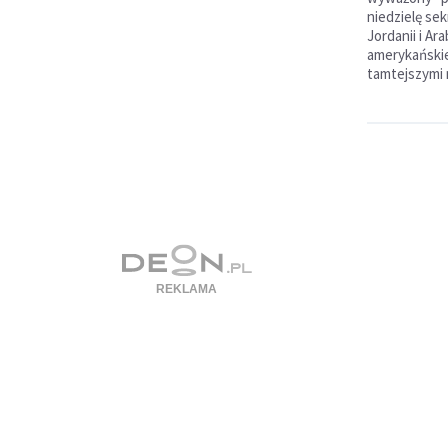
niedzielę se
Jordanii i Ara
amerykańskie
tamtejszymi