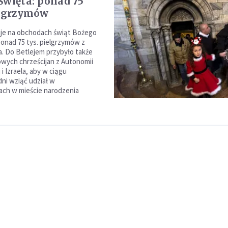
Święta: ponad 75
elgrzymów
uje na obchodach świąt Bożego
onad 75 tys. pielgrzymów z
a. Do Betlejem przybyło także
owych chrześcijan z Autonomii
 i Izraela, aby w ciągu
dni wziąć udział w
ach w mieście narodzenia