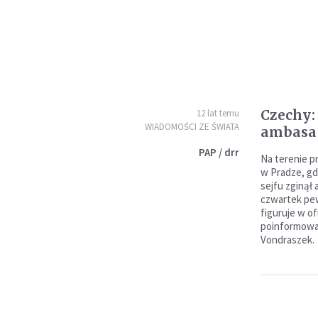
Czechy:
12 lat temu
WIADOMOŚCI ZE ŚWIATA
ambasad
PAP / drr
Na terenie p
w Pradze, g
sejfu zginął 
czwartek pew
figuruje w of
poinformował 
Vondraszek.