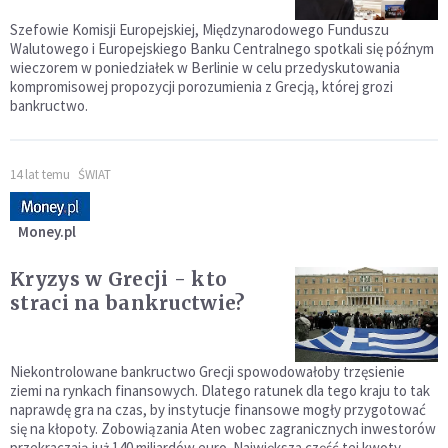
Szefowie Komisji Europejskiej, Międzynarodowego Funduszu
Walutowego i Europejskiego Banku Centralnego spotkali się późnym
wieczorem w poniedziałek w Berlinie w celu przedyskutowania
kompromisowej propozycji porozumienia z Grecją, której grozi
bankructwo.
14 lat temu
ŚWIAT
Money.pl
Kryzys w Grecji - kto
straci na bankructwie?
Niekontrolowane bankructwo Grecji spowodowałoby trzęsienie
ziemi na rynkach finansowych. Dlatego ratunek dla tego kraju to tak
naprawdę gra na czas, by instytucje finansowe mogły przygotować
się na kłopoty. Zobowiązania Aten wobec zagranicznych inwestorów
przekraczają już 140 miliardów euro. Największa część tej kwoty