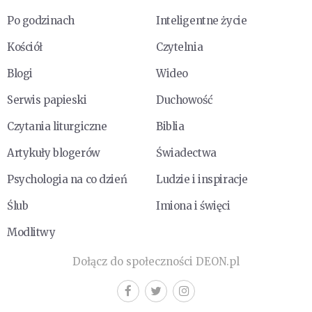
Po godzinach
Inteligentne życie
Kościół
Czytelnia
Blogi
Wideo
Serwis papieski
Duchowość
Czytania liturgiczne
Biblia
Artykuły blogerów
Świadectwa
Psychologia na co dzień
Ludzie i inspiracje
Ślub
Imiona i święci
Modlitwy
Dołącz do społeczności DEON.pl