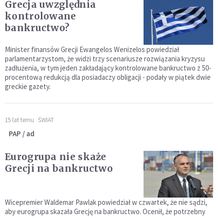
Grecja uwzględnia
kontrolowane
bankructwo?
Minister finansów Grecji Ewangelos Wenizelos powiedział
parlamentarzystom, że widzi trzy scenariusze rozwiązania kryzysu
zadłużenia, w tym jeden zakładający kontrolowane bankructwo z 50-
procentową redukcją dla posiadaczy obligacji - podały w piątek dwie
greckie gazety.
15 lat temu
ŚWIAT
PAP / ad
Eurogrupa nie skaże
Grecji na bankructwo
Wicepremier Waldemar Pawlak powiedział w czwartek, że nie sądzi,
aby eurogrupa skazała Grecję na bankructwo. Ocenił, że potrzebny