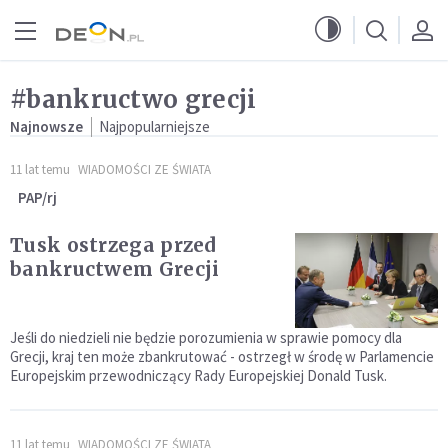
Przejdź do menu głównego
Przejdź do treści
#bankructwo grecji
Najnowsze
Najpopularniejsze
11 lat temu
WIADOMOŚCI ZE ŚWIATA
PAP/rj
Tusk ostrzega przed
bankructwem Grecji
Jeśli do niedzieli nie będzie porozumienia w sprawie pomocy dla
Grecji, kraj ten może zbankrutować - ostrzegł w środę w Parlamencie
Europejskim przewodniczący Rady Europejskiej Donald Tusk.
11 lat temu
WIADOMOŚCI ZE ŚWIATA