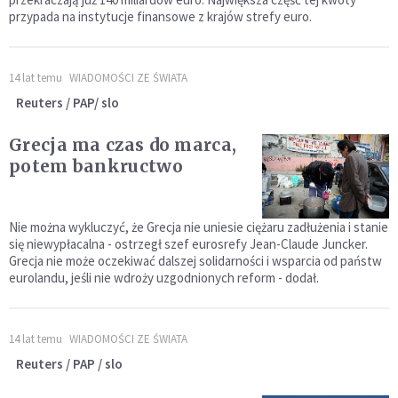
przypada na instytucje finansowe z krajów strefy euro.
14 lat temu
WIADOMOŚCI ZE ŚWIATA
Reuters / PAP/ slo
Grecja ma czas do marca,
potem bankructwo
Nie można wykluczyć, że Grecja nie uniesie ciężaru zadłużenia i stanie
się niewypłacalna - ostrzegł szef eurosrefy Jean-Claude Juncker.
Grecja nie może oczekiwać dalszej solidarności i wsparcia od państw
eurolandu, jeśli nie wdroży uzgodnionych reform - dodał.
14 lat temu
WIADOMOŚCI ZE ŚWIATA
Reuters / PAP / slo