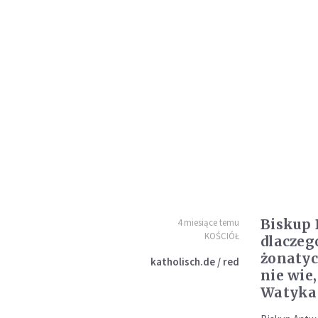
Biskup 
4 miesiące temu
KOŚCIÓŁ
dlaczeg
żonatyc
katholisch.de / red
nie wie,
Watykan