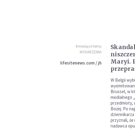
Skandal
4 miesiące temu
WYDARZENIA
niszcze
Maryi. 
lifesitenews.com / jh
przepra
W Belgii wyb
wyemitowany
Brussel, w k
medialnego „
przedmioty, 
Bożej. Po na
dziennikarza
przyznali, że
nadawca opub