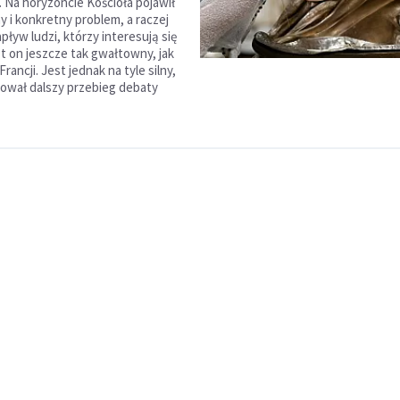
. Na horyzoncie Kościoła pojawił
ny i konkretny problem, a raczej
ływ ludzi, którzy interesują się
st on jeszcze tak gwałtowny, jak
Francji. Jest jednak na tyle silny,
ował dalszy przebieg debaty