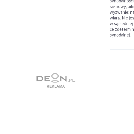
synodalności
się nowy, pil
wyzwanie: nap
wiarą. Nie je
w sąsiedniej 
że zdetermin
synodalnej.