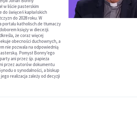
erpii Johan Bonny
 w liście pasterskim
 do święceń kapłańskich
czyzn do 2028 roku. W
a portalu katholisch.de tłumaczy
doborem księży w diecezji.
kreśla, że coraz więcej
zekuje obecności duchownych, a
em nie pozwala na odpowiednią
pasterską. Pomysł Bonny’ego
party ani przez śp. papieża
ani przez autorów dokumentu
nodu o synodalności, a biskup
 jego realizacja zależy od decyzji