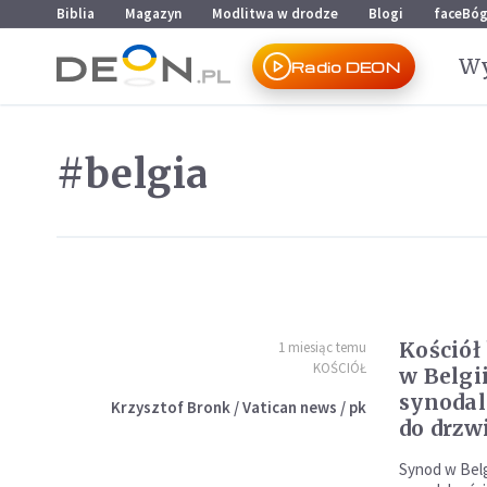
Przejdź do menu głównego
Przejdź do treści
Biblia
Magazyn
Modlitwa w drodze
Blogi
faceBó
Wy
Radio DEON
#belgia
Kościół 
1 miesiąc temu
KOŚCIÓŁ
w Belgii
synodal
Krzysztof Bronk / Vatican news / pk
do drzw
Synod w Belg