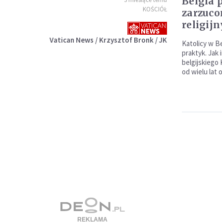
Belgia 
KOŚCIÓŁ
zarzuco
religij
Vatican News / Krzysztof Bronk / JK
Katolicy w B
praktyk. Jak 
belgijskiego 
od wielu lat 