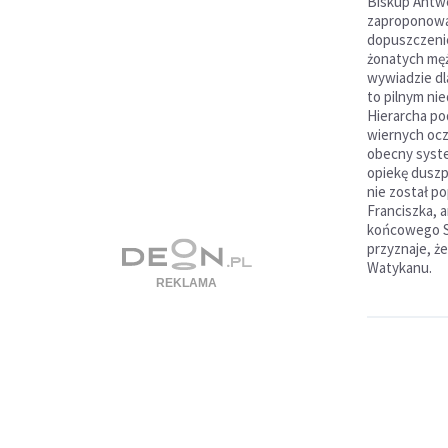
Biskup Antw
zaproponował
dopuszczenie
żonatych męż
wywiadzie dl
to pilnym nie
Hierarcha pod
wiernych oc
obecny syst
opiekę dusz
nie został po
Franciszka, 
końcowego Sy
przyznaje, że
Watykanu.