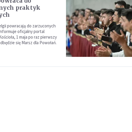
powraca do
nych praktyk
nych
elgii powracają do zarzuconych
informuje oficjalny portal
Kościoła, 1 maja po raz pierwszy
odbędzie się Marsz dla Powołań.