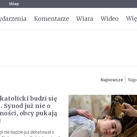
g
Sklep
Wię
darzenia
Komentarze
Wiara
Wideo
Najnowsze
Najp
katolicki budzi się
. Synod już nie o
ności, obcy pukają
i
ii nie będzie już debatował o