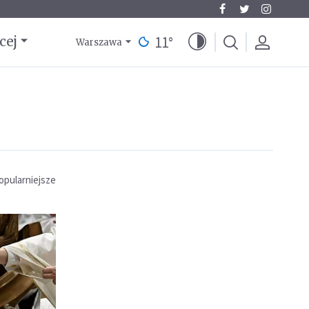
11
°
cej
Warszawa
opularniejsze