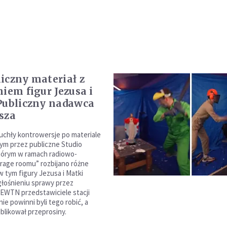
iczny materiał z
niem figur Jezusa i
Publiczny nadawca
sza
uchły kontrowersje po materiale
m przez publiczne Studio
tórym w ramach radiowo-
rage roomu” rozbijano różne
w tym figury Jezusa i Matki
głośnieniu sprawy przez
 EWTN przedstawiciele stacji
 nie powinni byli tego robić, a
likował przeprosiny.