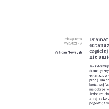
Dramat
1 miesiąc temu
WYDARZENIA
eutanaz
częściej
Vatican News / jh
nie umi
Jak informuj
dramatycznym
eutanazji. W
proc.) uśmier
końcowej faz
ma dobrze ro
Jednakże chor
z niej nie kor
pogodzić z w