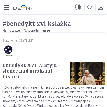
Przejdź do menu głównego
Przejdź do treści
#benedykt xvi książka
Najnowsze
Najpopularniejsze
3 lata temu
CZYTELNIA
Benedykt XVI: Maryja -
słońce nad mrokami
historii
- Życie człowieka na ziemi (...) jest drogą przebywaną w nieustannym
napięciu, walką między smokiem a Niewiastą, między dobrem i złem.
(...) Maryja jest gwiazdą, która nas prowadzi do swojego Syna Jezusa,
słońcem, które wzeszło nad mrokami historii - mówił papież
Benedykt XVI w święto Wniebowzięcia Najświętszej Maryi Panny