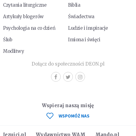
Czytania liturgiczne
Biblia
Artykuły blogerów
Świadectwa
Psychologia na co dzień
Ludzie i inspiracje
Ślub
Imiona i święci
Modlitwy
Dołącz do społeczności DEON.pl
Wspieraj naszą misję
WSPOMÓŻ NAS
Jezuici.pl
Wydawnictwo WAM
Mando.pl