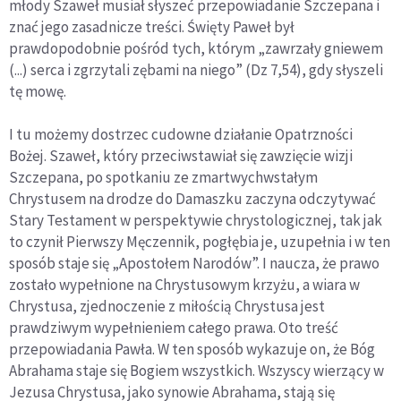
młody Szaweł musiał słyszeć przepowiadanie Szczepana i
znać jego zasadnicze treści. Święty Paweł był
prawdopodobnie pośród tych, którym „zawrzały gniewem
(...) serca i zgrzytali zębami na niego” (Dz 7,54), gdy słyszeli
tę mowę.
I tu możemy dostrzec cudowne działanie Opatrzności
Bożej. Szaweł, który przeciwstawiał się zawzięcie wizji
Szczepana, po spotkaniu ze zmartwychwstałym
Chrystusem na drodze do Damaszku zaczyna odczytywać
Stary Testament w perspektywie chrystologicznej, tak jak
to czynił Pierwszy Męczennik, pogłębia je, uzupełnia i w ten
sposób staje się „Apostołem Narodów”. I naucza, że prawo
zostało wypełnione na Chrystusowym krzyżu, a wiara w
Chrystusa, zjednoczenie z miłością Chrystusa jest
prawdziwym wypełnieniem całego prawa. Oto treść
przepowiadania Pawła. W ten sposób wykazuje on, że Bóg
Abrahama staje się Bogiem wszystkich. Wszyscy wierzący w
Jezusa Chrystusa, jako synowie Abrahama, stają się