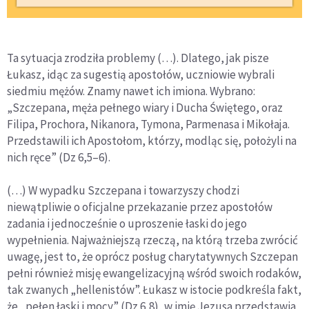
Ta sytuacja zrodziła problemy (…). Dlatego, jak pisze
Łukasz, idąc za sugestią apostołów, uczniowie wybrali
siedmiu mężów. Znamy nawet ich imiona. Wybrano:
„Szczepana, męża pełnego wiary i Ducha Świętego, oraz
Filipa, Prochora, Nikanora, Tymona, Parmenasa i Mikołaja.
Przedstawili ich Apostołom, którzy, modląc się, położyli na
nich ręce” (Dz 6,5–6).
(…) W wypadku Szczepana i towarzyszy chodzi
niewątpliwie o oficjalne przekazanie przez apostołów
zadania i jednocześnie o uproszenie łaski do jego
wypełnienia. Najważniejszą rzeczą, na którą trzeba zwrócić
uwagę, jest to, że oprócz posług charytatywnych Szczepan
pełni również misję ewangelizacyjną wśród swoich rodaków,
tak zwanych „hellenistów”. Łukasz w istocie podkreśla fakt,
że „pełen łaski i mocy” (Dz 6,8), w imię Jezusa przedstawia