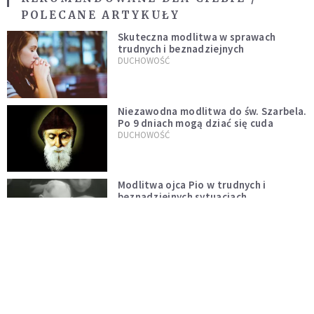
POLECANE ARTYKUŁY
Skuteczna modlitwa w sprawach
trudnych i beznadziejnych
DUCHOWOŚĆ
Niezawodna modlitwa do św. Szarbela.
Po 9 dniach mogą dziać się cuda
DUCHOWOŚĆ
Modlitwa ojca Pio w trudnych i
beznadziejnych sytuacjach
DUCHOWOŚĆ
„Autentyczność się nie niesie”.
Katoliczki o presji i sile social mediów
WIARA