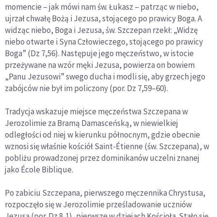
momencie – jak mówi nam św. Łukasz – patrząc w niebo,
ujrzał chwałę Bożą i Jezusa, stojącego po prawicy Boga. A
widząc niebo, Boga i Jezusa, św. Szczepan rzekł: „Widzę
niebo otwarte i Syna Człowieczego, stojącego po prawicy
Boga” (Dz 7,56). Następuje jego męczeństwo, w istocie
przeżywane na wzór męki Jezusa, powierza on bowiem
„Panu Jezusowi” swego ducha i modli się, aby grzech jego
zabójców nie był im policzony (por. Dz 7,59–60).
Tradycja wskazuje miejsce męczeństwa Szczepana w
Jerozolimie za Bramą Damasceńską, w niewielkiej
odległości od niej w kierunku północnym, gdzie obecnie
wznosi się właśnie kościół Saint-Étienne (św. Szczepana), w
pobliżu prowadzonej przez dominikanów uczelni znanej
jako École Biblique.
Po zabiciu Szczepana, pierwszego męczennika Chrystusa,
rozpoczęło się w Jerozolimie prześladowanie uczniów
Jezusa (por. Dz 8,1), pierwsze w dziejach Kościoła. Stało się