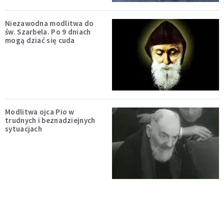
Niezawodna modlitwa do
św. Szarbela. Po 9 dniach
mogą dziać się cuda
Modlitwa ojca Pio w
trudnych i beznadziejnych
sytuacjach