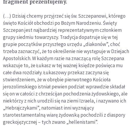
fragment prezentujemy.
(…) Dzisiaj chcemy przyjrzeć się św. Szczepanowi, którego
święto Kościół obchodzi po Bożym Narodzeniu. Święty
Szczepan jest najbardziej reprezentatywnym członkiem
grupy siedmiu towarzyszy. Tradycja dopatruje się w tej
grupie początków przyszłego urzędu „diakonów”, choć
trzeba zaznaczyć, że to określenie nie występuje w Dziejach
Apostolskich. W każdym razie na znaczącą rolę Szczepana
wskazuje to, że Łukasz w tej ważnej księdze poświęca mu
całe dwa rozdziały. Łukaszowy przekaz zaczyna się
stwierdzeniem, że w obrębie pierwotnego Kościoła
jerozolimskiego istniał pewien podział: wprawdzie składał
się on w całości z chrześcijan pochodzenia żydowskiego, ale
niektórzy z nich urodzili się na ziemi Izraela, i nazywano ich
„Hebrajczykami”, natomiast inni wyznający
starotestamentalną wiarę żydowską pochodzili z diaspory
greckojęzycznej – tych zwano „hellenistami”.