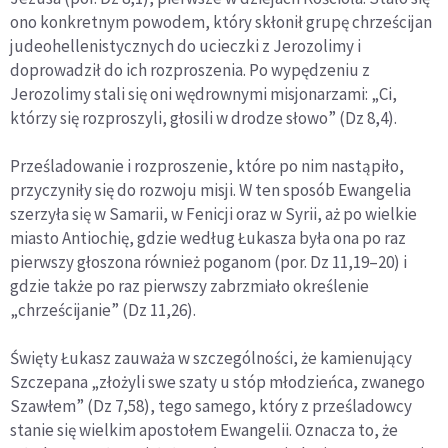
ono konkretnym powodem, który skłonił grupę chrześcijan
judeohellenistycznych do ucieczki z Jerozolimy i
doprowadził do ich rozproszenia. Po wypędzeniu z
Jerozolimy stali się oni wędrownymi misjonarzami: „Ci,
którzy się rozproszyli, głosili w drodze słowo” (Dz 8,4).
Prześladowanie i rozproszenie, które po nim nastąpiło,
przyczyniły się do rozwoju misji. W ten sposób Ewangelia
szerzyła się w Samarii, w Fenicji oraz w Syrii, aż po wielkie
miasto Antiochię, gdzie według Łukasza była ona po raz
pierwszy głoszona również poganom (por. Dz 11,19–20) i
gdzie także po raz pierwszy zabrzmiało określenie
„chrześcijanie” (Dz 11,26).
Święty Łukasz zauważa w szczególności, że kamienujący
Szczepana „złożyli swe szaty u stóp młodzieńca, zwanego
Szawłem” (Dz 7,58), tego samego, który z prześladowcy
stanie się wielkim apostołem Ewangelii. Oznacza to, że