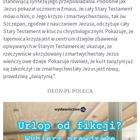
stanowiącą syntezę jego przepowiadania. Podobnie jak
Jezus pokazał uczniom w Emaus, że cały Stary Testament
mówi o Nim, o Jego krzyżu i zmartwychwstaniu, tak św.
Szczepan, zgodnie z nauczaniem Jezusa, odczytuje cały
Stary Testament w kluczu chrystologicznym. Pokazuje, że
tajemnica krzyża jest w centrum dziejów zbawienia
opisywanych w Starym Testamencie; ukazuje, że
rzeczywiście ukrzyżowany i zmartwychwstały Jezus
wieńczy owe dzieje. Pokazuje również, że kult świątyni już
się zakończył i że zmartwychwstały Jezus jest nową,
prawdziwą „świątynią”.
DEON.PL POLECA