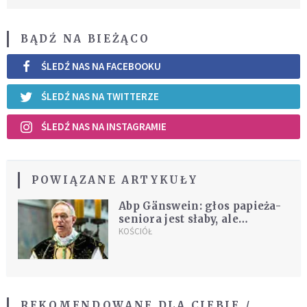
BĄDŹ NA BIEŻĄCO
ŚLEDŹ NAS NA FACEBOOKU
ŚLEDŹ NAS NA TWITTERZE
ŚLEDŹ NAS NA INSTAGRAMIE
POWIĄZANE ARTYKUŁY
Abp Gänswein: głos papieża-
seniora jest słaby, ale
Benedykt go nie stracił
KOŚCIÓŁ
REKOMENDOWANE DLA CIEBIE /