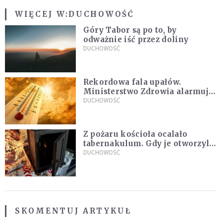
WIĘCEJ W:
DUCHOWOŚĆ
Góry Tabor są po to, by
odważnie iść przez doliny
DUCHOWOŚĆ
Rekordowa fala upałów.
Ministerstwo Zdrowia alarmuje
po doświadczeniach z czerwca
DUCHOWOŚĆ
Z pożaru kościoła ocalało
tabernakulum. Gdy je otworzyli,
"zapach świeżego chleba
DUCHOWOŚĆ
zdominował smród spalenizny"
SKOMENTUJ ARTYKUŁ