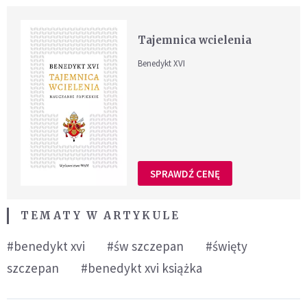
Tajemnica wcielenia
Benedykt XVI
SPRAWDŹ CENĘ
TEMATY W ARTYKULE
#benedykt xvi
#św szczepan
#święty
szczepan
#benedykt xvi książka