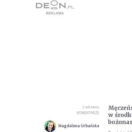
Męczeńs
1 rok temu
KOMENTARZE
w środk
bożonar
Magdalena Urbańska