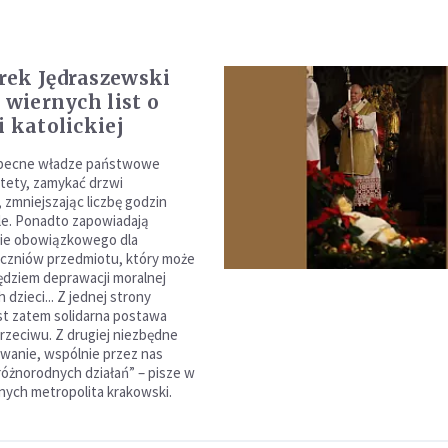
ek Jędraszewski
 wiernych list o
i katolickiej
obecne władze państwowe
stety, zamykać drzwi
 zmniejszając liczbę godzin
ole. Ponadto zapowiadają
e obowiązkowego dla
czniów przedmiotu, który może
zędziem deprawacji moralnej
dzieci... Z jednej strony
st zatem solidarna postawa
przeciwu. Z drugiej niezbędne
wanie, wspólnie przez nas
różnorodnych działań” – pisze w
rnych metropolita krakowski.