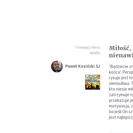
Miłość,
7 miesięcy temu
WIARA
nienawi
Paweł Kosiński SJ
‘Będziecie z
końca’. Pers
rysuje jest t
niemożliwa. 
kto niesie mi
zatrzymuje na
przekazuje jej
motywacja, z
bo jeśli On s
jest najlepsz