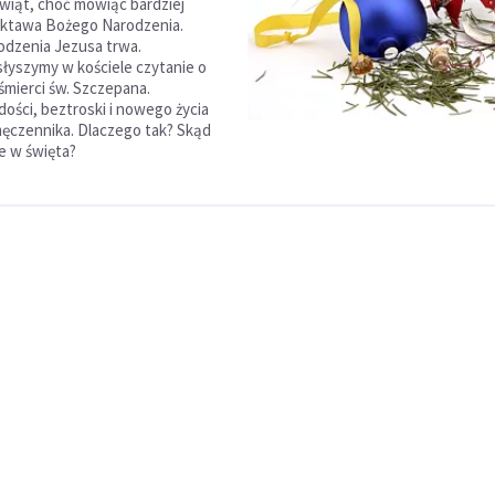
świąt, choć mówiąc bardziej
oktawa Bożego Narodzenia.
odzenia Jezusa trwa.
yszymy w kościele czytanie o
śmierci św. Szczepana.
dości, beztroski i nowego życia
męczennika. Dlaczego tak? Skąd
ie w święta?