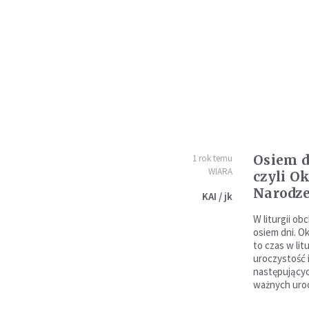
Osiem d
1 rok temu
WIARA
czyli O
Narodz
KAI / jk
W liturgii o
osiem dni. Ok
to czas w lit
uroczystość i
następującyc
ważnych uroc