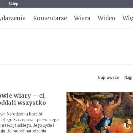
g
Sklep
Wię
darzenia
Komentarze
Wiara
Wideo
Najnowsze
Najp
wie wiary – ci,
oddali wszystko
żym Narodzeniu Kościół
iętego Szczepana – pierwszego
hrześcijańskiego. Jego życie i
ują, że radość narodzenia