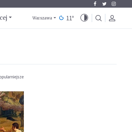
11
°
cej
Warszawa
opularniejsze