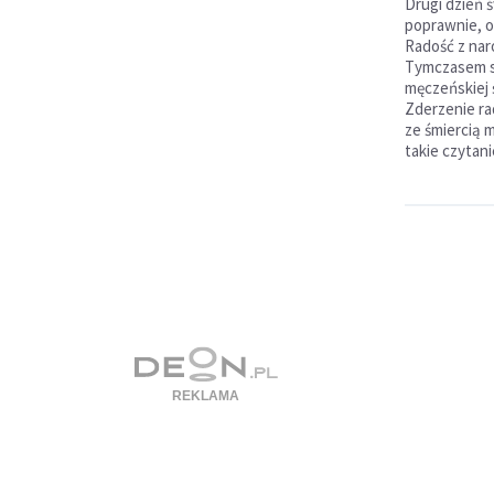
Drugi dzień 
poprawnie, 
Radość z nar
Tymczasem sł
męczeńskiej 
Zderzenie ra
ze śmiercią 
takie czytan