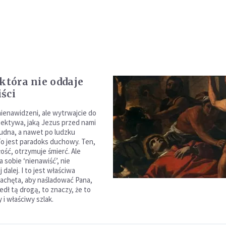
 która nie oddaje
ści
nienawidzeni, ale wytrwajcie do
pektywa, jaką Jezus przed nami
rudna, a nawet po ludzku
To jest paradoks duchowy. Ten,
łość, otrzymuje śmierć. Ale
 sobie ‘nienawiść’, nie
 dalej. I to jest właściwa
achęta, aby naśladować Pana,
zedł tą drogą, to znaczy, że to
y i właściwy szlak.