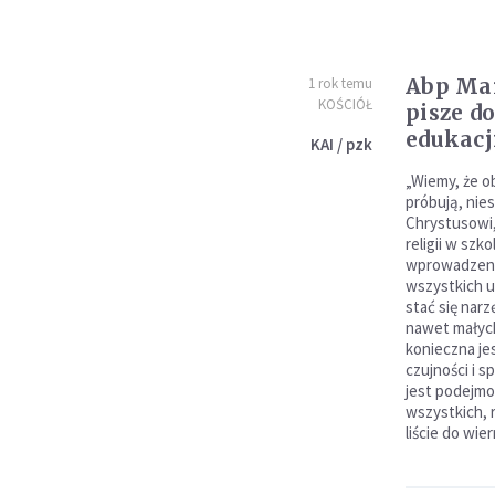
Abp Mar
1 rok temu
KOŚCIÓŁ
pisze do
edukacj
KAI / pzk
„Wiemy, że 
próbują, nie
Chrystusowi,
religii w szk
wprowadzeni
wszystkich u
stać się nar
nawet małych 
konieczna je
czujności i s
jest podejmo
wszystkich, 
liście do wie