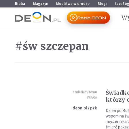
Przejdź do menu głównego
Przejdź do treści
Biblia
Magazyn
Modlitwa w drodze
Blogi
faceBó
Wy
Radio DEON
#św szczepan
Świadko
7 miesięcy temu
WIARA
którzy 
deon.pl / pzk
Dzień po Bo
wspomina św
męczennika c
śmierć pokaz