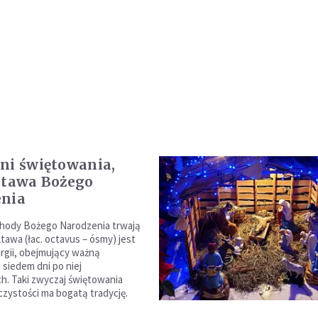
ni świętowania,
ktawa Bożego
enia
bchody Bożego Narodzenia trwają
tawa (łac. octavus – ósmy) jest
urgii, obejmujący ważną
 siedem dni po niej
h. Taki zwyczaj świętowania
zystości ma bogatą tradycję.