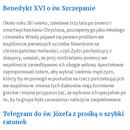
Benedykt XVI o św. Szczepanie
Około roku 36 I wieku, zaledwie trzy lata po śmierci i
zmartwychwstaniu Chrystusa, poznajemy go jako młodego
człowieka. Wtedy pojawił się pewien problem we
wspólnocie pierwszych uczniów. Nawróceni na
chrześcijaństwo Helleniści, czyli Żydzi pochodzący z
diaspory, uważali, że przy rozdzielaniu pomocy we
wspólnocie zaniedbywano ich ubogie wdowy. Apostołowie
zaproponowali zatem, aby wybrać siedmiu mężczyzn,
którzy by im pomogli w posłudze na rzecz potrzebujących
we wspólnocie. Imiona tych diakonów mają brzmienie
greckie i można przypuszczać, że wybrano ich specjalnie po
to, by ta grupa była zauważona i należycie zaopiekowana.
Telegram do św. Józefa z prośbą o szybki
ratunek