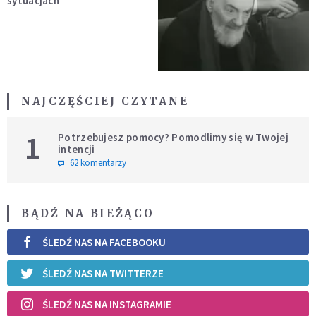
sytuacjach
NAJCZĘŚCIEJ CZYTANE
1
Potrzebujesz pomocy? Pomodlimy się w Twojej
intencji
62 komentarzy
BĄDŹ NA BIEŻĄCO
ŚLEDŹ NAS NA FACEBOOKU
ŚLEDŹ NAS NA TWITTERZE
ŚLEDŹ NAS NA INSTAGRAMIE