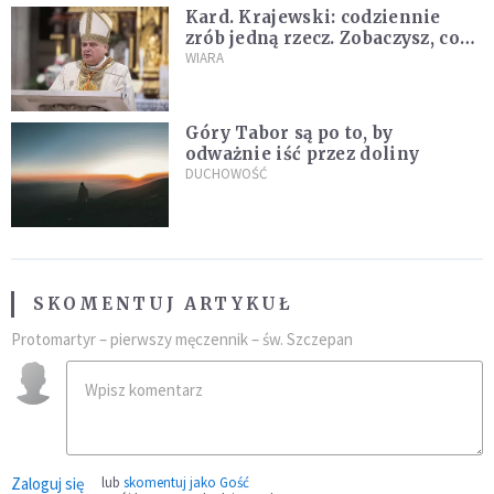
Kard. Krajewski: codziennie
zrób jedną rzecz. Zobaczysz, co
stanie się z twoim życiem
WIARA
Góry Tabor są po to, by
odważnie iść przez doliny
DUCHOWOŚĆ
SKOMENTUJ ARTYKUŁ
Protomartyr – pierwszy męczennik – św. Szczepan
Zaloguj się
lub
skomentuj jako Gość