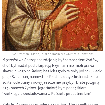
Św. Szczepan - Giotto, Public domain, via Wikimedia Commons
Męczeństwo Szczepana zdaje się być samosądem Żydów,
choć byli nadal pod okupacją Rzymian i nie mieli prawa
skazać nikogo na śmierć bez ich zgody. Wtedy jednak, kiedy
ginął Szczepan, namiestnik Piłat – znany z historii Jezusa –
został odwołany a nowy jeszcze nie przybył. Dlatego zginął
z rąk samych Żydów i jego śmierć była początkiem
‘wielkiego prześladowania w Kościele jerozolimskim’.
Kult św. Szczepana szybko się rozwinął. Męczennik został