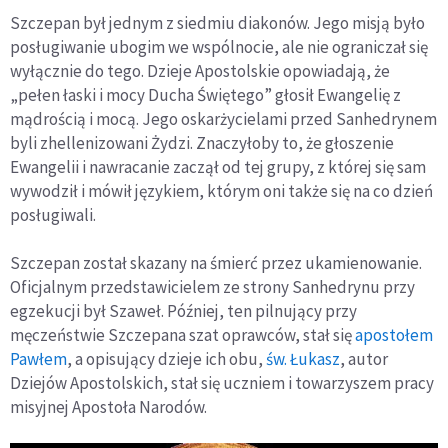
Szczepan był jednym z siedmiu diakonów. Jego misją było
posługiwanie ubogim we wspólnocie, ale nie ograniczał się
wyłącznie do tego. Dzieje Apostolskie opowiadają, że
„pełen łaski i mocy Ducha Świętego” głosił Ewangelię z
mądrością i mocą. Jego oskarżycielami przed Sanhedrynem
byli zhellenizowani Żydzi. Znaczyłoby to, że głoszenie
Ewangelii i nawracanie zaczął od tej grupy, z której się sam
wywodził i mówił językiem, którym oni także się na co dzień
posługiwali.
Szczepan został skazany na śmierć przez ukamienowanie.
Oficjalnym przedstawicielem ze strony Sanhedrynu przy
egzekucji był Szaweł. Później, ten pilnujący przy
męczeństwie Szczepana szat oprawców, stał się
apostołem
Pawłem
, a opisujący dzieje ich obu,
św. Łukasz
, autor
Dziejów Apostolskich, stał się uczniem i towarzyszem pracy
misyjnej Apostoła Narodów.