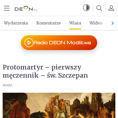
Przejdź do menu głównego
Przejdź do treści
Wydarzenia
Komentarze
Wiara
Wideo
Po 
Radio DEON Modlitwa
Protomartyr – pierwszy
męczennik – św. Szczepan
WIARA