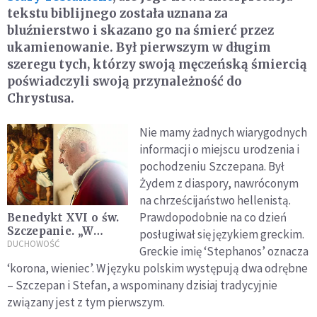
tekstu biblijnego została uznana za
bluźnierstwo i skazano go na śmierć przez
ukamienowanie. Był pierwszym w długim
szeregu tych, którzy swoją męczeńską śmiercią
poświadczyli swoją przynależność do
Chrystusa.
Nie mamy żadnych wiarygodnych
informacji o miejscu urodzenia i
pochodzeniu Szczepana. Był
Żydem z diaspory, nawróconym
na chrześcijaństwo hellenistą.
Prawdopodobnie na co dzień
Benedykt XVI o św.
Szczepanie. „W
posługiwał się językiem greckim.
dziejach Kościoła
DUCHOWOŚĆ
Greckie imię ‘Stephanos’ oznacza
zawsze będzie męka,
‘korona, wieniec’. W języku polskim występują dwa odrębne
prześladowanie”
– Szczepan i Stefan, a wspominany dzisiaj tradycyjnie
związany jest z tym pierwszym.