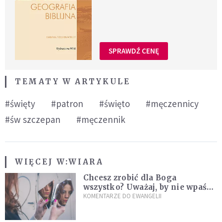
SPRAWDŹ CENĘ
TEMATY W ARTYKULE
#święty
#patron
#święto
#męczennicy
#św szczepan
#męczennik
WIĘCEJ W:
WIARA
Chcesz zrobić dla Boga
wszystko? Uważaj, by nie wpaść
w groźną pułapkę
KOMENTARZE DO EWANGELII