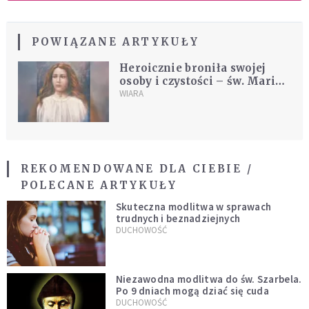
POWIĄZANE ARTYKUŁY
Heroicznie broniła swojej
osoby i czystości – św. Maria
Goretti
WIARA
REKOMENDOWANE DLA CIEBIE /
POLECANE ARTYKUŁY
Skuteczna modlitwa w sprawach
trudnych i beznadziejnych
DUCHOWOŚĆ
Niezawodna modlitwa do św. Szarbela.
Po 9 dniach mogą dziać się cuda
DUCHOWOŚĆ