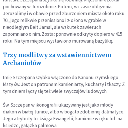
pochowany w Jerozolimie. Potem, w czasie oblężenia
Jerozolimy i w obawie przed zburzeniem miasta około roku
70., jego relikwie przeniesiono i złożono w grobie w
nieodległym Beit Jamal, ale wskutek zawieruch
zapomniano o nim. Został ponownie odkryty dopiero w 415
roku. Na tym miejscu wystawiono murowaną bazylikę.
Trzy modlitwy za wstawiennictwem
Archaniołów
Imię Szczepana szybko włączono do Kanonu rzymskiego
Mszy św. Jest on patronem kamieniarzy, kucharzy i tkaczy. Z
tym dniem łączy się też wiele zwyczajów ludowych.
Św. Szczepan w ikonografii ukazywany jest jako młody
diakon w białej tunice, albo w bogato zdobionej dalmatyce.
Jego atrybuty to: księga Ewangelii, kamienie w ręku lub na
księdze, gałązka palmowa.