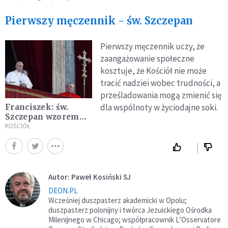
Pierwszy męczennik - św. Szczepan
Pierwszy męczennik uczy, że
zaangażowanie społeczne
kosztuje, że Kościół nie może
tracić nadziei wobec trudności, a
prześladowania mogą zmienić się
dla wspólnoty w życiodajne soki.
Franciszek: św.
Szczepan wzorem
dla Kościoła
KOŚCIÓŁ
niosącego
Ewangelię
Autor: Paweł Kosiński SJ
DEON.PL
Wcześniej duszpasterz akademicki w Opolu;
duszpasterz polonijny i twórca Jezuickiego Ośrodka
Milenijnego w Chicago; współpracownik L’Osservatore