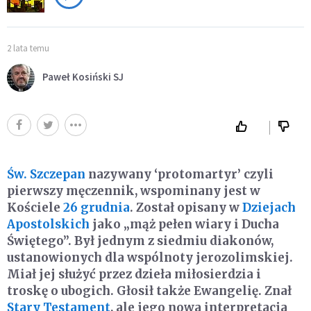
2 lata temu
Paweł Kosiński SJ
Św. Szczepan
nazywany ‘protomartyr’ czyli
pierwszy męczennik, wspominany jest w
Kościele
26 grudnia
. Został opisany w
Dziejach
Apostolskich
jako „mąż pełen wiary i Ducha
Świętego”. Był jednym z siedmiu diakonów,
ustanowionych dla wspólnoty jerozolimskiej.
Miał jej służyć przez dzieła miłosierdzia i
troskę o ubogich. Głosił także Ewangelię. Znał
Stary Testament
, ale jego nowa interpretacja