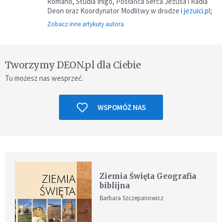
Romano, Studia Inigo, Posłańca Serca Jezusa i Radia
Deon oraz Koordynator Modlitwy w drodze i
jezuici.pl
;
Zobacz inne artykuły autora
Tworzymy DEON.pl dla Ciebie
Tu możesz nas wesprzeć.
WSPOMÓŻ NAS
Ziemia Święta Geografia
biblijna
Barbara Szczepanowicz