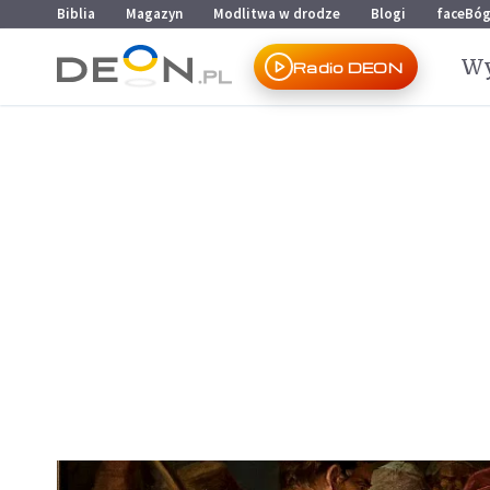
Przejdź do menu głównego
Przejdź do treści
Biblia
Magazyn
Modlitwa w drodze
Blogi
faceBó
Wy
Radio DEON