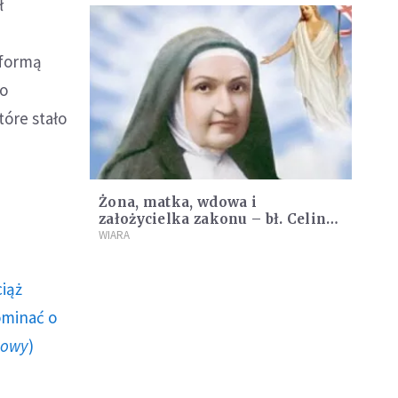
ł
eformą
to
óre stało
Żona, matka, wdowa i
założycielka zakonu – bł. Celina
Borzęcka
WIARA
ciąż
ominać o
howy
)