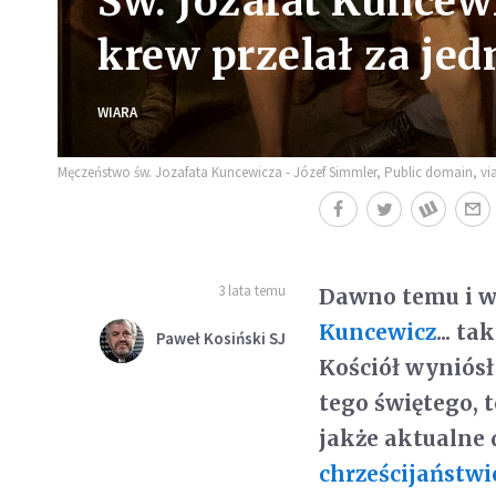
Św. Jozafat Kuncewi
krew przelał za jed
WIARA
Męczeństwo św. Jozafata Kuncewicza - Józef Simmler, Public domain, 
3 lata temu
Dawno temu i w
Kuncewicz
... t
Paweł Kosiński SJ
Kościół wyniósł
tego świętego, t
jakże aktualne 
chrześcijaństwi