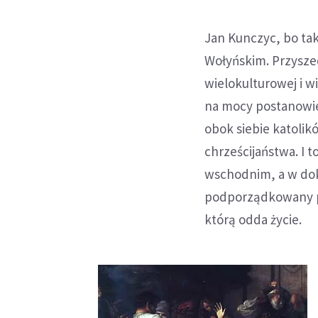
Jan Kunczyc, bo tak
Wołyńskim. Przysze
wielokulturowej i w
na mocy postanowień 
obok siebie katoli
chrześcijaństwa. I t
wschodnim, a w dok
podporządkowany pa
którą odda życie.