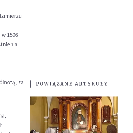
dzimierzu
, w 1596
stnienia
w
e
ólnotą, za
POWIĄZANE ARTYKUŁY
na,
ł