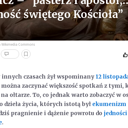
cz – ”pasterz i apostoł,
ność świętego Kościoła”
via Wikimedia Commons
 innych czasach żył wspominany
12 listopad
ak można zaczynać większość spotkań z tymi, 
 na ołtarze. To, co jednak warto zobaczyć w o
o dzieła życia, których istotą był
ekumenizm
dziś pragnienie i dążenie powrotu do
jedności
e
.