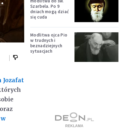
…
modlitwa do św.
Szarbela. Po 9
dniach mogą dziać
się cuda
Modlitwa ojca Pio
w trudnych i
beznadziejnych
sytuacjach
a
Jozafat
których
sobie
oraz
 w