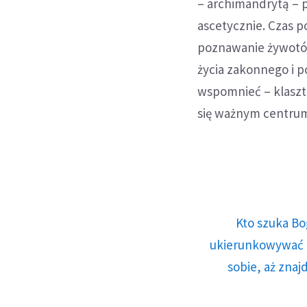
– archimandrytą – p
ascetycznie. Czas po
poznawanie żywotów
życia zakonnego i 
wspomnieć – klaszt
się ważnym centrum
Kto szuka Bo
ukierunkowywać n
sobie, aż znaj