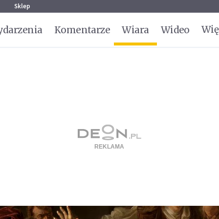
g
Sklep
Wię
darzenia
Komentarze
Wiara
Wideo