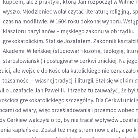
kupcem, ale z praktyki, którą Jan rozpoczął w Wilnie n
wyszło. Młodzieniec wolał czytać literaturę religijną, 
czas na modlitwie. W 1604 roku dokonał wyboru. Wstąp
klasztoru bazylianów – męskiego zakonu w obrządku
grekokatolickim. Stał się Jozafatem. Zakonnik kształcił
Akademii Wileńskiej (studiował filozofię, teologię, liturg
starosłowiański) i posługiwał w cerkwi unickiej. Na jeg
uici, ale wejście do Kościoła katolickiego nie oznaczało 
tożsamości – własnej tradycji i liturgii. Stał się wielkim
a
ił o Jozafacie Jan Paweł II. I trzeba tu zauważyć, że był 
kościoła grekokatolickiego szczególny. Dla Cerkwi unici 
pcami od wiary, więc prześladowania i przemoc wobec n
edy Cerkiew walczyła o to, by nie tracić wpływów Jozafa
enia kapłańskie. Został też magistrem nowicjatu, a po ki