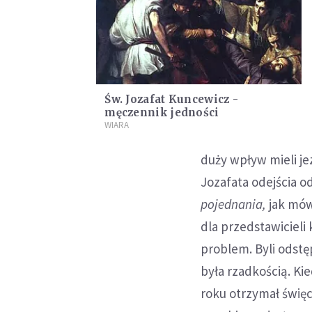
Św. Jozafat Kuncewicz -
męczennik jedności
WIARA
duży wpływ mieli jez
Jozafata odejścia od 
pojednania,
jak mów
dla przedstawicieli 
problem. Byli odstę
była rzadkością. Ki
roku otrzymał święc