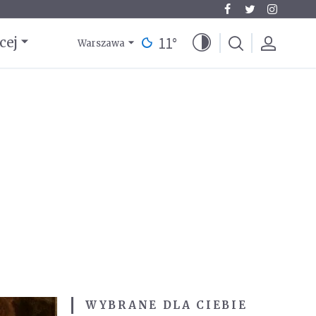
11
°
cej
Warszawa
WYBRANE DLA CIEBIE