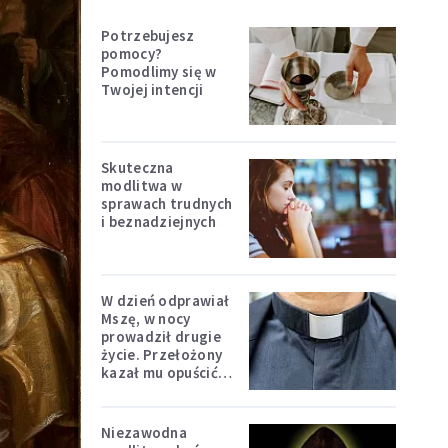
Potrzebujesz
pomocy?
Pomodlimy się w
Twojej intencji
Skuteczna
modlitwa w
sprawach trudnych
i beznadziejnych
W dzień odprawiał
Mszę, w nocy
prowadził drugie
życie. Przełożony
kazał mu opuścić
zakon
Niezawodna