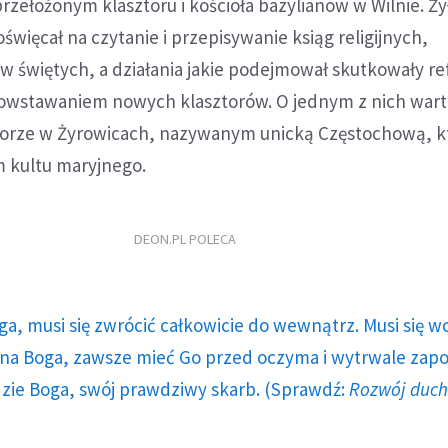
rzełożonym klasztoru i kościoła bazylianów w Wilnie. Ży
święcał na czytanie i przepisywanie ksiąg religijnych,
 świętych, a działania jakie podejmował skutkowały r
powstawaniem nowych klasztorów. O jednym z nich war
orze w Żyrowicach, nazywanym unicką Częstochową, kt
 kultu maryjnego.
DEON.PL POLECA
ga, musi się zwrócić całkowicie do wewnątrz. Musi się w
a Boga, zawsze mieć Go przed oczyma i wytrwale zap
dzie Boga, swój prawdziwy skarb. (Sprawdź:
Rozwój duc