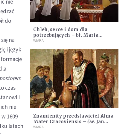
ic nie
spędzać
ił do
Chleb, serce i dom dla
potrzebujących – bł. Maria
 się na
Angela Truszkowska CSSF
WIARA
ię i język
o formację
dla
postołem
to czas
stanowili
ich nie
t w 1609
Znamienity przedstawiciel Alma
Mater Cracoviensis – św. Jan
lku latach
Kanty
WIARA