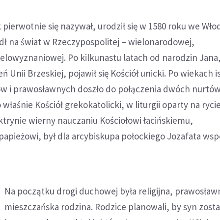
 pierwotnie się nazywał, urodził się w 1580 roku we Wło
dł na świat w Rzeczypospolitej – wielonarodowej,
ielowyznaniowej. Po kilkunastu latach od narodzin Jana
Unii Brzeskiej, pojawił się Kościół unicki. Po wiekach i
ków i prawosławnych doszło do połączenia dwóch nurtó
o właśnie Kościół grekokatolicki, w liturgii oparty na ryci
trynie wierny nauczaniu Kościołowi łacińskiemu,
pieżowi, był dla arcybiskupa połockiego Jozafata wsp
Na początku drogi duchowej była religijna, prawosław
mieszczańska rodzina. Rodzice planowali, by syn zosta