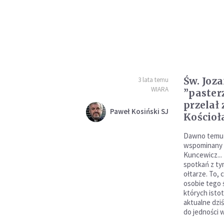
Św. Joz
3 lata temu
WIARA
”paster
przelał
Paweł Kosiński SJ
Kościoł
Dawno temu i
wspominany 1
Kuncewicz...
spotkań z ty
ołtarze. To,
osobie tego ś
których isto
aktualne dzi
do jedności 