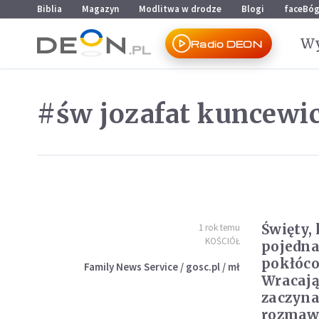
Przejdź do menu głównego
Przejdź do treści
Biblia
Magazyn
Modlitwa w drodze
Blogi
faceBó
Wy
Radio DEON
#św jozafat kuncewi
Święty,
1 rok temu
KOŚCIÓŁ
pojedna
pokłóco
Family News Service / gosc.pl / mł
Wracają
zaczyna
rozmaw