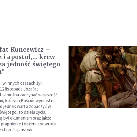
afat Kuncewicz –
z i apostoł,… krew
 za jedność świętego
a”
 w innych czasach żył
2 listopada Jozafat
 tak można zaczynać większość
mi, których Kościół wyniósł na
 co jednak warto zobaczyć w
więtego, to dzieła życia,
tą był ekumenizm oraz jakże
ś pragnienie i dążenie powrotu
w chrześcijaństwie.