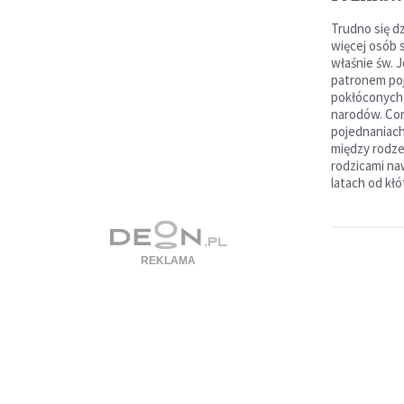
Trudno się dz
więcej osób 
właśnie św. 
patronem poj
pokłóconych 
narodów. Cor
pojednaniach
między rodze
rodzicami naw
latach od kłó