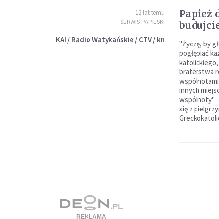
Papież 
12 lat temu
SERWIS PAPIESKI
budujci
KAI / Radio Watykańskie / CTV / kn
"Życzę, by g
pogłębiać ka
katolickieg
braterstwa r
wspólnotami 
innych miejs
wspólnoty" -
się z pielgr
Greckokatoli