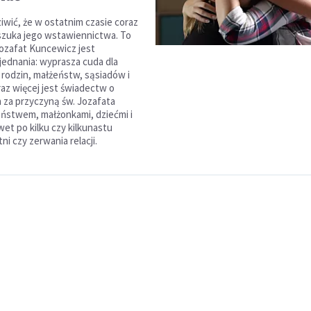
iwić, że w ostatnim czasie coraz
szuka jego wstawiennictwa. To
Jozafat Kuncewicz jest
ednania: wyprasza cuda dla
rodzin, małżeństw, sąsiadów i
az więcej jest świadectw o
 za przyczyną św. Jozafata
ństwem, małżonkami, dziećmi i
et po kilku czy kilkunastu
tni czy zerwania relacji.