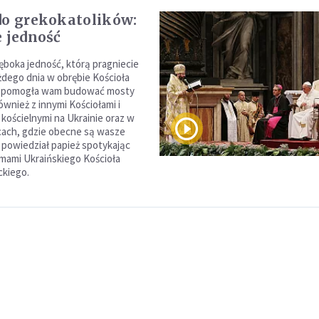
do grekokatolików:
e jedność
łęboka jedność, którą pragniecie
żdego dnia w obrębie Kościoła
o, pomogła wam budować mosty
ównież z innymi Kościołami i
kościelnymi na Ukrainie oraz w
cach, gdzie obecne są wasze
 powiedział papież spotykając
zymami Ukraińskiego Kościoła
ckiego.