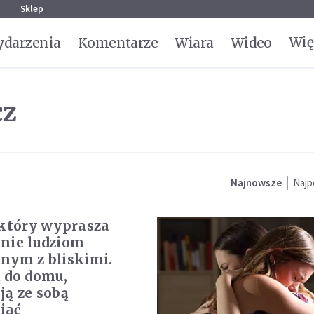
g
Sklep
Wię
darzenia
Komentarze
Wiara
Wideo
cz
Najnowsze
Najp
 który wyprasza
nie ludziom
nym z bliskimi.
 do domu,
ją ze sobą
iać