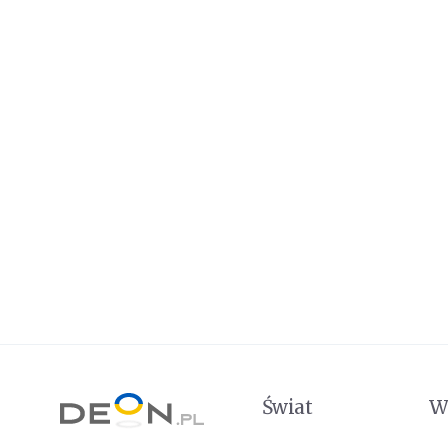
Świat
W