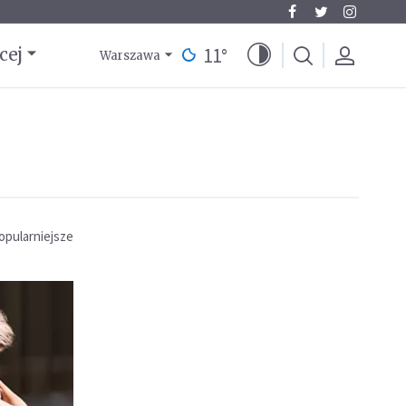
11
°
cej
Warszawa
opularniejsze