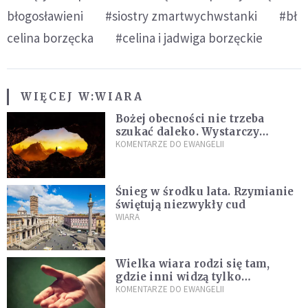
błogosławieni
#siostry zmartwychwstanki
#bł
celina borzęcka
#celina i jadwiga borzęckie
WIĘCEJ W:
WIARA
Bożej obecności nie trzeba
szukać daleko. Wystarczy
nauczyć się słuchać
KOMENTARZE DO EWANGELII
Śnieg w środku lata. Rzymianie
świętują niezwykły cud
WIARA
Wielka wiara rodzi się tam,
gdzie inni widzą tylko
przeszkody
KOMENTARZE DO EWANGELII