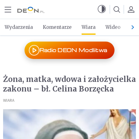
Przejdź do menu głównego
Przejdź do treści
Wydarzenia
Komentarze
Wiara
Wideo
Po 
Radio DEON Modlitwa
Żona, matka, wdowa i założycielka
zakonu – bł. Celina Borzęcka
WIARA