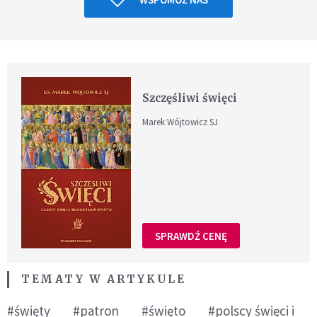
Szczęśliwi święci
Marek Wójtowicz SJ
SPRAWDŹ CENĘ
TEMATY W ARTYKULE
#święty
#patron
#święto
#polscy święci i