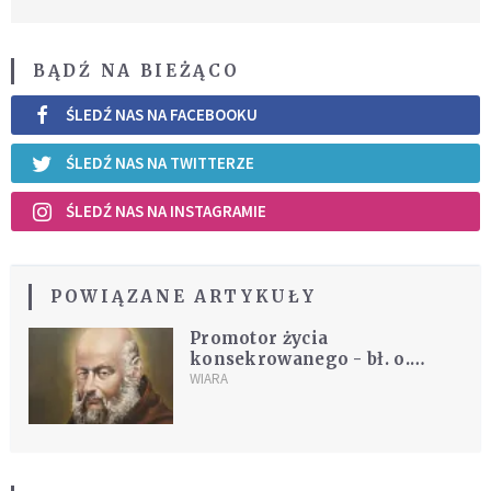
BĄDŹ NA BIEŻĄCO
ŚLEDŹ NAS NA FACEBOOKU
ŚLEDŹ NAS NA TWITTERZE
ŚLEDŹ NAS NA INSTAGRAMIE
POWIĄZANE ARTYKUŁY
Promotor życia
konsekrowanego - bł. o.
Honorat Koźmiński, kapucyn
WIARA