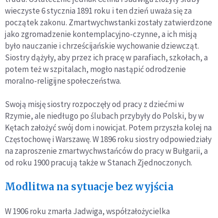
wieczyste 6 stycznia 1891 roku i ten dzień uważa się za
początek zakonu. Zmartwychwstanki zostały zatwierdzone
jako zgromadzenie kontemplacyjno-czynne, a ich misją
było nauczanie i chrześcijańskie wychowanie dziewcząt.
Siostry dążyły, aby przez ich pracę w parafiach, szkołach, a
potem też w szpitalach, mogło nastąpić odrodzenie
moralno-religijne społeczeństwa.
Swoją misję siostry rozpoczęły od pracy z dziećmi w
Rzymie, ale niedługo po ślubach przybyły do Polski, by w
Kętach założyć swój dom i nowicjat. Potem przyszła kolej na
Częstochowę i Warszawę. W 1896 roku siostry odpowiedziały
na zaproszenie zmartwychwstańców do pracy w Bułgarii, a
od roku 1900 pracują także w Stanach Zjednoczonych.
Modlitwa na sytuacje bez wyjścia
W 1906 roku zmarła Jadwiga, współzałożycielka