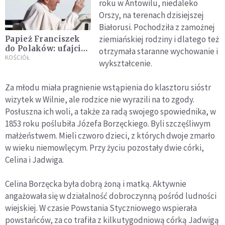
roku w Antowilu, niedaleko
Orszy, na terenach dzisiejszej
Białorusi. Pochodziła z zamożnej
ziemiańskiej rodziny i dlatego też
Papież Franciszek
do Polaków: ufajcie
otrzymała staranne wychowanie i
w miłosierdzie Boga
KOŚCIÓŁ
wykształcenie.
Za młodu miała pragnienie wstąpienia do klasztoru sióstr
wizytek w Wilnie, ale rodzice nie wyrazili na to zgody.
Posłuszna ich woli, a także za radą swojego spowiednika, w
1853 roku poślubiła Józefa Borzęckiego. Byli szczęśliwym
małżeństwem. Mieli czworo dzieci, z których dwoje zmarło
w wieku niemowlęcym. Przy życiu pozostały dwie córki,
Celina i Jadwiga.
Celina Borzęcka była dobrą żoną i matką. Aktywnie
angażowała się w działalność dobroczynną pośród ludności
wiejskiej. W czasie Powstania Styczniowego wspierała
powstańców, za co trafiła z kilkutygodniową córką Jadwigą