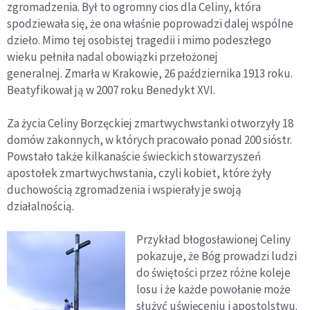
zgromadzenia. Był to ogromny cios dla Celiny, która
spodziewała się, że ona właśnie poprowadzi dalej wspólne
dzieło. Mimo tej osobistej tragedii i mimo podeszłego
wieku pełniła nadal obowiązki przełożonej
generalnej. Zmarła w Krakowie, 26 października 1913 roku.
Beatyfikował ją w 2007 roku Benedykt XVI.
Za życia Celiny Borzęckiej zmartwychwstanki otworzyły 18
domów zakonnych, w których pracowało ponad 200 sióstr.
Powstało także kilkanaście świeckich stowarzyszeń
apostołek zmartwychwstania, czyli kobiet, które żyły
duchowością zgromadzenia i wspierały je swoją
działalnością.
Przykład błogosławionej Celiny
pokazuje, że Bóg prowadzi ludzi
do świętości przez różne koleje
losu i że każde powołanie może
służyć uświęceniu i apostolstwu.