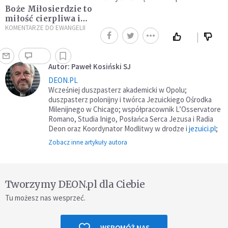
Boże Miłosierdzie to
miłość cierpliwa i
gotowa do
KOMENTARZE DO EWANGELII
przebaczania
Autor: Paweł Kosiński SJ
DEON.PL
Wcześniej duszpasterz akademicki w Opolu;
duszpasterz polonijny i twórca Jezuickiego Ośrodka
Milenijnego w Chicago; współpracownik L’Osservatore
Romano, Studia Inigo, Posłańca Serca Jezusa i Radia
Deon oraz Koordynator Modlitwy w drodze i
jezuici.pl
;
Zobacz inne artykuły autora
Tworzymy DEON.pl dla Ciebie
Tu możesz nas wesprzeć.
WSPOMÓŻ NAS