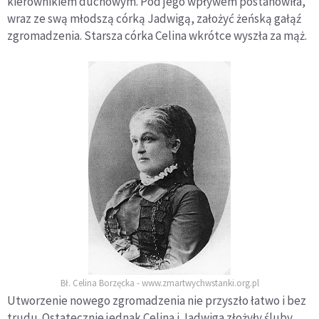
kierownikiem duchowym. Pod jego wpływem postanowiła,
wraz ze swą młodszą córką Jadwigą, założyć żeńską gałąź
zgromadzenia. Starsza córka Celina wkrótce wyszła za mąż.
Bł. Celina Borzęcka - www.zmartwychwstanki.org.pl
Utworzenie nowego zgromadzenia nie przyszło łatwo i bez
trudu. Ostatecznie jednak Celina i Jadwiga złożyły śluby