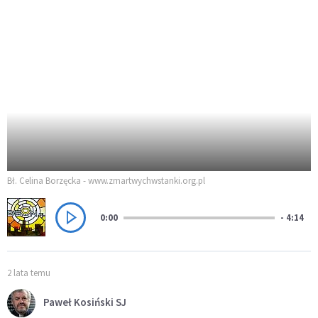
Bł. Celina Borzęcka - www.zmartwychwstanki.org.pl
0:00
- 4:14
2 lata temu
Paweł Kosiński SJ