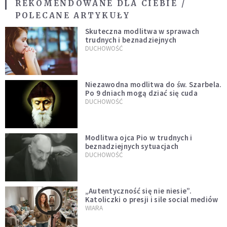
REKOMENDOWANE DLA CIEBIE /
POLECANE ARTYKUŁY
Skuteczna modlitwa w sprawach
trudnych i beznadziejnych
DUCHOWOŚĆ
Niezawodna modlitwa do św. Szarbela.
Po 9 dniach mogą dziać się cuda
DUCHOWOŚĆ
Modlitwa ojca Pio w trudnych i
beznadziejnych sytuacjach
DUCHOWOŚĆ
„Autentyczność się nie niesie”.
Katoliczki o presji i sile social mediów
WIARA