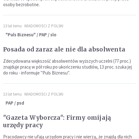
osoby bezrobotne.
13 lat temu
WIADOMOŚCI Z POLSKI
"Puls Biznesu" / PAP / slo
Posada od zaraz ale nie dla absolwenta
Zdecydowana większość absolwentów wyższych uczelni (77 proc.)
znajduje pracę w pół roku po ukończeniu studiów, 13 proc. szuka jej
do roku - informuje "Puls Biznesu".
13 lat temu
WIADOMOŚCI Z POLSKI
PAP / psd
"Gazeta Wyborcza": Firmy omijają
urzędy pracy
Pracodawcy nie ufają urzędom pracy i nie wierzą, że znajdą dla nich