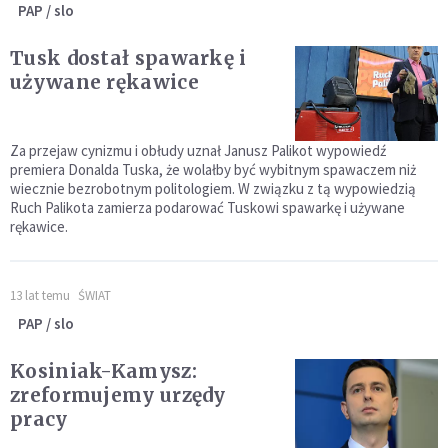
PAP / slo
Tusk dostał spawarkę i
używane rękawice
Za przejaw cynizmu i obłudy uznał Janusz Palikot wypowiedź
premiera Donalda Tuska, że wolałby być wybitnym spawaczem niż
wiecznie bezrobotnym politologiem. W związku z tą wypowiedzią
Ruch Palikota zamierza podarować Tuskowi spawarkę i używane
rękawice.
13 lat temu
ŚWIAT
PAP / slo
Kosiniak-Kamysz:
zreformujemy urzędy
pracy