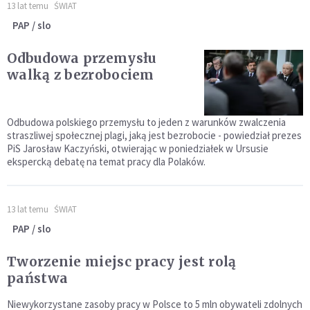
13 lat temu
ŚWIAT
PAP / slo
Odbudowa przemysłu
walką z bezrobociem
Odbudowa polskiego przemysłu to jeden z warunków zwalczenia
straszliwej społecznej plagi, jaką jest bezrobocie - powiedział prezes
PiS Jarosław Kaczyński, otwierając w poniedziałek w Ursusie
ekspercką debatę na temat pracy dla Polaków.
13 lat temu
ŚWIAT
PAP / slo
Tworzenie miejsc pracy jest rolą
państwa
Niewykorzystane zasoby pracy w Polsce to 5 mln obywateli zdolnych