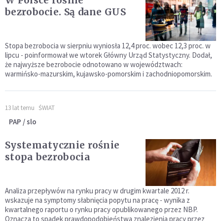
bezrobocie. Są dane GUS
Stopa bezrobocia w sierpniu wyniosła 12,4 proc. wobec 12,3 proc. w
lipcu - poinformował we wtorek Główny Urząd Statystyczny. Dodał,
że najwyższe bezrobocie odnotowano w województwach:
warmińsko-mazurskim, kujawsko-pomorskim i zachodniopomorskim.
13 lat temu
ŚWIAT
PAP / slo
Systematycznie rośnie
stopa bezrobocia
Analiza przepływów na rynku pracy w drugim kwartale 2012 r.
wskazuje na symptomy słabnięcia popytu na pracę - wynika z
kwartalnego raportu o rynku pracy opublikowanego przez NBP.
Oznacza to spadek prawdopodobieństwa znalezienia pracy przez