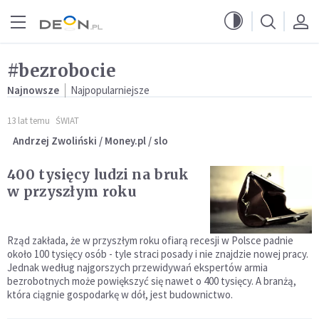
Przejdź do menu głównego
Przejdź do treści
#bezrobocie
Najnowsze
Najpopularniejsze
13 lat temu
ŚWIAT
Andrzej Zwoliński / Money.pl / slo
400 tysięcy ludzi na bruk
w przyszłym roku
Rząd zakłada, że w przyszłym roku ofiarą recesji w Polsce padnie
około 100 tysięcy osób - tyle straci posady i nie znajdzie nowej pracy.
Jednak według najgorszych przewidywań ekspertów armia
bezrobotnych może powiększyć się nawet o 400 tysięcy. A branżą,
która ciągnie gospodarkę w dół, jest budownictwo.