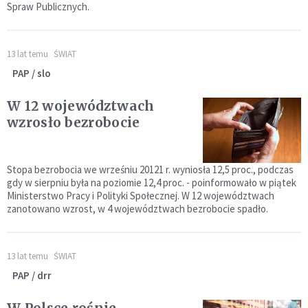
Spraw Publicznych.
13 lat temu
ŚWIAT
PAP / slo
W 12 województwach
wzrosło bezrobocie
Stopa bezrobocia we wrześniu 20121 r. wyniosła 12,5 proc., podczas
gdy w sierpniu była na poziomie 12,4 proc. - poinformowało w piątek
Ministerstwo Pracy i Polityki Społecznej. W 12 województwach
zanotowano wzrost, w 4 województwach bezrobocie spadło.
13 lat temu
ŚWIAT
PAP / drr
W Polsce rośnie