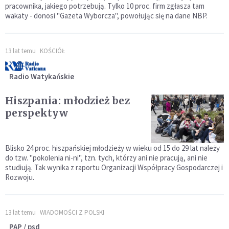
pracownika, jakiego potrzebują. Tylko 10 proc. firm zgłasza tam
wakaty - donosi "Gazeta Wyborcza", powołując się na dane NBP.
13 lat temu
KOŚCIÓŁ
Radio Watykańskie
Hiszpania: młodzież bez
perspektyw
Blisko 24 proc. hiszpańskiej młodzieży w wieku od 15 do 29 lat należy
do tzw. "pokolenia ni-ni", tzn. tych, którzy ani nie pracują, ani nie
studiują. Tak wynika z raportu Organizacji Współpracy Gospodarczej i
Rozwoju.
13 lat temu
WIADOMOŚCI Z POLSKI
PAP / psd