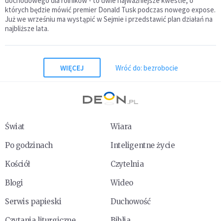
dochodowego dla rolników - to dwie najważniejsze kwestie, o
których będzie mówić premier Donald Tusk podczas nowego expose.
Już we wrześniu ma wystąpić w Sejmie i przedstawić plan działań na
najbliższe lata.
WIĘCEJ
Wróć do: bezrobocie
Świat
Wiara
Po godzinach
Inteligentne życie
Kościół
Czytelnia
Blogi
Wideo
Serwis papieski
Duchowość
Czytania liturgiczne
Biblia