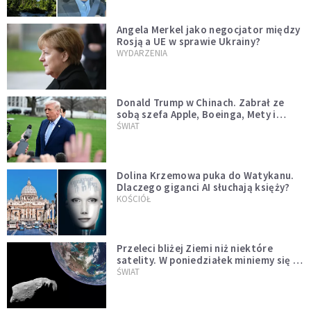
Angela Merkel jako negocjator między
Rosją a UE w sprawie Ukrainy?
WYDARZENIA
Donald Trump w Chinach. Zabrał ze
sobą szefa Apple, Boeinga, Mety i
Muska
ŚWIAT
Dolina Krzemowa puka do Watykanu.
Dlaczego giganci AI słuchają księży?
KOŚCIÓŁ
Przeleci bliżej Ziemi niż niektóre
satelity. W poniedziałek miniemy się z
asteroidą, która poprzedzi znacznie
ŚWIAT
większego "gościa"