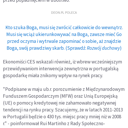
przed popadnięciem w ubóstwo.
DEON.PL POLECA
Kto szuka Boga, musi się zwrócić całkowicie do wewnątrz.
Musi się wciąż ukierunkowywać na Boga, zawsze mieć Go
przed oczyma i wytrwale zapominać o sobie, aż znajdzie
Boga, swój prawdziwy skarb. (Sprawdź:
Rozwój duchowy
)
Ekonomiści CES wskazali również, iż wbrew wcześniejszym
przewidywaniom interwencja zewnętrzna w portugalską
gospodarkę miała znikomy wpływ na rynek pracy.
"Podpisane w maju ub.r. porozumienie z Międzynarodowym
Funduszem Gospodarczym (MFW) oraz Unią Europejską
(UE) o pomocy kredytowej nie zahamowało negatywnej
tendencji na rynku pracy. Szacujemy, że w latach 2011-2013
w Portugalii będzie o 430 tys. miejsc pracy mniej niż w 2008
r." - poinformował Rui Martinho z Rady Społeczno-