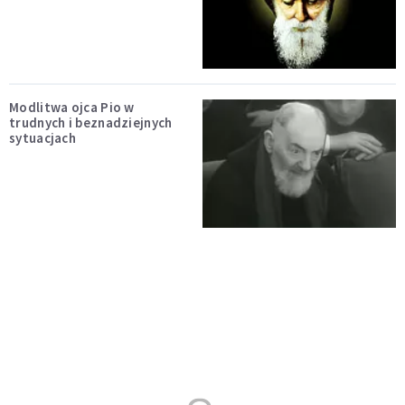
Modlitwa ojca Pio w
trudnych i beznadziejnych
sytuacjach