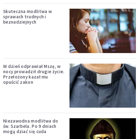
Skuteczna modlitwa w
sprawach trudnych i
beznadziejnych
W dzień odprawiał Mszę, w
nocy prowadził drugie życie.
Przełożony kazał mu
opuścić zakon
Niezawodna modlitwa do
św. Szarbela. Po 9 dniach
mogą dziać się cuda