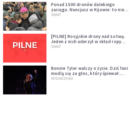
Ponad 1500 dronów dalekiego
zasięgu. Nuncjusz w Kijowie: to nie
wygląda na wolę zakończenia wojny
ŚWIAT
[PILNE] Rosyjskie drony nad Łotwą.
Jeden z nich uderzył w skład ropy
naftowej
ŚWIAT
Bonnie Tyler walczy o życie. Dziś fani
modlą się za głos, który śpiewał:
"Lord, help me"
WYDARZENIA