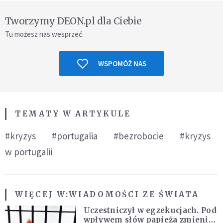
Tworzymy DEON.pl dla Ciebie
Tu możesz nas wesprzeć.
WSPOMÓŻ NAS
TEMATY W ARTYKULE
#kryzys
#portugalia
#bezrobocie
#kryzys
w portugalii
WIĘCEJ W:
WIADOMOŚCI ZE ŚWIATA
Uczestniczył w egzekucjach. Pod
wpływem słów papieża zmienił