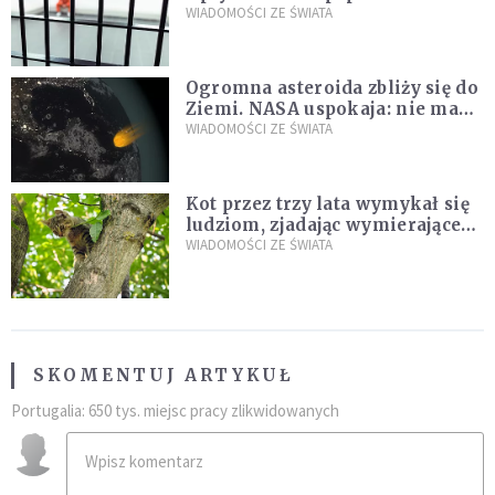
zdanie
WIADOMOŚCI ZE ŚWIATA
Ogromna asteroida zbliży się do
Ziemi. NASA uspokaja: nie ma
zagrożenia
WIADOMOŚCI ZE ŚWIATA
Kot przez trzy lata wymykał się
ludziom, zjadając wymierające
kaczki. W końcu popełnił
WIADOMOŚCI ZE ŚWIATA
fatalny błąd
SKOMENTUJ ARTYKUŁ
Portugalia: 650 tys. miejsc pracy zlikwidowanych