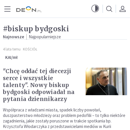
Przejdź do menu głównego
Przejdź do treści
#biskup bydgoski
Najnowsze
Najpopularniejsze
4 lata temu
KOŚCIÓŁ
KAI/mł
"Chcę oddać tej diecezji
serce i wszystkie
talenty". Nowy biskup
bydgoski odpowiadał na
pytania dziennikarzy
Współpraca z władzami miasta, spadek liczby powołań,
duszpasterstwo młodzieży oraz problem pedofilii – to tylko niektóre
zagadnienia, jakie zostały poruszone w trakcie spotkania bp.
Krzysztofa Włodarczyka z przedstawicielami mediów w Kurii