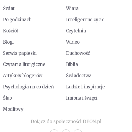
Świat
Wiara
Po godzinach
Inteligentne życie
Kościół
Czytelnia
Blogi
Wideo
Serwis papieski
Duchowość
Czytania liturgiczne
Biblia
Artykuły blogerów
Świadectwa
Psychologia na co dzień
Ludzie i inspiracje
Ślub
Imiona i święci
Modlitwy
Dołącz do społeczności DEON.pl