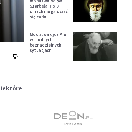
ł
modlitwa do św.
Szarbela. Po 9
dniach mogą dziać
się cuda
Modlitwa ojca Pio
w trudnych i
beznadziejnych
sytuacjach
niektóre
.