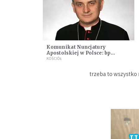
Komunikat Nuncjatury
Apostolskiej w Polsce: bp
Krzysztof Włodarczyk nowym
KOŚCIÓŁ
biskupem bydgoskim
trzeba to wszystko 