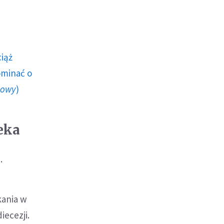
ciąż
ominać o
howy
)
eka
.
kania w
iecezji.