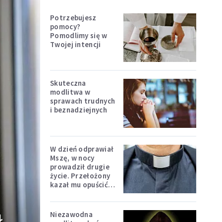
Potrzebujesz
pomocy?
Pomodlimy się w
Twojej intencji
Skuteczna
modlitwa w
sprawach trudnych
i beznadziejnych
W dzień odprawiał
Mszę, w nocy
prowadził drugie
życie. Przełożony
kazał mu opuścić
zakon
Niezawodna