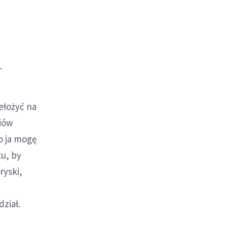
.
ełożyć na
diów
o ja mogę
tu, by
ryski,
dział.