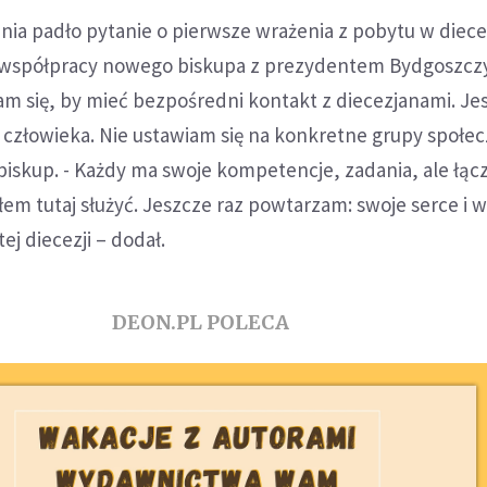
ia padło pytanie o pierwsze wrażenia z pobytu w diecez
 współpracy nowego biskupa z prezydentem Bydgoszczy
am się, by mieć bezpośredni kontakt z diecezjanami. J
 człowieka. Nie ustawiam się na konkretne grupy społec
biskup. - Każdy ma swoje kompetencje, zadania, ale łąc
łem tutaj służyć. Jeszcze raz powtarzam: swoje serce i 
ej diecezji – dodał.
DEON.PL POLECA