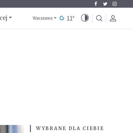
11
°
cej
Warszawa
WYBRANE DLA CIEBIE