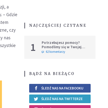
ji, a
. – Gdzie
estem
NAJCZĘŚCIEJ CZYTANE
zne, czy
zy nas
Potrzebujesz pomocy?
1
wszystkie
Pomodlimy się w Twojej
intencji
62 komentarzy
BĄDŹ NA BIEŻĄCO
ŚLEDŹ NAS NA FACEBOOKU
ŚLEDŹ NAS NA TWITTERZE