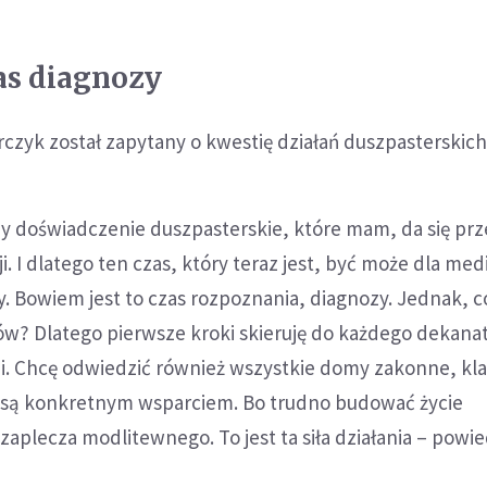
as diagnozy
czyk został zapytany o kwestię działań duszpasterskich
y doświadczenie duszpasterskie, które mam, da się prz
ji. I dlatego ten czas, który teraz jest, być może dla me
y. Bowiem jest to czas rozpoznania, diagnozy. Jednak, c
ów? Dlatego pierwsze kroki skieruję do każdego dekana
mi. Chcę odwiedzić również wszystkie domy zakonne, kla
e są konkretnym wsparciem. Bo trudno budować życie
zaplecza modlitewnego. To jest ta siła działania – powie