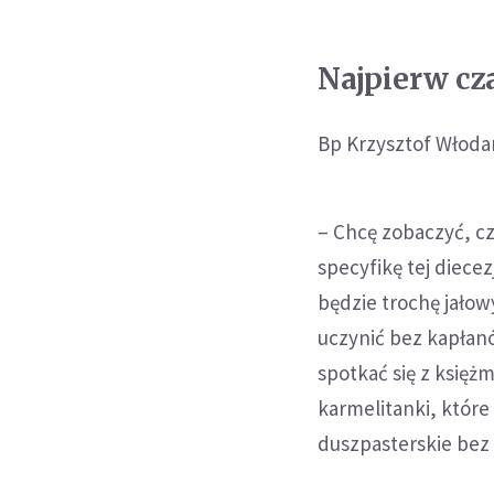
Najpierw cz
Bp Krzysztof Włodar
– Chcę zobaczyć, cz
specyfikę tej diecez
będzie trochę jałow
uczynić bez kapłan
spotkać się z księż
karmelitanki, któr
duszpasterskie bez 