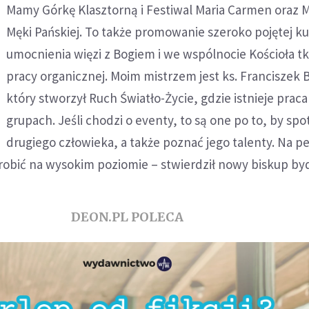
Mamy Górkę Klasztorną i Festiwal Maria Carmen oraz M
Męki Pańskiej. To także promowanie szeroko pojętej kul
umocnienia więzi z Bogiem i we wspólnocie Kościoła t
pracy organicznej. Moim mistrzem jest ks. Franciszek B
który stworzył Ruch Światło-Życie, gdzie istnieje prac
grupach. Jeśli chodzi o eventy, to są one po to, by spo
drugiego człowieka, a także poznać jego talenty. Na 
robić na wysokim poziomie – stwierdził nowy biskup by
DEON.PL POLECA