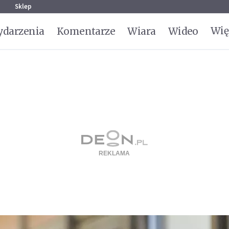
g
Sklep
Wię
darzenia
Komentarze
Wiara
Wideo