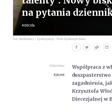
talenty". Nowy bis
na pytania dzienni
KOŚCIÓŁ
Fot. Bartkiewicz / Episkopat.pl / Flickr Episkopat News
4 lata temu
Współpraca z wł
duszpasterstwo 
KAI/mł
zagadnienia, ja
Krzysztofa Włod
Diecezjalnej w 