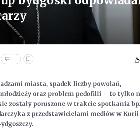
kup bydgoski odpowiada
karzy
adzami miasta, spadek liczby powołań,
młodzieży oraz problem pedofilii – to tylko 
kie zostały poruszone w trakcie spotkania bp
arczyka z przedstawicielami mediów w Kurii
Bydgoszczy.