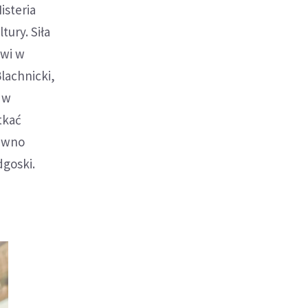
isteria
tury. Siła
kwi w
lachnicki,
a w
tkać
pewno
dgoski.