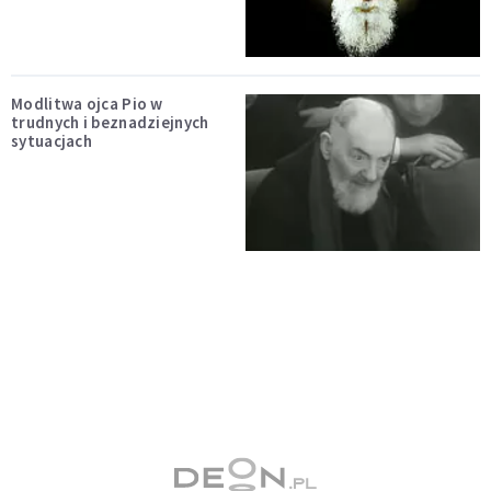
Modlitwa ojca Pio w
trudnych i beznadziejnych
sytuacjach