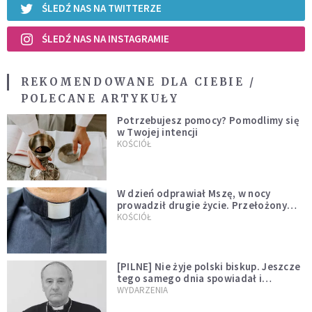
ŚLEDŹ NAS NA TWITTERZE
ŚLEDŹ NAS NA INSTAGRAMIE
REKOMENDOWANE DLA CIEBIE /
POLECANE ARTYKUŁY
Potrzebujesz pomocy? Pomodlimy się
w Twojej intencji
KOŚCIÓŁ
W dzień odprawiał Mszę, w nocy
prowadził drugie życie. Przełożony
kazał mu opuścić zakon
KOŚCIÓŁ
[PILNE] Nie żyje polski biskup. Jeszcze
tego samego dnia spowiadał i
sprawował Mszę świętą
WYDARZENIA