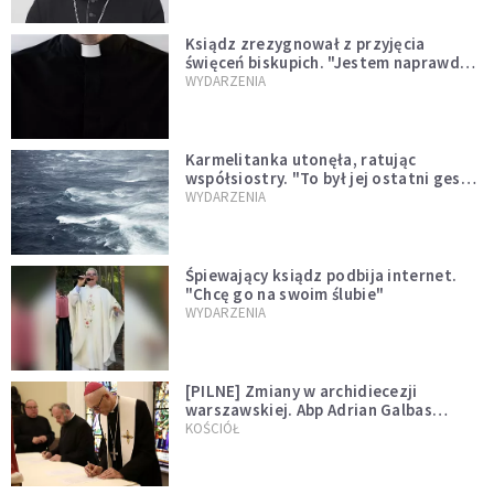
Ksiądz zrezygnował z przyjęcia
święceń biskupich. "Jestem naprawdę
niegodny"
WYDARZENIA
Karmelitanka utonęła, ratując
współsiostry. "To był jej ostatni gest
miłości"
WYDARZENIA
Śpiewający ksiądz podbija internet.
"Chcę go na swoim ślubie"
WYDARZENIA
[PILNE] Zmiany w archidiecezji
warszawskiej. Abp Adrian Galbas
wręczył dekrety nowym proboszczom
KOŚCIÓŁ