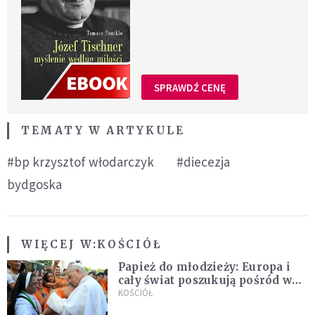
SPRAWDŹ CENĘ
TEMATY W ARTYKULE
#bp krzysztof włodarczyk
#diecezja
bydgoska
WIĘCEJ W:
KOŚCIÓŁ
Papież do młodzieży: Europa i
cały świat poszukują pośród was
nowych świętych
KOŚCIÓŁ