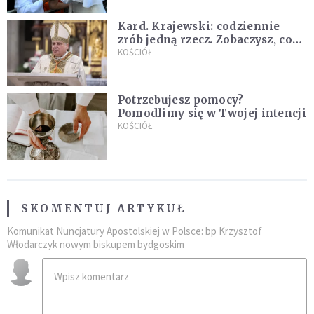
Kard. Krajewski: codziennie
zrób jedną rzecz. Zobaczysz, co
stanie się z twoim życiem
KOŚCIÓŁ
Potrzebujesz pomocy?
Pomodlimy się w Twojej intencji
KOŚCIÓŁ
SKOMENTUJ ARTYKUŁ
Komunikat Nuncjatury Apostolskiej w Polsce: bp Krzysztof
Włodarczyk nowym biskupem bydgoskim