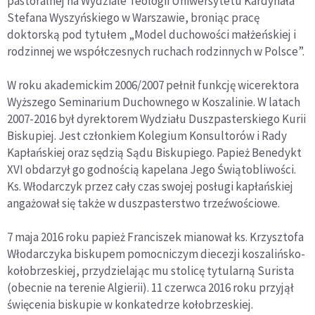
pastoralnej na Wydziale Teologii Uniwersytetu Kardynała
Stefana Wyszyńskiego w Warszawie, broniąc pracę
doktorską pod tytułem „Model duchowości małżeńskiej i
rodzinnej we współczesnych ruchach rodzinnych w Polsce”.
W roku akademickim 2006/2007 pełnił funkcję wicerektora
Wyższego Seminarium Duchownego w Koszalinie. W latach
2007-2016 był dyrektorem Wydziału Duszpasterskiego Kurii
Biskupiej. Jest członkiem Kolegium Konsultorów i Rady
Kapłańskiej oraz sędzią Sądu Biskupiego. Papież Benedykt
XVI obdarzył go godnością kapelana Jego Świątobliwości.
Ks. Włodarczyk przez cały czas swojej posługi kapłańskiej
angażował się także w duszpasterstwo trzeźwościowe.
7 maja 2016 roku papież Franciszek mianował ks. Krzysztofa
Włodarczyka biskupem pomocniczym diecezji koszalińsko-
kołobrzeskiej, przydzielając mu stolicę tytularną Surista
(obecnie na terenie Algierii). 11 czerwca 2016 roku przyjął
święcenia biskupie w konkatedrze kołobrzeskiej.