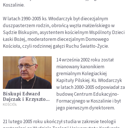
Koszalinie.
W latach 1990-2005 ks. Włodarczyk był diecezjalnym
duszpasterzem rodzin, obrońcą węzła małżeńskiego w
Sądzie Biskupim, asystentem kościelnym Wspólnoty Dzieci
Łaski Bożej, moderatorem diecezjalnym Domowego
Kościoła, czyli rodzinnej gałęzi Ruchu Światło-Życie.
14 września 2002 roku został
mianowany kanonikiem
gremialnym Kolegiackiej
Kapituły Pilskiej. Ks. Włodarczyk
w latach 2000-2005 odpowiadał za
budowę Centrum Edukacyjno-
Biskupi Edward
Dajczak i Krzysztof
Formacyjnego w Koszalinie i był
Włodarczyk
KOŚCIÓŁ
jego pierwszym dyrektorem.
zakażeni
koronawirusem
21 lutego 2005 roku ukończył studia w zakresie teologii