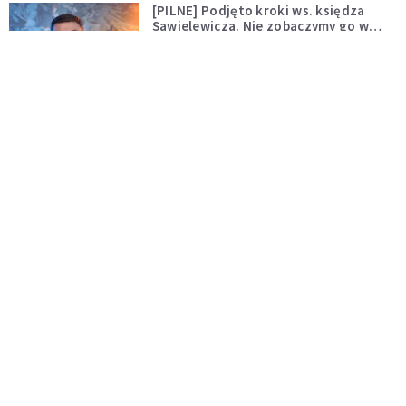
[PILNE] Podjęto kroki ws. księdza
Sawielewicza. Nie zobaczymy go w
mediach
WYDARZENIA