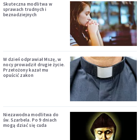
Skuteczna modlitwa w
sprawach trudnych i
beznadziejnych
W dzień odprawiał Mszę, w
nocy prowadził drugie życie.
Przełożony kazał mu
opuścić zakon
Niezawodna modlitwa do
św. Szarbela. Po 9 dniach
mogą dziać się cuda