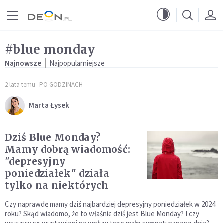
Przejdź do menu głównego
Przejdź do treści
#blue monday
Najnowsze
Najpopularniejsze
2 lata temu
PO GODZINACH
Marta Łysek
Dziś Blue Monday?
Mamy dobrą wiadomość:
"depresyjny
poniedziałek" działa
tylko na niektórych
Czy naprawdę mamy dziś najbardziej depresyjny poniedziałek w 2024
roku? Skąd wiadomo, że to właśnie dziś jest Blue Monday? I czy
wszyscy są wystawieni na wpływ tego mało sympatycznego dnia?