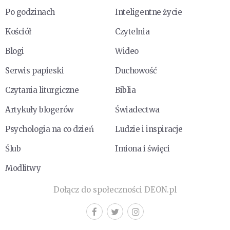
Po godzinach
Inteligentne życie
Kościół
Czytelnia
Blogi
Wideo
Serwis papieski
Duchowość
Czytania liturgiczne
Biblia
Artykuły blogerów
Świadectwa
Psychologia na co dzień
Ludzie i inspiracje
Ślub
Imiona i święci
Modlitwy
Dołącz do społeczności DEON.pl