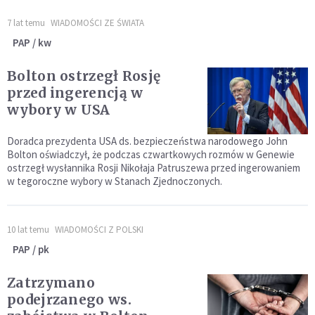
7 lat temu
WIADOMOŚCI ZE ŚWIATA
PAP / kw
Bolton ostrzegł Rosję
przed ingerencją w
wybory w USA
Doradca prezydenta USA ds. bezpieczeństwa narodowego John
Bolton oświadczył, że podczas czwartkowych rozmów w Genewie
ostrzegł wysłannika Rosji Nikołaja Patruszewa przed ingerowaniem
w tegoroczne wybory w Stanach Zjednoczonych.
10 lat temu
WIADOMOŚCI Z POLSKI
PAP / pk
Zatrzymano
podejrzanego ws.