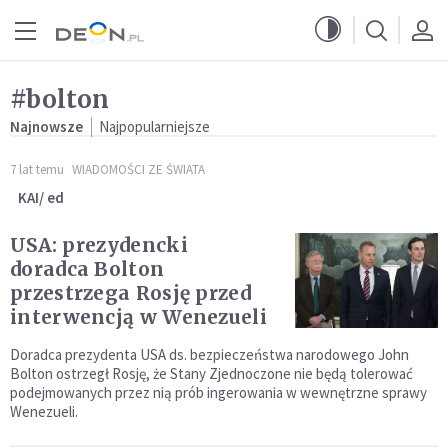
Przejdź do menu głównego
Przejdź do treści
#bolton
Najnowsze
Najpopularniejsze
7 lat temu
WIADOMOŚCI ZE ŚWIATA
KAI/ ed
USA: prezydencki
doradca Bolton
przestrzega Rosję przed
interwencją w Wenezueli
Doradca prezydenta USA ds. bezpieczeństwa narodowego John
Bolton ostrzegł Rosję, że Stany Zjednoczone nie będą tolerować
podejmowanych przez nią prób ingerowania w wewnętrzne sprawy
Wenezueli.