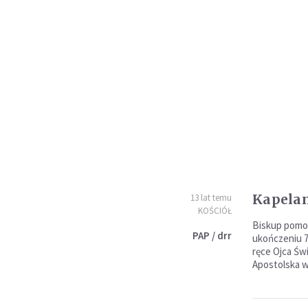
Kapelan
13 lat temu
KOŚCIÓŁ
Biskup pomoc
PAP / drr
ukończeniu 75
ręce Ojca Św
Apostolska w