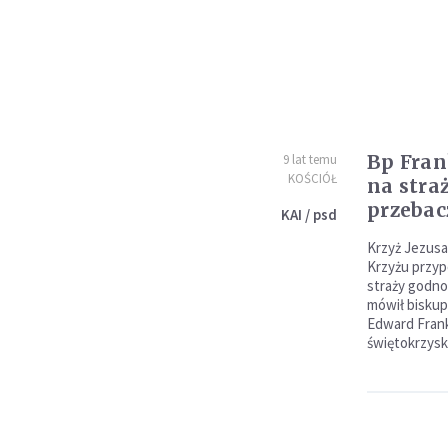
Bp Fran
9 lat temu
KOŚCIÓŁ
na straż
przebac
KAI / psd
Krzyż Jezusa
Krzyżu przyp
straży godnoś
mówił biskup
Edward Frank
świętokrzysk