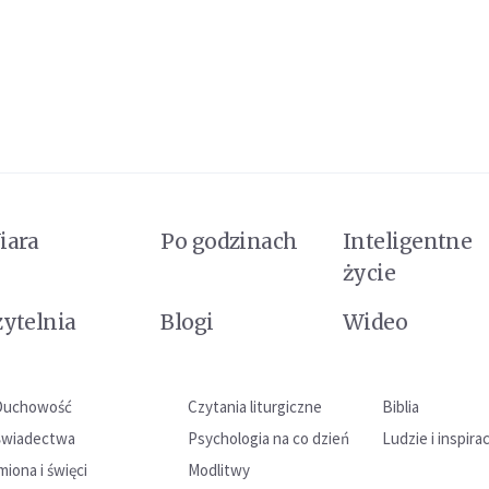
iara
Po godzinach
Inteligentne
życie
zytelnia
Blogi
Wideo
Duchowość
Czytania liturgiczne
Biblia
Świadectwa
Psychologia na co dzień
Ludzie i inspira
miona i święci
Modlitwy