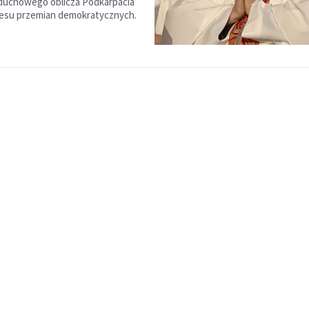
duchowego oblicza Podkarpacia
cesu przemian demokratycznych.