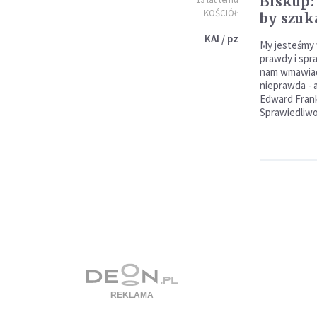
Biskup:
KOŚCIÓŁ
by szuk
KAI / pz
My jesteśmy
prawdy i spr
nam wmawiać,
nieprawda - 
Edward Frank
Sprawiedliwo