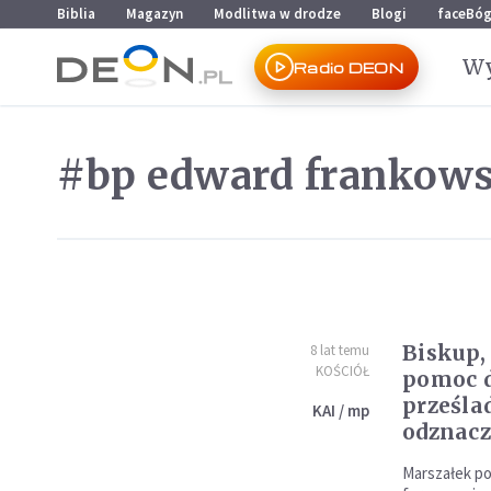
Przejdź do menu głównego
Przejdź do treści
Biblia
Magazyn
Modlitwa w drodze
Blogi
faceBó
Wy
Radio DEON
#bp edward frankows
Biskup,
8 lat temu
KOŚCIÓŁ
pomoc 
prześla
KAI / mp
odznac
Marszałek pod