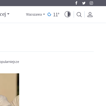
11
°
cej
Warszawa
opularniejsze