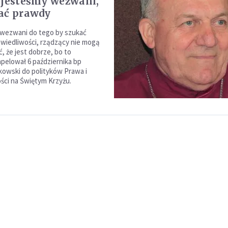
 jesteśmy wezwani,
ać prawdy
 wezwani do tego by szukać
awiedliwości, rządzący nie mogą
 że jest dobrze, bo to
apelował 6 października bp
owski do polityków Prawa i
ści na Świętym Krzyżu.