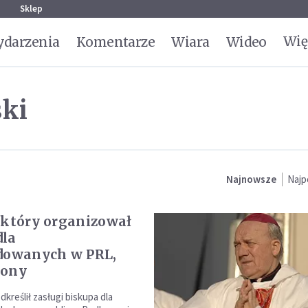
g
Sklep
Wię
darzenia
Komentarze
Wiara
Wideo
ki
Najnowsze
Najp
 który organizował
dla
dowanych w PRL,
zony
kreślił zasługi biskupa dla