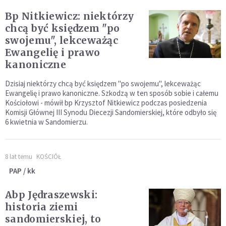
Bp Nitkiewicz: niektórzy
chcą być księdzem "po
swojemu", lekceważąc
Ewangelię i prawo
kanoniczne
Dzisiaj niektórzy chcą być księdzem "po swojemu", lekceważąc
Ewangelię i prawo kanoniczne. Szkodzą w ten sposób sobie i całemu
Kościołowi - mówił bp Krzysztof Nitkiewicz podczas posiedzenia
Komisji Głównej III Synodu Diecezji Sandomierskiej, które odbyło się
6 kwietnia w Sandomierzu.
8 lat temu
KOŚCIÓŁ
PAP / kk
Abp Jędraszewski:
historia ziemi
sandomierskiej, to