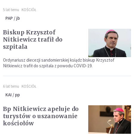
5 lat temu
KOŚCIÓŁ
PAP / jb
Biskup Krzysztof
Nitkiewicz trafił do
szpitala
Ordynariusz diecezji sandomierskiej ksiądz biskup Krzysztof
Nitkiewicz trafił do szpitala z powodu COVID-19.
6 lat temu
KOŚCIÓŁ
KAI / pp
Bp Nitkiewicz apeluje do
turystów o uszanowanie
kościołów