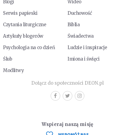
Blogi
Wideo
Serwis papieski
Duchowość
Czytania liturgiczne
Biblia
Artykuły blogerów
Świadectwa
Psychologia na co dzień
Ludzie i inspiracje
Ślub
Imiona i święci
Modlitwy
Dołącz do społeczności DEON.pl
Wspieraj naszą misję
WSPOMÓŻ NAS