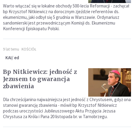
Warto włączać się w lokalne obchody 500-lecia Reformacji - zachęcał
bp Krzysztof Nitkiewicz na dorocznym zjeździe referentów ds.
ekumenizmu, jaki odbył się 5 grudnia w Warszawie. Ordynariusz
sandomierski jest przewodniczącym Komisji ds. Ekumenizmu
Konferencji Episkopatu Polski.
9 lat temu
KOŚCIÓŁ
KAI/ ed
Bp Nitkiewicz: jedność z
Jezusem to gwarancja
zbawienia
Dla chrześcijanina najważniejsza jest jedność z Chrystusem, gdyż ona
stanowi gwarancję zbawienia - mówił bp Krzysztof Nitkiewicz
podczas uroczystości Jubileuszowego Aktu Przyjęcia Jezusa
Chrystusa za Króla i Pana 20 listopada br. w Tarnobrzegu.