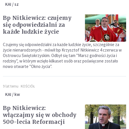
KAI / sz
Bp Nitkiewicz: czujemy
się odpowiedzialni za
każde ludzkie życie
Czujemy się odpowiedzialni za każde ludzkie życie, szczególnie za
życie nienarodzonych - mówił bp Krzysztof Nitkiewicz 4 czerwca w
Ostrowcu Świętokrzyskim. Odbył się tam "Marsz godności życia i
rodziny", w którym wzięło kilkaset osób oraz poświęcone zostało
nowo otwarte "Okno życia".
9 lat temu
KOŚCIÓŁ
KAI / kw
Bp Nitkiewicz:
włączajmy się w obchody
500-lecia Reformacji