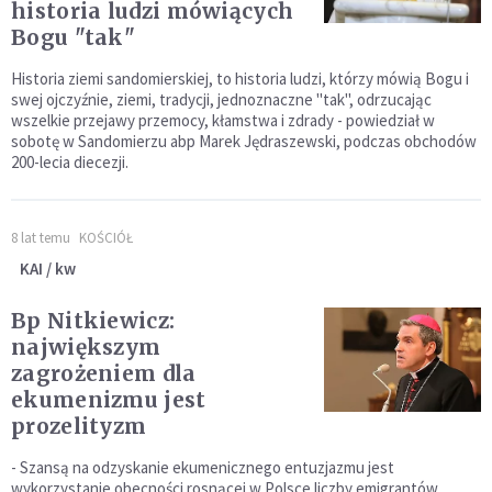
historia ludzi mówiących
Bogu "tak"
Historia ziemi sandomierskiej, to historia ludzi, którzy mówią Bogu i
swej ojczyźnie, ziemi, tradycji, jednoznaczne "tak", odrzucając
wszelkie przejawy przemocy, kłamstwa i zdrady - powiedział w
sobotę w Sandomierzu abp Marek Jędraszewski, podczas obchodów
200-lecia diecezji.
8 lat temu
KOŚCIÓŁ
KAI / kw
Bp Nitkiewicz:
największym
zagrożeniem dla
ekumenizmu jest
prozelityzm
- Szansą na odzyskanie ekumenicznego entuzjazmu jest
wykorzystanie obecności rosnącej w Polsce liczby emigrantów,