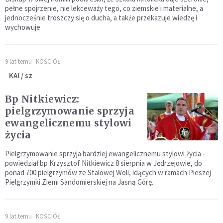
pełne spojrzenie, nie lekceważy tego, co ziemskie i materialne, a
jednocześnie troszczy się o ducha, a także przekazuje wiedzę i
wychowuje
9 lat temu
KOŚCIÓŁ
KAI / sz
Bp Nitkiewicz:
pielgrzymowanie sprzyja
ewangelicznemu stylowi
życia
Pielgrzymowanie sprzyja bardziej ewangelicznemu stylowi życia -
powiedział bp Krzysztof Nitkiewicz 8 sierpnia w Jędrzejowie, do
ponad 700 pielgrzymów ze Stalowej Woli, idących w ramach Pieszej
Pielgrzymki Ziemi Sandomierskiej na Jasną Górę.
9 lat temu
KOŚCIÓŁ