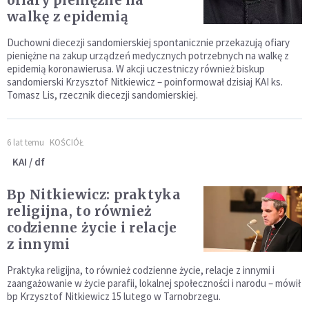
ofiary pieniężne na
walkę z epidemią
Duchowni diecezji sandomierskiej spontanicznie przekazują ofiary
pieniężne na zakup urządzeń medycznych potrzebnych na walkę z
epidemią koronawierusa. W akcji uczestniczy również biskup
sandomierski Krzysztof Nitkiewicz – poinformował dzisiaj KAI ks.
Tomasz Lis, rzecznik diecezji sandomierskiej.
6 lat temu
KOŚCIÓŁ
KAI / df
Bp Nitkiewicz: praktyka
religijna, to również
codzienne życie i relacje
z innymi
Praktyka religijna, to również codzienne życie, relacje z innymi i
zaangażowanie w życie parafii, lokalnej społeczności i narodu – mówił
bp Krzysztof Nitkiewicz 15 lutego w Tarnobrzegu.