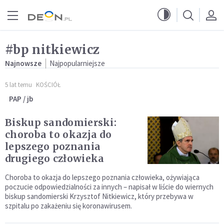
Przejdź do menu głównego
Przejdź do treści
#bp nitkiewicz
Najnowsze
Najpopularniejsze
5 lat temu
KOŚCIÓŁ
PAP / jb
Biskup sandomierski:
choroba to okazja do
lepszego poznania
drugiego człowieka
Choroba to okazja do lepszego poznania człowieka, ożywiająca
poczucie odpowiedzialności za innych – napisał w liście do wiernych
biskup sandomierski Krzysztof Nitkiewicz, który przebywa w
szpitalu po zakażeniu się koronawirusem.