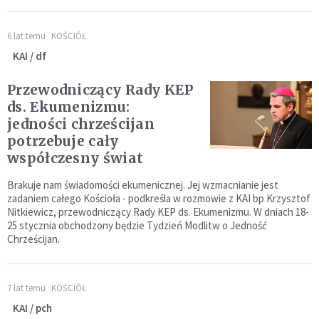
6 lat temu
KOŚCIÓŁ
KAI / df
Przewodniczący Rady KEP
ds. Ekumenizmu:
jedności chrześcijan
potrzebuje cały
współczesny świat
Brakuje nam świadomości ekumenicznej. Jej wzmacnianie jest
zadaniem całego Kościoła - podkreśla w rozmowie z KAI bp Krzysztof
Nitkiewicz, przewodniczący Rady KEP ds. Ekumenizmu. W dniach 18-
25 stycznia obchodzony będzie Tydzień Modlitw o Jedność
Chrześcijan.
7 lat temu
KOŚCIÓŁ
KAI / pch