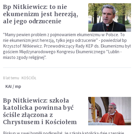
Bp Nitkiewicz: to nie
ekumenizm jest herezją,
ale jego odrzucenie
"Mamy pewien problem z pojmowaniem ekumenizmu w Polsce. To
nie ekumenizm jest herezją, tylko jego odrzucenie" - powiedział bp
Krzysztof Nitkiewicz. Przewodniczący Rady KEP ds. Ekumenizmu był
gościem Międzynarodowego Kongresu Ekumenicznego "Lublin -
miasto zgody religijnej".
8 lat temu
KOŚCIÓŁ
KAI / mp
Bp Nitkiewicz: szkoła
katolicka powinna być
ściśle złączona z
Chrystusem i Kościołem
Biskup w swej homilii podkreślał, że szkoła katolicka daje szerokie,