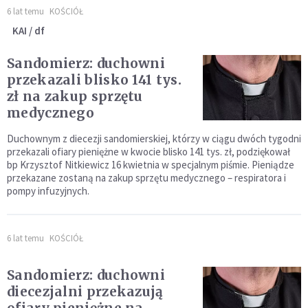
6 lat temu
KOŚCIÓŁ
KAI / df
Sandomierz: duchowni
przekazali blisko 141 tys.
zł na zakup sprzętu
medycznego
Duchownym z diecezji sandomierskiej, którzy w ciągu dwóch tygodni
przekazali ofiary pieniężne w kwocie blisko 141 tys. zł, podziękował
bp Krzysztof Nitkiewicz 16 kwietnia w specjalnym piśmie. Pieniądze
przekazane zostaną na zakup sprzętu medycznego – respiratora i
pompy infuzyjnych.
6 lat temu
KOŚCIÓŁ
Sandomierz: duchowni
diecezjalni przekazują