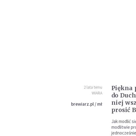
Piękna
2 lata temu
WIARA
do Duch
niej ws
brewiarz.pl / mł
prosić 
Jak modlić s
modlitwie pro
jednocześnie 