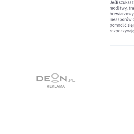
Jeśli szukasz
modlitwy, tr
brewiarzowy 
nieszporów o
pomodlić się
rozpoczynają