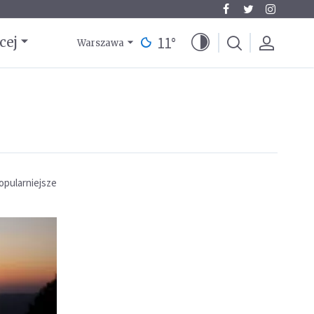
11
°
cej
Warszawa
opularniejsze