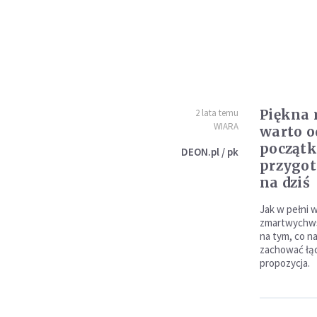
Piękna 
2 lata temu
WIARA
warto 
początk
DEON.pl / pk
przygot
na dziś
Jak w pełni 
zmartwychwst
na tym, co na
zachować łąc
propozycja.