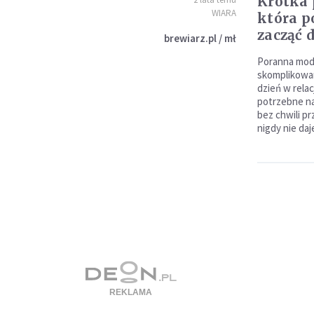
Krótka 
WIARA
która p
zacząć 
brewiarz.pl / mł
Poranna modl
skomplikowan
dzień w relac
potrzebne na
bez chwili p
nigdy nie da