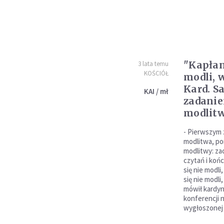
"Kapłan
3 lata temu
KOŚCIÓŁ
modli, 
Kard. S
KAI / mł
zadanie
modlit
- Pierwszym 
modlitwa, po
modlitwy: zac
czytań i koń
się nie modli
się nie modli
mówił kardyn
konferencji 
wygłoszonej