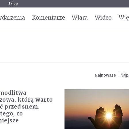
g
Sklep
Wię
darzenia
Komentarze
Wiara
Wideo
Najnowsze
Najp
modlitwa
zowa, którą warto
 przed snem.
tego, co
iejsze