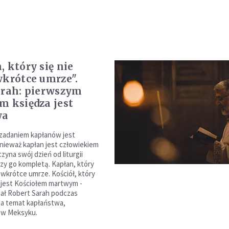
, który się nie
wkrótce umrze".
arah: pierwszym
m księdza jest
wa
zadaniem kapłanów jest
nieważ kapłan jest człowiekiem
zyna swój dzień od liturgii
czy go kompletą. Kapłan, który
, wkrótce umrze. Kościół, który
, jest Kościołem martwym -
ał Robert Sarah podczas
na temat kapłaństwa,
 w Meksyku.