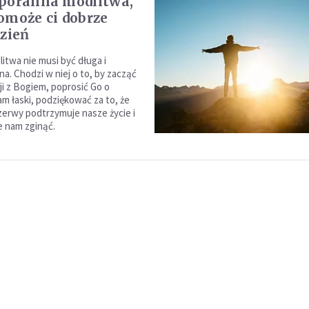
poranna modlitwa,
omoże ci dobrze
dzień
itwa nie musi być długa i
a. Chodzi w niej o to, by zacząć
ji z Bogiem, poprosić Go o
m łaski, podziękować za to, że
rzerwy podtrzymuje nasze życie i
je nam zginąć.