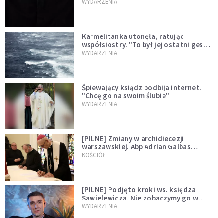
niegodny"
WYDARZENIA
Karmelitanka utonęła, ratując
współsiostry. "To był jej ostatni gest
miłości"
WYDARZENIA
Śpiewający ksiądz podbija internet.
"Chcę go na swoim ślubie"
WYDARZENIA
[PILNE] Zmiany w archidiecezji
warszawskiej. Abp Adrian Galbas
wręczył dekrety nowym proboszczom
KOŚCIÓŁ
[PILNE] Podjęto kroki ws. księdza
Sawielewicza. Nie zobaczymy go w
mediach
WYDARZENIA