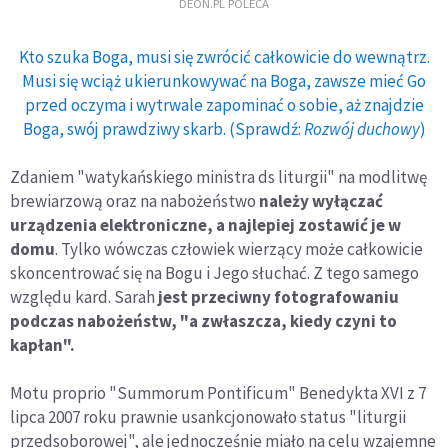
DEON.PL POLECA
Kto szuka Boga, musi się zwrócić całkowicie do wewnątrz.
Musi się wciąż ukierunkowywać na Boga, zawsze mieć Go
przed oczyma i wytrwale zapominać o sobie, aż znajdzie
Boga, swój prawdziwy skarb. (Sprawdź:
Rozwój duchowy
)
Zdaniem "watykańskiego ministra ds liturgii" na modlitwę
brewiarzową oraz na nabożeństwo
należy wyłączać
urządzenia elektroniczne, a najlepiej zostawić je w
domu
. Tylko wówczas człowiek wierzący może całkowicie
skoncentrować się na Bogu i Jego słuchać. Z tego samego
względu kard. Sarah
jest przeciwny fotografowaniu
podczas nabożeństw, "a zwłaszcza, kiedy czyni to
kapłan".
Motu proprio "Summorum Pontificum" Benedykta XVI z 7
lipca 2007 roku prawnie usankcjonowało status "liturgii
przedsoborowej", ale jednocześnie miało na celu wzajemne