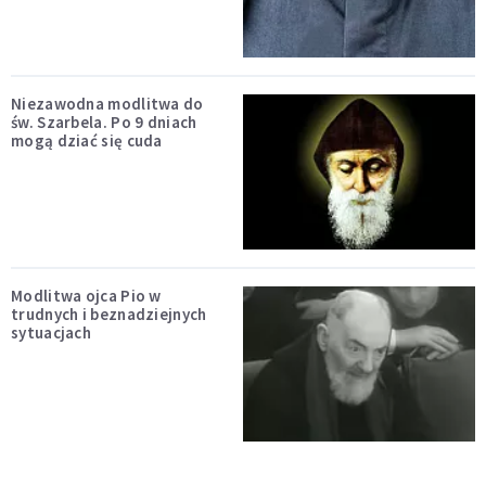
Niezawodna modlitwa do
św. Szarbela. Po 9 dniach
mogą dziać się cuda
Modlitwa ojca Pio w
trudnych i beznadziejnych
sytuacjach