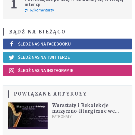
1
intencji
62 komentarzy
BĄDŹ NA BIEŻĄCO
ŚLEDŹ NAS NA FACEBOOKU
ŚLEDŹ NAS NA TWITTERZE
ŚLEDŹ NAS NA INSTAGRAMIE
POWIĄZANE ARTYKUŁY
Warsztaty i Rekolekcje
muzyczno-liturgiczne we
Wrocławiu
PATRONATY