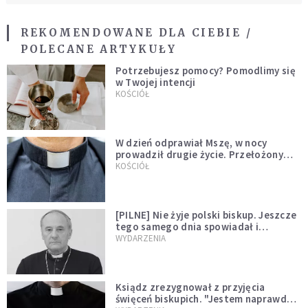
REKOMENDOWANE DLA CIEBIE /
POLECANE ARTYKUŁY
Potrzebujesz pomocy? Pomodlimy się
w Twojej intencji
KOŚCIÓŁ
W dzień odprawiał Mszę, w nocy
prowadził drugie życie. Przełożony
kazał mu opuścić zakon
KOŚCIÓŁ
[PILNE] Nie żyje polski biskup. Jeszcze
tego samego dnia spowiadał i
sprawował Mszę świętą
WYDARZENIA
Ksiądz zrezygnował z przyjęcia
święceń biskupich. "Jestem naprawdę