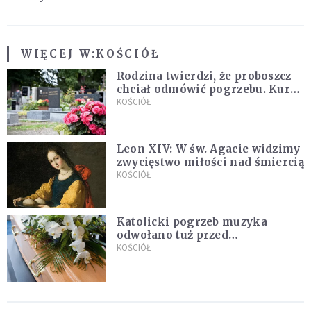
WIĘCEJ W:
KOŚCIÓŁ
Rodzina twierdzi, że proboszcz
chciał odmówić pogrzebu. Kuria
zapowiada wyjaśnienia
KOŚCIÓŁ
Leon XIV: W św. Agacie widzimy
zwycięstwo miłości nad śmiercią
KOŚCIÓŁ
Katolicki pogrzeb muzyka
odwołano tuż przed
uroczystością. Powodem była
KOŚCIÓŁ
przynależność do masonerii