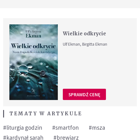
Wielkie odkrycie
Ulf Ekman, Birgitta Ekman
SPRAWDŹ CENĘ
TEMATY W ARTYKULE
#liturgia godzin
#smartfon
#msza
#kardynał sarah
#brewiarz