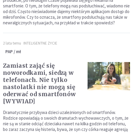
produkcie, po niedługim czasie pojawiała się jego reklama na
smartfonie. O tym, że telefony mogą nas podsłuchiwać, wiadomo nie
od dziś. Często nieświadomie dajemy niektórym aplikacjom dostęp do
mikrofonów. Czy to oznacza, że smartfony podsłuchują nas także w
newralgicznych sytuacjach, na przykład w trakcie spowiedzi?
2 lata temu
INTELIGENTNE ŻYCIE
PAP / mł
Zamiast zająć się
noworodkami, siedzą w
telefonach. Nie tylko
nastolatki nie mogą się
oderwać od smartfonów
[WYWIAD]
Dramatycznie przybywa dzieci uzależnionych od smartfonów.
Rodzice opowiadają o swoich dramatach wychowawczych, o tym, że
nie są w stanie odciąć dzieciaka nawet na kilka godzin od telefonu,
bo zaraz zaczyna się histeria, bywa, że syn czy córka reaguje agresją