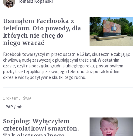
Tomasz Kopański
Usunąłem Facebooka z
telefonu. Oto powody, dla
których nie chcę do
niego wracać
Facebook towarzyszył mi przez ostatnie 12 lat, skutecznie zabijając
chwilową nudę zazwyczaj ogłupiającymi treściami. W ostatnim
czasie, czyli na początku grudnia ubiegłego roku, postanowiłem
pozbyć się tej aplikacji ze swojego telefonu. Już po tak krótkim
okresie widzę pozytywne skutki tego ruchu.
1 rok temu
ŚWIAT
PAP / mł
Socjolog: Wyłączyłem
czterolatkowi smartfon.
Tak ekstremalnego