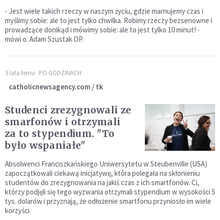
- Jest wiele takich rzeczy w naszym życiu, gdzie marnujemy czas i
myślimy sobie: ale to jest tylko chwilka. Robimy rzeczy bezsenowne i
prowadzące donikąd i mówimy sobie: ale to jest tylko 10 minut! -
mówi o. Adam Szustak OP.
3 lata temu
PO GODZINACH
catholicnewsagency.com / tk
Studenci zrezygnowali ze
smarfonów i otrzymali
za to stypendium. "To
było wspaniałe"
Absolwenci Franciszkańskiego Uniwersytetu w Steubenville (USA)
zapoczątkowali ciekawą inicjatywę, która polegała na skłonieniu
studentów do zrezygnowania na jakiś czas z ich smartfonów. Ci,
którzy podjęli się tego wyzwania otrzymali stypendium w wysokości 5
tys. dolarów i przyznają, że odłożenie smartfonu przyniosło im wiele
korzyści.