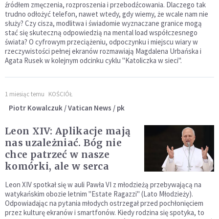
źródłem zmęczenia, rozproszenia i przebodźcowania. Dlaczego tak
trudno odłożyć telefon, nawet wtedy, gdy wiemy, że wcale nam nie
służy? Czy cisza, modlitwa i świadomie wyznaczane granice mogą
stać się skuteczną odpowiedzią na mental load współczesnego
świata? O cyfrowym przeciążeniu, odpoczynku i miejscu wiary w
rzeczywistości pełnej ekranów rozmawiają Magdalena Urbańska i
Agata Rusek w kolejnym odcinku cyklu "Katoliczka w sieci".
1 miesiąc temu
KOŚCIÓŁ
Piotr Kowalczuk / Vatican News / pk
Leon XIV: Aplikacje mają
nas uzależniać. Bóg nie
chce patrzeć w nasze
komórki, ale w serca
Leon XIV spotkał się w auli Pawła VI z młodzieżą przebywającą na
watykańskim obozie letnim "Estate Ragazzi" (Lato Młodzieży).
Odpowiadając na pytania młodych ostrzegał przed pochłonięciem
przez kulturę ekranów i smartfonów. Kiedy rodzina się spotyka, to