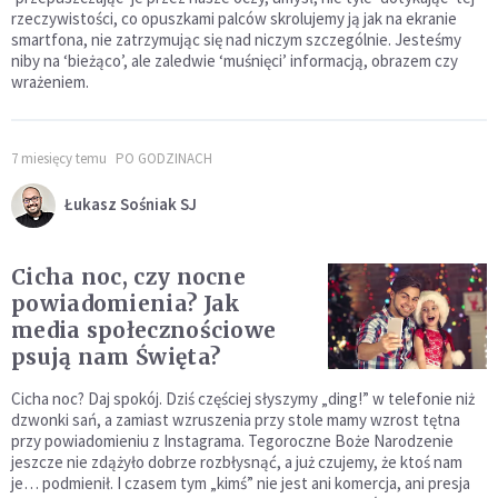
rzeczywistości, co opuszkami palców skrolujemy ją jak na ekranie
smartfona, nie zatrzymując się nad niczym szczególnie. Jesteśmy
niby na ‘bieżąco’, ale zaledwie ‘muśnięci’ informacją, obrazem czy
wrażeniem.
7 miesięcy temu
PO GODZINACH
Łukasz Sośniak SJ
Cicha noc, czy nocne
powiadomienia? Jak
media społecznościowe
psują nam Święta?
Cicha noc? Daj spokój. Dziś częściej słyszymy „ding!” w telefonie niż
dzwonki sań, a zamiast wzruszenia przy stole mamy wzrost tętna
przy powiadomieniu z Instagrama. Tegoroczne Boże Narodzenie
jeszcze nie zdążyło dobrze rozbłysnąć, a już czujemy, że ktoś nam
je… podmienił. I czasem tym „kimś” nie jest ani komercja, ani presja