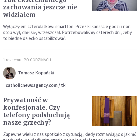
zachowania jeszcze nie
widziałem
Wyłączyłem czterolatkowi smartfon. Przez kilkanaście godzin non
stop wył, darł się, wrzeszczał. Potrzebowaliśmy czterech dni, żeby
to biedne dziecko ustabilizować.
1 rok temu
PO GODZINACH
Tomasz Kopański
catholicnewsagency.com / tk
Prywatność w
konfesjonale. Czy
telefony podsłuchują
nasze grzechy?
Zapewne wielu z nas spotkało z sytuacją, kiedy rozmawiając o jakimś