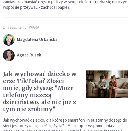
zamiast rozmawiać często patrzy w swój telefon. Trzeba się nauczyć
wspólnie przeywać - zachęcał papież.
1 miesiąc temu
WIARA
Magdalena Urbańska
Agata Rusek
Jak wychować dziecko w
erze TikToka? Złości
mnie, gdy słyszę: "Może
telefony niszczą
dzieciństwo, ale nic już z
tym nie zrobimy"
Jak wychować dziecko, dla którego smartfon i nieustanny dostęp do
sieci jest oczywistą częścią życia? - Mam super wspomnienia z