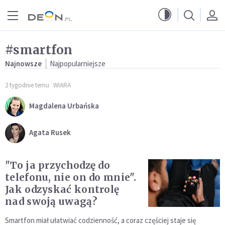
Przejdź do menu głównego
Przejdź do treści
#smartfon
Najnowsze
Najpopularniejsze
2 tygodnie temu
WIARA
Magdalena Urbańska
Agata Rusek
"To ja przychodzę do
telefonu, nie on do mnie".
Jak odzyskać kontrolę
nad swoją uwagą?
Smartfon miał ułatwiać codzienność, a coraz częściej staje się