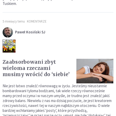
Tuskiem.
5 miesięcy temu
KOMENTARZE
Paweł Kosiński SJ
Zaabsorbowani zbyt
wieloma rzeczami
musimy wrócić do ‘siebie’
Nie jest łatwo znaleźć równowagę w życiu. Jesteśmy nieustannie
bombardowani tyloma bodźcami, tak wiele rzeczy równocześnie
mamy przed oczyma i w naszym umyśle, że trudno jest znaleźć jakiś
zdrowy balans. Niewielu z nas ma dzisiaj poczucie, że jest kreatorem
rzeczywistości, nawet tej w naszym najbliższym otoczeniu. O wiele
bardziej wchłaniamy jakieś ‘posty’, które przychodzą,
‘przepuszczając’ je przez nasze oczy, umysł, nie tyle ‘dotykając’ tej