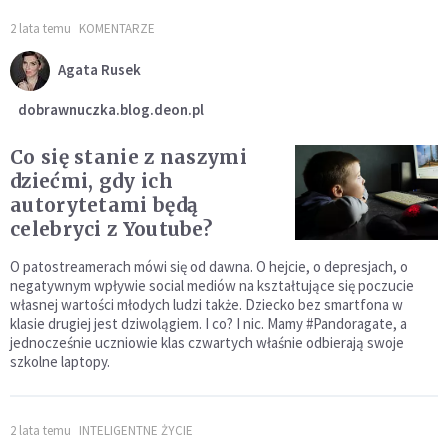
2 lata temu
KOMENTARZE
Agata Rusek
dobrawnuczka.blog.deon.pl
Co się stanie z naszymi
dziećmi, gdy ich
autorytetami będą
celebryci z Youtube?
O patostreamerach mówi się od dawna. O hejcie, o depresjach, o
negatywnym wpływie social mediów na kształtujące się poczucie
własnej wartości młodych ludzi także. Dziecko bez smartfona w
klasie drugiej jest dziwolągiem. I co? I nic. Mamy #Pandoragate, a
jednocześnie uczniowie klas czwartych właśnie odbierają swoje
szkolne laptopy.
2 lata temu
INTELIGENTNE ŻYCIE