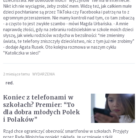
dzieciństwa. Ale dowodów moich "wyczynów" nie ma w internecie.
Nikt ich nie wyciągnie, żeby zrobić mem. Widzę też, jak całkiem małe
dzieci pochłaniane są przez TikToka czy Facebooka i patrzę na to z
ogromnym przerażeniem. Nie mamy kontroli nad tym, co tam zobaczą
- a często to jest zwykłe szambo - mówi Magda Urbańska. - A mnie
naprawdę złości, gdy na zebraniu rodzicielskim w szkole moich dzieci
słyszę, jak wielu rodziców wzdycha w bezsilności: “nie zmienimy
świata, te telefony zniszczyły dzieciństwo, nic z tym już nie zrobimy”
- dodaje Agata Rusek. Oto kolejna rozmowa w naszym cyklu
"Katoliczka w sieci"
2 miesiące temu
WYDARZENIA
red.
Koniec z telefonami w
szkołach? Premier: “To
dla dobra młodych Polek
i Polaków”
Rząd chce ograniczyć obecność smartfonów w szkołach. Przyjęty
przez Radę Ministrów projekt zakłada, że uczniowie szkół