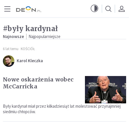
Przejdź do menu głównego
Przejdź do treści
#były kardynał
Najnowsze
Najpopularniejsze
6 lat temu
KOŚCIÓŁ
Karol Kleczka
Nowe oskarżenia wobec
McCarricka
Były kardynał miał przez kilkadziesiąt lat molestować przynajmniej
siedmiu chłopców.