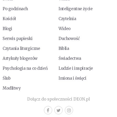
Po godzinach
Inteligentne życie
Kościół
Czytelnia
Blogi
Wideo
Serwis papieski
Duchowość
Czytania liturgiczne
Biblia
Artykuły blogerów
Świadectwa
Psychologia na co dzień
Ludzie i inspiracje
Ślub
Imiona i święci
Modlitwy
Dołącz do społeczności DEON.pl