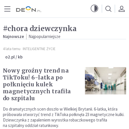
Przejdź do menu głównego
Przejdź do treści
#chora dziewczynka
Najnowsze
Najpopularniejsze
4 lata temu
INTELIGENTNE ŻYCIE
o2.pl / kb
Nowy groźny trend na
TikToku! 6-latka po
połknięciu kulek
magnetycznych trafiła
do szpitalu
Do dramatycznych scen doszło w Wielkiej Brytanii. 6-latka, która
próbowała otworzyć trend z TikToka połknęła 23 magnetyczne kulki.
Dziewczynka z zapaleniem wyrostka robaczkowego trafiła
na szpitalny oddział ratunkowy.