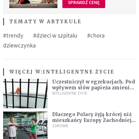
SPRAWDŹ CENĘ
TEMATY W ARTYKULE
#trendy
#dzieci w szpitalu
#chora
dziewczynka
WIĘCEJ W:
INTELIGENTNE ŻYCIE
Uczestniczył w egzekucjach. Pod
wpływem słów papieża zmienił
zdanie
INTELIGENTNE ŻYCIE
Dlaczego Polacy żyją krócej niż
mieszkańcy Europy Zachodniej?
Ekspertka wskazuje główne
ZDROWIE
przyczyny