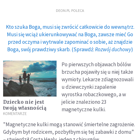
DEON.PL POLECA
Kto szuka Boga, musi się zwrócić całkowicie do wewnątrz.
Musi się wciąż ukierunkowywać na Boga, zawsze mieć Go
przed oczyma i wytrwale zapominać o sobie, aż znajdzie
Boga, swój prawdziwy skarb. (Sprawdź:
Rozwój duchowy
)
Po pierwszych objawach bólów
brzucha pojawiły się u niej także
wymioty. Lekarze zdiagnozowali
u dziewczynki zapalenie
wyrostka robaczkowego, a w
jelicie znaleziono 23
Dziecko nie jest
twoją własnością
magnetyczne kulki.
KOMENTARZE
"Magnetyczne kulki mogą stanowić śmiertelne zagrożenie.
Gdybym był rodzicem, pozbyłbym się tej zabawki z domu"
– stwierdził Costa Healy, jeden z chirurgów