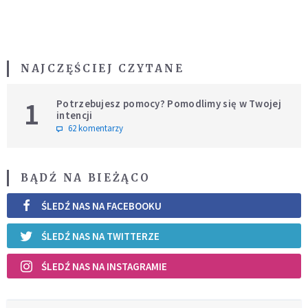
NAJCZĘŚCIEJ CZYTANE
1
Potrzebujesz pomocy? Pomodlimy się w Twojej
intencji
62 komentarzy
BĄDŹ NA BIEŻĄCO
ŚLEDŹ NAS NA FACEBOOKU
ŚLEDŹ NAS NA TWITTERZE
ŚLEDŹ NAS NA INSTAGRAMIE