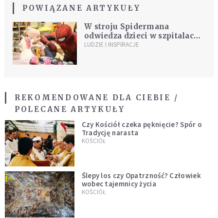
POWIĄZANE ARTYKUŁY
W stroju Spidermana
odwiedza dzieci w szpitalach.
"Nigdy nie czułem się
LUDZIE I INSPIRACJE
bardziej bezbronny"
REKOMENDOWANE DLA CIEBIE /
POLECANE ARTYKUŁY
Czy Kościół czeka pęknięcie? Spór o
Tradycję narasta
KOŚCIÓŁ
Ślepy los czy Opatrzność? Człowiek
wobec tajemnicy życia
KOŚCIÓŁ