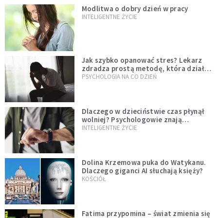
Modlitwa o dobry dzień w pracy
INTELIGENTNE ŻYCIE
Jak szybko opanować stres? Lekarz
zdradza prostą metodę, która działa
od razu
PSYCHOLOGIA NA CO DZIEŃ
Dlaczego w dzieciństwie czas płynął
wolniej? Psychologowie znają
odpowiedź
INTELIGENTNE ŻYCIE
Dolina Krzemowa puka do Watykanu.
Dlaczego giganci AI słuchają księży?
KOŚCIÓŁ
Fatima przypomina – świat zmienia się