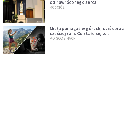
od nawróconego serca
KOŚCIÓŁ
Miała pomagać w górach, dziś coraz
częściej rani. Co stało się z
Tatromaniakami?
PO GODZINACH