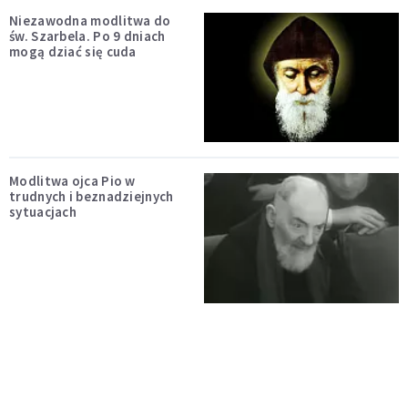
Niezawodna modlitwa do
św. Szarbela. Po 9 dniach
mogą dziać się cuda
Modlitwa ojca Pio w
trudnych i beznadziejnych
sytuacjach