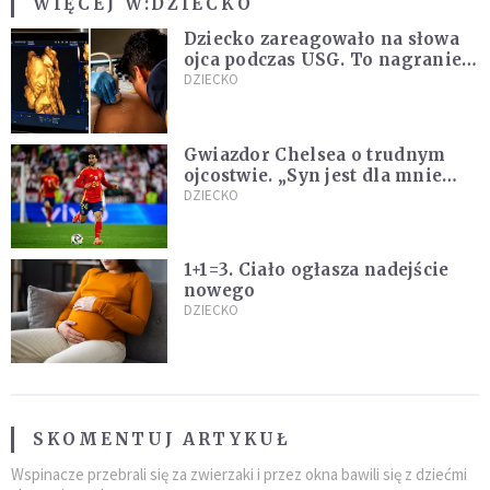
WIĘCEJ W:
DZIECKO
Dziecko zareagowało na słowa
ojca podczas USG. To nagranie
podbija sieć
DZIECKO
Gwiazdor Chelsea o trudnym
ojcostwie. „Syn jest dla mnie
ważniejszy niż sportowe trofea”
DZIECKO
1+1=3. Ciało ogłasza nadejście
nowego
DZIECKO
SKOMENTUJ ARTYKUŁ
Wspinacze przebrali się za zwierzaki i przez okna bawili się z dziećmi