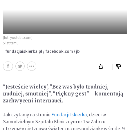
(fot. youtube.com)
5 lat temu
fundacjaiskierka.pl / facebook.com / jb
"Jesteście wielcy', "Bez was było trudniej,
nudniej, smutniej", "Piękny gest" - komentują
zachwyceni internauci.
Jak czytamy na stronie
Fundacji Iskierka
, dzieci w
Samodzielnym Szpitalu Klinicznym nr 1 w Zabrzu
otrzymały nietypową świąteczną niespodziankę w środę, 9