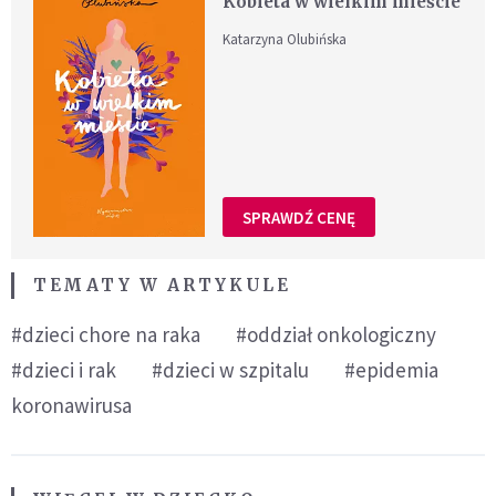
Kobieta w wielkim mieście
Katarzyna Olubińska
SPRAWDŹ CENĘ
TEMATY W ARTYKULE
#dzieci chore na raka
#oddział onkologiczny
#dzieci i rak
#dzieci w szpitalu
#epidemia
koronawirusa