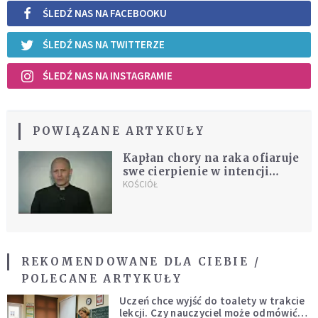
ŚLEDŹ NAS NA FACEBOOKU
ŚLEDŹ NAS NA TWITTERZE
ŚLEDŹ NAS NA INSTAGRAMIE
POWIĄZANE ARTYKUŁY
Kapłan chory na raka ofiaruje
swe cierpienie w intencji
ofiar nadużyć seksualnych
KOŚCIÓŁ
REKOMENDOWANE DLA CIEBIE /
POLECANE ARTYKUŁY
Uczeń chce wyjść do toalety w trakcie
lekcji. Czy nauczyciel może odmówić?