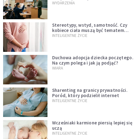
Jest jasne stanowisko
WYDARZENIA
Stereotypy, wstyd, samotność. Czy
kobiece ciała muszą być tematem
tabu?
INTELIGENTNE ŻYCIE
Duchowa adopcja dziecka poczętego.
Na czym polega i jak ją podjąć?
WIARA
Sharenting na granicy prywatności.
Poród, który podzielił internet
INTELIGENTNE ŻYCIE
Wcześniaki karmione piersią lepiej się
uczą
INTELIGENTNE ŻYCIE