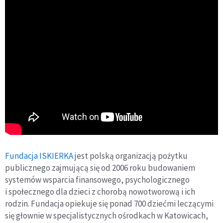
Fundacja ISKIERKA
jest polską organizacją pożytku
publicznego zajmującą się od 2006 roku budowaniem
systemów wsparcia finansowego, psychologicznego
i społecznego dla dzieci z chorobą nowotworową i ich
rodzin. Fundacja opiekuje się ponad 700 dziećmi leczącymi
się głownie w specjalistycznych ośrodkach w Katowicach,