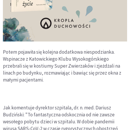
Potem pojawiła się kolejna dodatkowa niespodzianka.
Wspinacze z Katowickiego Klubu Wysokogórskiego
przebrali się w kostiumy Super Zwierzaków i zjeżdżali na
linach po budynku, rozmawiając i bawiąc się przez okna z
małymi pacjentami.
Jak komentuje dyrektor szpitala, dr. n. med. Dariusz
Budziński: "To fantastyczna odskocznia od nie zawsze
wesołego pobytu dzieci w szpitalu. W dobie pandemii
wirusa SARS-CoV-2 w czasie rygorystycznych obostrzeń