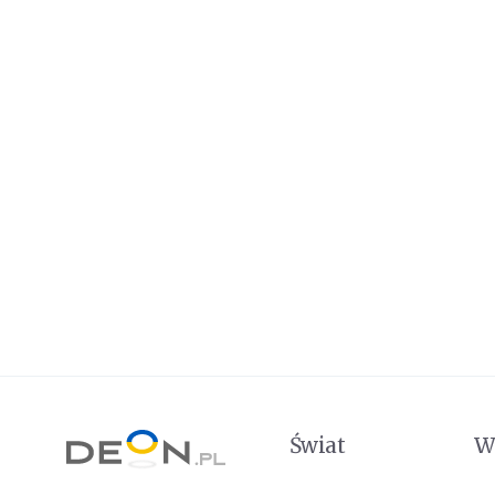
Świat
W