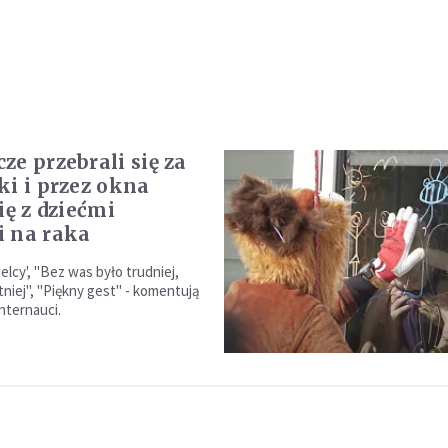
ze przebrali się za
ki i przez okna
ię z dziećmi
 na raka
elcy', "Bez was było trudniej,
tniej", "Piękny gest" - komentują
nternauci.