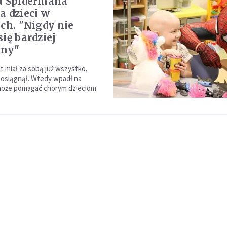
u Spidermana
a dzieci w
ach. "Nigdy nie
ię bardziej
nny"
t miał za sobą już wszystko,
 osiągnął. Wtedy wpadł na
może pomagać chorym dzieciom.