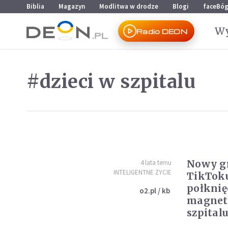
Przejdź do menu głównego
Przejdź do treści
Biblia
Magazyn
Modlitwa w drodze
Blogi
faceBó
Wy
Radio DEON
#dzieci w szpitalu
Nowy gr
4 lata temu
INTELIGENTNE ŻYCIE
TikToku
połknię
o2.pl / kb
magnety
szpital