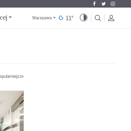
11
°
cej
Warszawa
opularniejsze