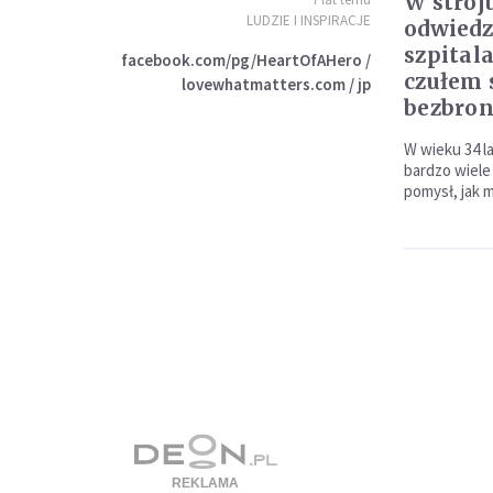
W stroj
LUDZIE I INSPIRACJE
odwiedz
szpital
facebook.com/pg/HeartOfAHero /
czułem s
lovewhatmatters.com / jp
bezbro
W wieku 34 la
bardzo wiele
pomysł, jak 