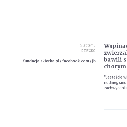
Wspinac
5 lat temu
DZIECKO
zwierza
bawili s
fundacjaiskierka.pl / facebook.com / jb
chorymi
"Jesteście wi
nudniej, smu
zachwyceni i