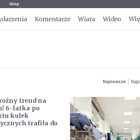
g
Sklep
Wię
darzenia
Komentarze
Wiara
Wideo
Najnowsze
Najp
oźny trend na
! 6-latka po
ciu kulek
cznych trafiła do
u