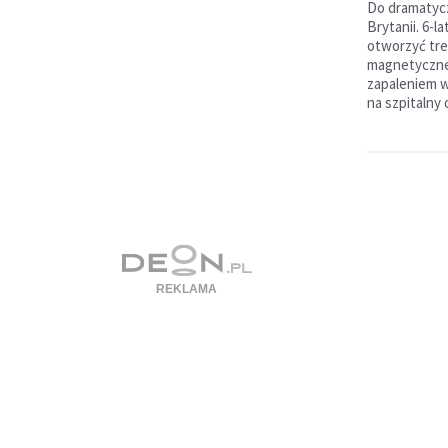
Do dramatycz
Brytanii. 6-l
otworzyć tre
magnetyczne 
zapaleniem w
na szpitalny