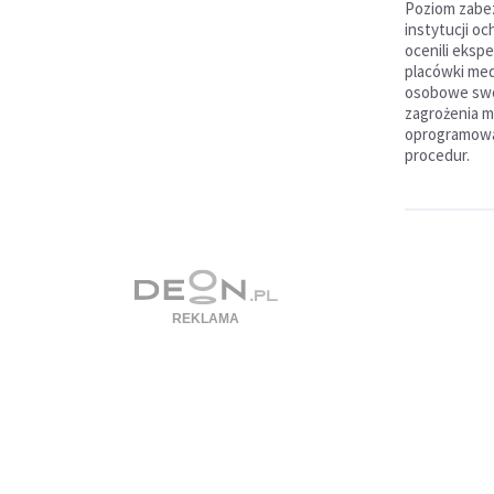
Poziom zabez
instytucji oc
ocenili ekspe
placówki med
osobowe swo
zagrożenia 
oprogramowan
procedur.