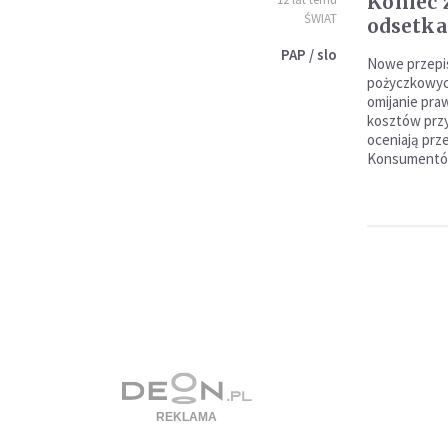
Koniec 
ŚWIAT
odsetka
PAP / slo
Nowe przepi
pożyczkowyc
omijanie pra
kosztów przy
oceniają prz
Konsumentó