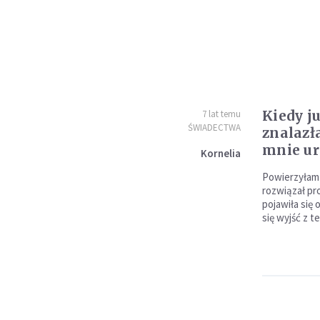
Kiedy ju
7 lat temu
ŚWIADECTWA
znalazł
mnie u
Kornelia
Powierzyłam
rozwiązał pr
pojawiła się 
się wyjść z t