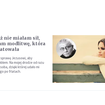
ż nie miałam sił,
am modlitwę, która
ratowała
 sprawę Jezusowi, aby
oblem. Na mojej drodze od razu
osoba, dzięki której udało mi
ego po 9 latach.