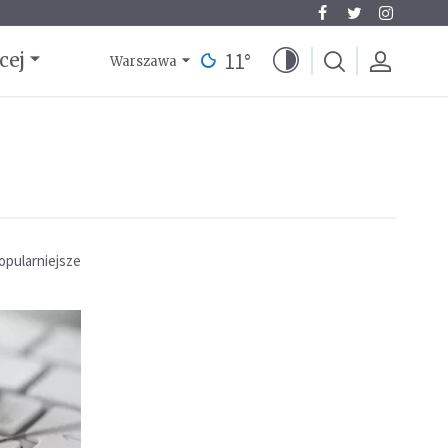
11
°
cej
Warszawa
opularniejsze