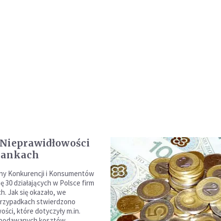
Nieprawidłowości
bankach
ny Konkurencji i Konsumentów
ę 30 działających w Polsce firm
. Jak się okazało, we
przypadkach stwierdzono
ości, które dotyczyły m.in.
e podawanych kosztów