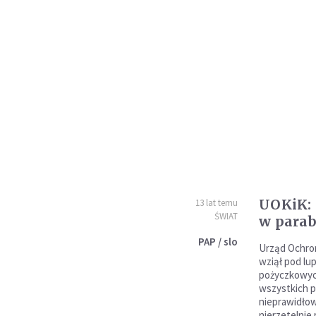
UOKiK: 
13 lat temu
ŚWIAT
w para
PAP / slo
Urząd Ochro
wziął pod lup
pożyczkowych
wszystkich 
nieprawidłow
nierzetelni