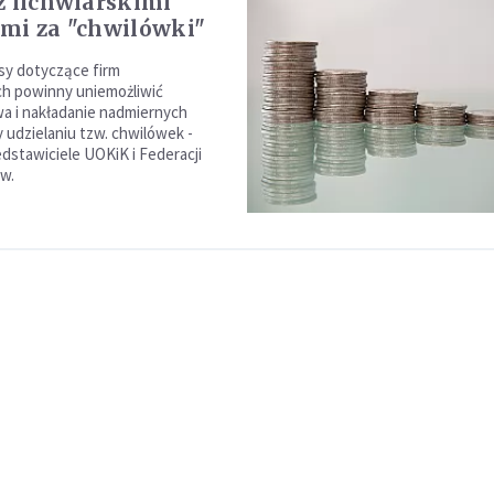
z lichwiarskimi
mi za "chwilówki"
sy dotyczące firm
h powinny uniemożliwić
wa i nakładanie nadmiernych
 udzielaniu tzw. chwilówek -
edstawiciele UOKiK i Federacji
w.