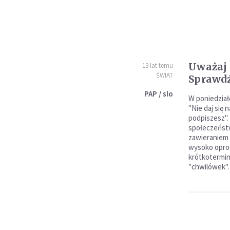
Uważaj 
13 lat temu
ŚWIAT
Sprawdź
PAP / slo
W poniedział
"Nie daj się 
podpiszesz".
społeczeństw
zawieraniem
wysoko opr
krótkotermi
"chwilówek".