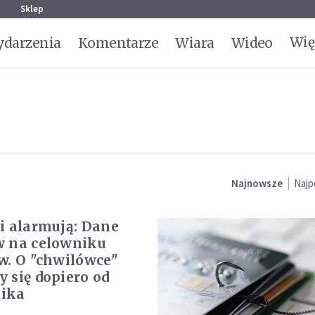
g
Sklep
Wię
darzenia
Komentarze
Wiara
Wideo
Najnowsze
Najp
i alarmują: Dane
w na celowniku
w. O "chwilówce"
 się dopiero od
ika