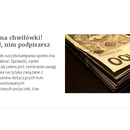
na chwilówki!
, nim podpiszesz
ek ruszyła kampania społeczna
nabrać. Sprawdź, zanim
 Jej celem jest zwrócenie uwagi
a na ryzyka związane z
 umów dotyczących m.in.
ocentowanych
nowych pożyczek, tzw.