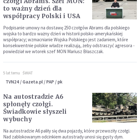
czołgi Abrams. Szef MON:
to ważny dzień dla
współpracy Polski i USA
Podpisanie umowy na dostawę 250 czołgów Abrams dla polskiego
wojska to bardzo ważny dzień w historii polsko-amerykańskiej
współpracy; wzmacnianie Wojska Polskiego jest zadaniem, które
konsekwentnie polskie władze realizują, żeby odstraszyć agresora -
powiedział we wtorek szef MON Mariusz Błaszczak.
5 lat temu
ŚWIAT
TVN24 / Gazeta.pl / PAP / pk
Na autostradzie A6
spłonęły czołgi.
Świadkowie słyszeli
wybuchy
Na autostradzie A6 paliły się dwa pojazdy, które przewoziły czołgi.
Nad zablokowanym odcinkiem autostrady unosi się gęsty dym.