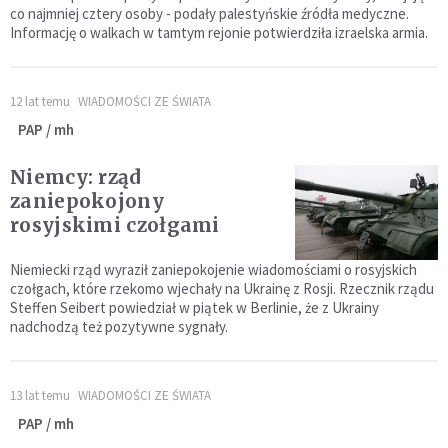
co najmniej cztery osoby - podały palestyńskie źródła medyczne.
Informację o walkach w tamtym rejonie potwierdziła izraelska armia.
12 lat temu
WIADOMOŚCI ZE ŚWIATA
PAP / mh
Niemcy: rząd
zaniepokojony
rosyjskimi czołgami
Niemiecki rząd wyraził zaniepokojenie wiadomościami o rosyjskich
czołgach, które rzekomo wjechały na Ukrainę z Rosji. Rzecznik rządu
Steffen Seibert powiedział w piątek w Berlinie, że z Ukrainy
nadchodzą też pozytywne sygnały.
13 lat temu
WIADOMOŚCI ZE ŚWIATA
PAP / mh