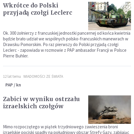
Wkrótce do Polski
przyjadą czołgi Leclerc
Ok. 300 żołnierzy z francuskiej jednostki pancernej od końca kwietnia
będzie brało udział we wspólnych polsko-francuskich manewrach w
Drawsku Pomorskim. Po raz pierwszy do Polski przyjadą czołgi
Leclerc - zapowiada w rozmowie z PAP ambasador Francji w Polsce
Pierre Buhler.
12 lat temu
WIADOMOŚCI ZE ŚWIATA
PAP / kn
Zabici w wyniku ostrzału
izraelskich czołgów
Mimo rozpoczętego w piątek trzydniowego zawieszenia broni
izraelskie pociski spadły na południowy obszar Strefy Gazy, zabijając