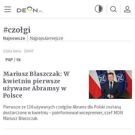
Przejdź do menu głównego
Przejdź do treści
#czołgi
Najnowsze
Najpopularniejsze
3 lata temu
ŚWIAT
PAP / tk
Mariusz Błaszczak: W
kwietniu pierwsze
używane Abramsy w
Polsce
Pierwsze ze 116 używanych czołgów Abrams dla Polski zostaną
dostarczone w kwietniu – poinformował wicepremier, szef MON
Mariusz Błaszczak.