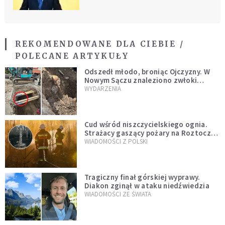
REKOMENDOWANE DLA CIEBIE /
POLECANE ARTYKUŁY
Odszedł młodo, broniąc Ojczyzny. W
Nowym Sączu znaleziono zwłoki
mężczyzny z czasów potopu
WYDARZENIA
szwedzkiego
Cud wśród niszczycielskiego ognia.
Strażacy gaszący pożary na Roztoczu
opublikowali niezwykłe zdjęcie
WIADOMOŚCI Z POLSKI
Tragiczny finał górskiej wyprawy.
Diakon zginął w ataku niedźwiedzia
WIADOMOŚCI ZE ŚWIATA