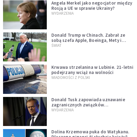
Angela Merkel jako negocjator między
Rosją a UE w sprawie Ukrainy?
WYDARZENIA
Donald Trump w Chinach. Zabrał ze
sobą szefa Apple, Boeinga, Mety i
Muska
ŚWIAT
Krwawa strzelanina w Lubinie. 21-letni
podejrzany wciąż na wolności
WIADOMOŚCI Z POLSKI
Donald Tusk zapowiada uznawanie
zagranicznych związków
jednopłciowych. "Państwo oblało ten
WYDARZENIA
test"
Dolina Krzemowa puka do Watykanu.
Dlaczego giganci AI słuchają księży?