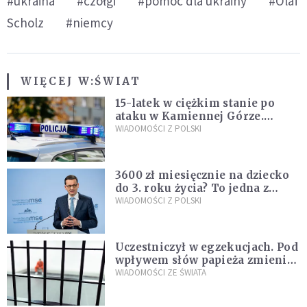
#ukraina
#czołgi
#pomoc dla ukrainy
#Olaf
Scholz
#niemcy
WIĘCEJ W:
ŚWIAT
15-latek w ciężkim stanie po
ataku w Kamiennej Górze.
Policja zatrzymała dwóch
WIADOMOŚCI Z POLSKI
nastolatków
3600 zł miesięcznie na dziecko
do 3. roku życia? To jedna z
propozycji programu "Rozwój
WIADOMOŚCI Z POLSKI
Plus"
Uczestniczył w egzekucjach. Pod
wpływem słów papieża zmienił
zdanie
WIADOMOŚCI ZE ŚWIATA