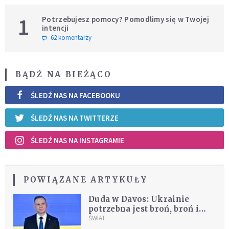
1
Potrzebujesz pomocy? Pomodlimy się w Twojej
intencji
62 komentarzy
BĄDŹ NA BIEŻĄCO
ŚLEDŹ NAS NA FACEBOOKU
ŚLEDŹ NAS NA TWITTERZE
ŚLEDŹ NAS NA INSTAGRAMIE
POWIĄZANE ARTYKUŁY
Duda w Davos: Ukrainie
potrzebna jest broń, broń i
jeszcze raz broń
ŚWIAT