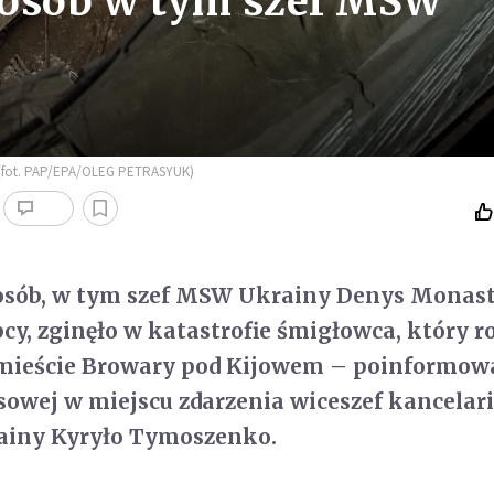
8 osób w tym szef MSW
SW (fot. PAP/EPA/OLEG PETRASYUK)
 osób, w tym szef MSW Ukrainy Denys Monast
cy, zginęło w katastrofie śmigłowca, który ro
 mieście Browary pod Kijowem – poinformow
sowej w miejscu zdarzenia wiceszef kancelari
ainy Kyryło Tymoszenko.