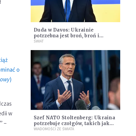
ł
Duda w Davos: Ukrainie
potrzebna jest broń, broń i
jeszcze raz broń
ŚWIAT
ciąż
ominać o
howy
)
dczas
edii w
Szef NATO Stoltenberg: Ukraina
” –
potrzebuje czołgów, takich jak
niemiecki Leopard 2
WIADOMOŚCI ZE ŚWIATA