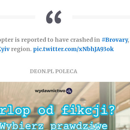
opter is reported to have crashed in
#Brovary
,
yiv
region.
pic.twitter.com/xNbhJA93ok
DEON.PL POLECA