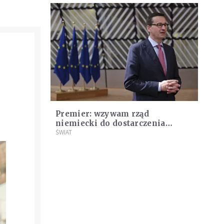
Premier: wzywam rząd
niemiecki do dostarczenia
wszystkich rodzajów uzbrojenia
ŚWIAT
na Ukrainę