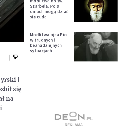
modlitwa do św.
Szarbela. Po 9
dniach mogą dziać
się cuda
Modlitwa ojca Pio
w trudnych i
beznadziejnych
sytuacjach
yrski i
zbił się
ał na
i