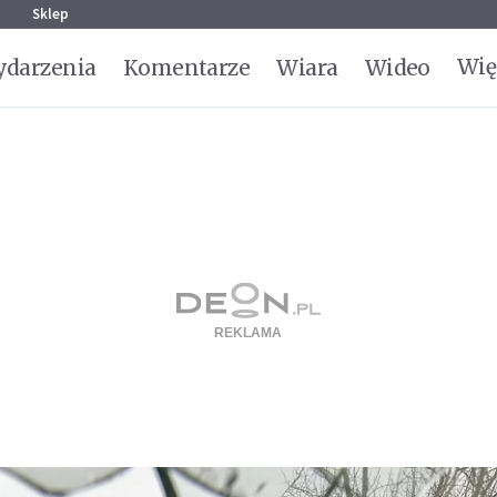
g
Sklep
Wię
darzenia
Komentarze
Wiara
Wideo