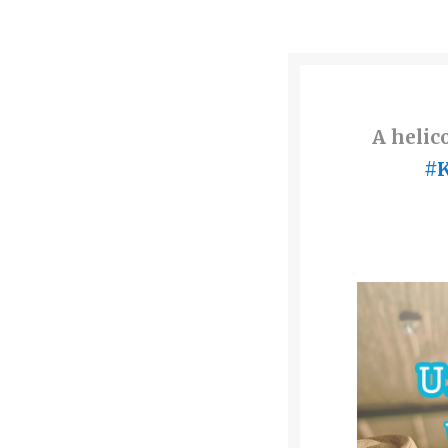
A helic
#K