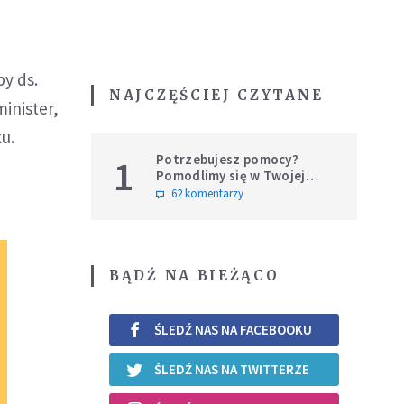
by ds.
NAJCZĘŚCIEJ CZYTANE
inister,
u.
Potrzebujesz pomocy?
1
Pomodlimy się w Twojej
intencji
62 komentarzy
BĄDŹ NA BIEŻĄCO
ŚLEDŹ NAS NA FACEBOOKU
ŚLEDŹ NAS NA TWITTERZE