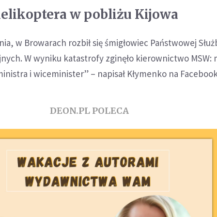
helikoptera w pobliżu Kijowa
znia, w Browarach rozbił się śmigłowiec Państwowej Służ
jnych. W wyniku katastrofy zginęło kierownictwo MSW: m
inistra i wiceminister” – napisał Kłymenko na Facebook
DEON.PL POLECA