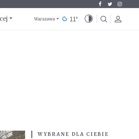
11
°
cej
Warszawa
WYBRANE DLA CIEBIE