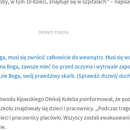
by, w tym 10 dzieci, znajduje się w szpitalach” – napisa
DEON.PL POLECA
ga, musi się zwrócić całkowicie do wewnątrz. Musi się w
a Boga, zawsze mieć Go przed oczyma i wytrwale zap
dzie Boga, swój prawdziwy skarb. (Sprawdź:
Rozwój duc
obwodu kijowskiego Ołeksij Kułeba poinformował, że po
zkolu znajdowały się dzieci i pracownicy. „Podczas trag
ieci i pracownicy placówki. Wszyscy zostali ewakuowani
ie.