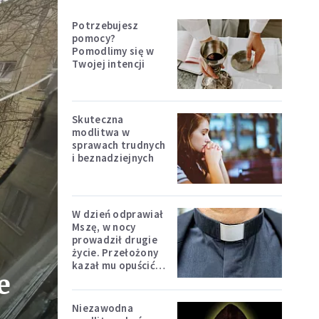
Potrzebujesz
pomocy?
Pomodlimy się w
Twojej intencji
Skuteczna
modlitwa w
sprawach trudnych
i beznadziejnych
W dzień odprawiał
Mszę, w nocy
prowadził drugie
życie. Przełożony
kazał mu opuścić
e
zakon
Niezawodna