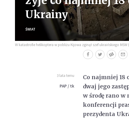
żyje co najmniej 1
Ukrainy
ŚWIAT
W katastrofie helikoptera w pobliżu Kijowa zginął szef ukraińskiego M
3 lata temu
Co najmniej 18
dwaj jego zastęp
PAP / tk
w środę rano w
konferencji pra
prezydenta Ukr