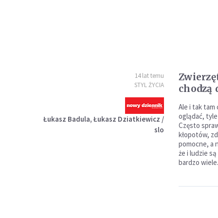
Zwierzę
14 lat temu
STYL ŻYCIA
chodzą 
Ale i tak tam
oglądać, tyle
Łukasz Badula, Łukasz Dziatkiewicz /
Często spra
slo
kłopotów, zda
pomocne, a na
że i ludzie s
bardzo wiele