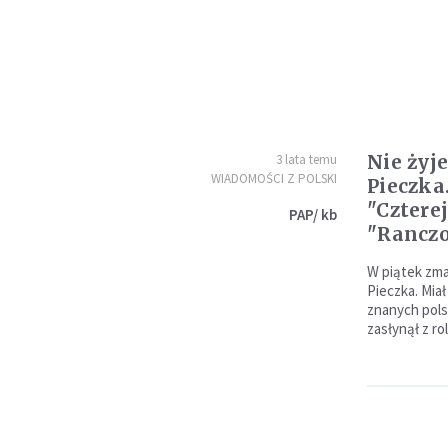
Nie żyj
3 lata temu
WIADOMOŚCI Z POLSKI
Pieczka
"Czterej
PAP/ kb
"Rancz
W piątek zma
Pieczka. Miał
znanych pols
zasłynął z ro