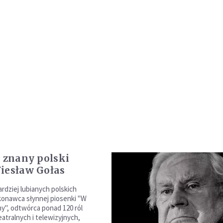
e znany polski
iesław Gołas
rdziej lubianych polskich
onawca słynnej piosenki "W
my", odtwórca ponad 120 ról
atralnych i telewizyjnych,