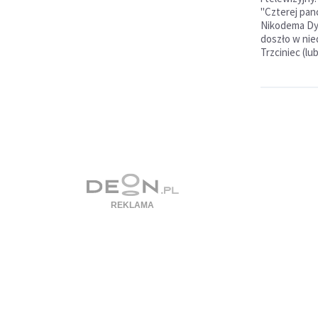
"Czterej panc
Nikodema Dy
doszło w nie
Trzciniec (lub