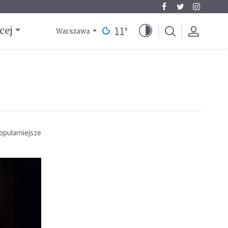
11
°
cej
Warszawa
opularniejsze