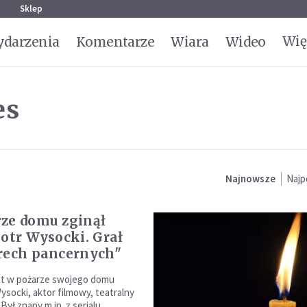
g
Sklep
Wię
darzenia
Komentarze
Wiara
Wideo
es
Najnowsze
Najp
ze domu zginął
iotr Wysocki. Grał
rech pancernych"
at w pożarze swojego domu
ysocki, aktor filmowy, teatralny
 Był znany m.in. z serialu