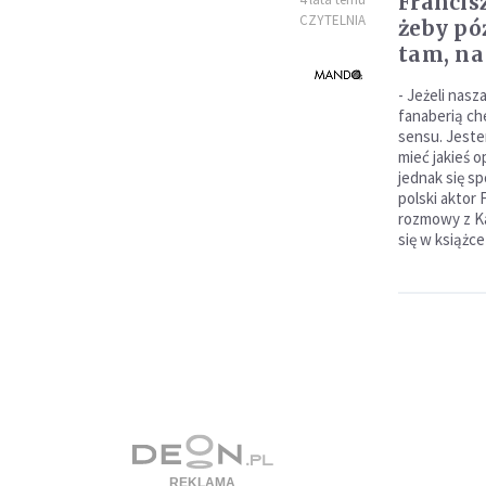
Francis
CZYTELNIA
żeby póź
tam, na
- Jeżeli nasz
fanaberią chem
sensu. Jeste
mieć jakieś o
jednak się s
polski aktor 
rozmowy z Ka
się w książce