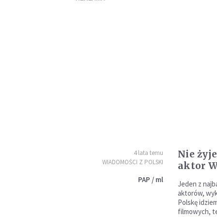
Nie żyj
4 lata temu
WIADOMOŚCI Z POLSKI
aktor W
PAP / ml
Jeden z najba
aktorów, wyk
Polskę idzie
filmowych, te