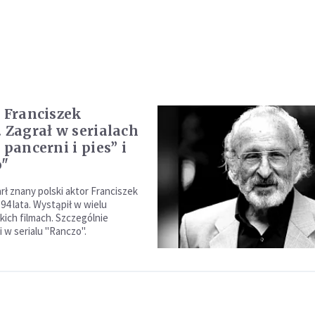
e Franciszek
. Zagrał w serialach
 pancerni i pies” i
o"
rł znany polski aktor Franciszek
 94 lata. Wystąpił w wielu
kich filmach. Szczególnie
li w serialu "Ranczo".