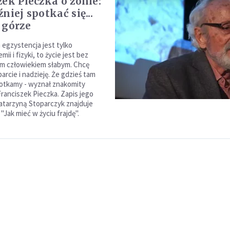
zek Pieczka o żonie:
niej spotkać się...
 górze
a egzystencja jest tylko
ii i fizyki, to życie jest bez
m człowiekiem słabym. Chcę
parcie i nadzieję. Że gdzieś tam
potkamy - wyznał znakomity
Franciszek Pieczka. Zapis jego
tarzyną Stoparczyk znajduje
 "Jak mieć w życiu frajdę".