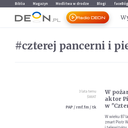
Przejdź do menu głównego
Przejdź do treści
Biblia
Magazyn
Modlitwa w drodze
Blogi
faceBó
Wy
Radio DEON
#czterej pancerni i pi
W pożar
3 lata temu
ŚWIAT
aktor P
w "Czte
PAP / rmf.fm / tk
W wieku 87 l
zmarł Piotr W
i telewizyjny.