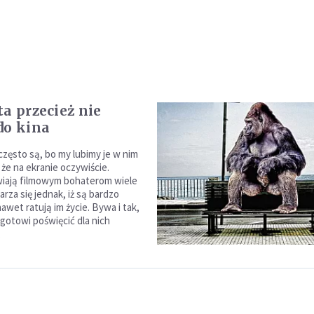
ta przecież nie
do kina
 często są, bo my lubimy je w nim
 że na ekranie oczywiście.
wiają filmowym bohaterom wiele
rza się jednak, iż są bardzo
wet ratują im życie. Bywa i tak,
ą gotowi poświęcić dla nich
.