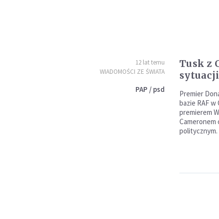
Tusk z
12 lat temu
WIADOMOŚCI ZE ŚWIATA
sytuacj
PAP / psd
Premier Dona
bazie RAF w 
premierem Wi
Cameronem o 
politycznym.