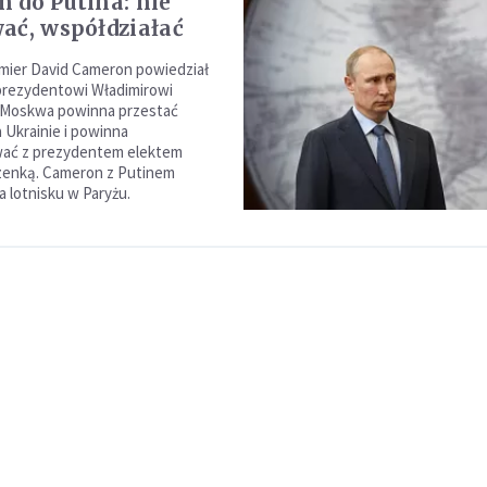
 do Putina: nie
ać, współdziałać
emier David Cameron powiedział
prezydentowi Władimirowi
e Moskwa powinna przestać
 Ukrainie i powinna
ać z prezydentem elektem
zenką. Cameron z Putinem
na lotnisku w Paryżu.