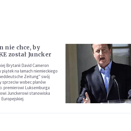
 nie chce, by
KE został Juncker
kiej Brytanii David Cameron
w piątek na łamach niemieckiego
Sueddeutsche Zeitung" swój
 sprzeciw wobec planów
 b. premierowi Luksemburga
'owi Junckerowi stanowiska
 Europejskiej.