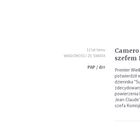
Cameron
12 lat temu
WIADOMOŚCI ZE ŚWIATA
szefem 
PAP / drr
Premier Wiel
potwierdził 
dziennika "
zdecydowany
powierzenia
Jean-Claude
szefa Komisji