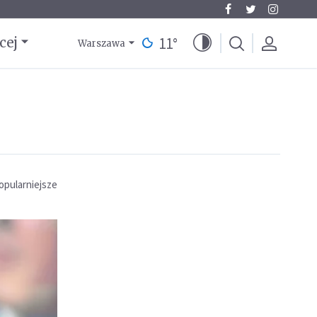
11
°
cej
Warszawa
opularniejsze