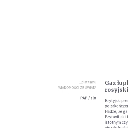
Gaz łu
12 lat temu
WIADOMOŚCI ZE ŚWIATA
rosyjsk
PAP / slo
Brytyjski pr
po zakończe
Hadze, że ga
Brytanii jak 
istotnym czy
niezależnośc