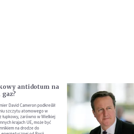
pkowy antidotum na
i gaz?
emier David Cameron podkreślił
niu szczytu atomowego w
z łupkowy, zarówno w Wielkiej
i innych krajach UE, może być
nnikiem na drodze do
i energetycznej od Rosji.