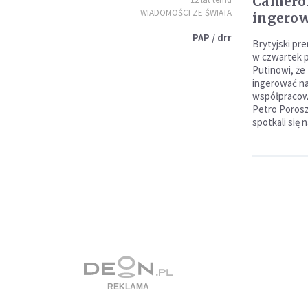
Cameron
WIADOMOŚCI ZE ŚWIATA
ingerow
PAP / drr
Brytyjski pr
w czwartek 
Putinowi, ż
ingerować na
współpracow
Petro Poros
spotkali się 