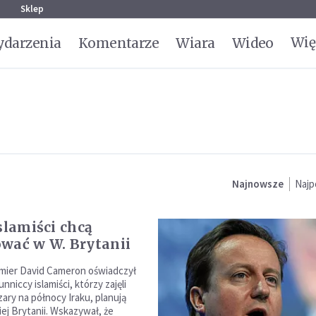
g
Sklep
Wię
darzenia
Komentarze
Wiara
Wideo
Najnowsze
Najp
slamiści chcą
wać w W. Brytanii
emier David Cameron oświadczył
nniccy islamiści, którzy zajęli
ary na północy Iraku, planują
iej Brytanii. Wskazywał, że