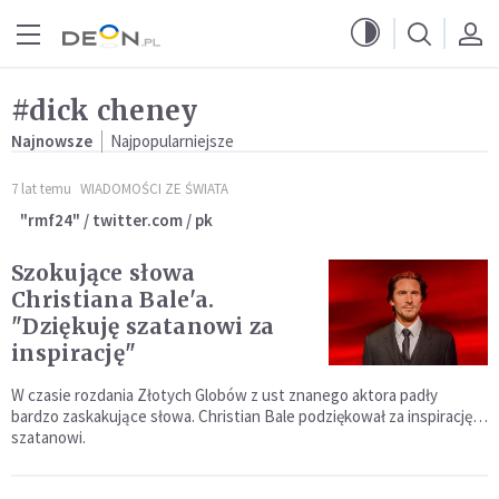
Przejdź do menu głównego
Przejdź do treści
#dick cheney
Najnowsze
Najpopularniejsze
7 lat temu
WIADOMOŚCI ZE ŚWIATA
"rmf24" / twitter.com / pk
Szokujące słowa
Christiana Bale'a.
"Dziękuję szatanowi za
inspirację"
W czasie rozdania Złotych Globów z ust znanego aktora padły
bardzo zaskakujące słowa. Christian Bale podziękował za inspirację…
szatanowi.