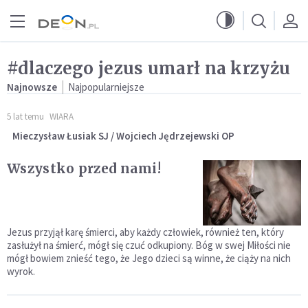
Przejdź do menu głównego
Przejdź do treści
#dlaczego jezus umarł na krzyżu
Najnowsze
Najpopularniejsze
5 lat temu
WIARA
Mieczysław Łusiak SJ / Wojciech Jędrzejewski OP
Wszystko przed nami!
Jezus przyjął karę śmierci, aby każdy człowiek, również ten, który
zasłużył na śmierć, mógł się czuć odkupiony. Bóg w swej Miłości nie
mógł bowiem znieść tego, że Jego dzieci są winne, że ciąży na nich
wyrok.