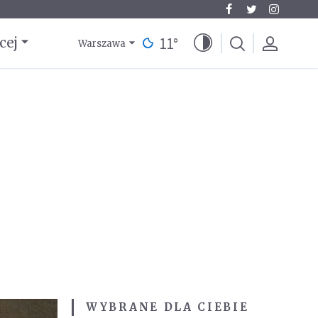
11
°
cej
Warszawa
WYBRANE DLA CIEBIE