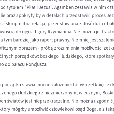
od tytułem "Piłat i Jezus". Agamben zestawia w nim czt
ie oraz apokryfy by w detalach przedstawić proces Jez
ść skrupulatna relacja, przedstawiona z dość dużą dbał
iwością do ujęcia figury Rzymianina. Nie można jej trakt
 a tym bardziej jako raport prawny. Niemniej jest szaleni
zoficznym obrazem - próbą zrozumienia możliwości zetkn
żnych porządków: boskiego i ludzkiego, które spotkały
 do pałacu Poncjusza.
oczątku stawia mocne założenie: to było zetknięcie 
czonego i ludzkiego z niezmierzonym, wiecznym, Boski
óch światów jest nieprzekraczalne. Nie można uzgodnić
tóry mógłby umożliwić człowiekowi osąd Boga, a z taką