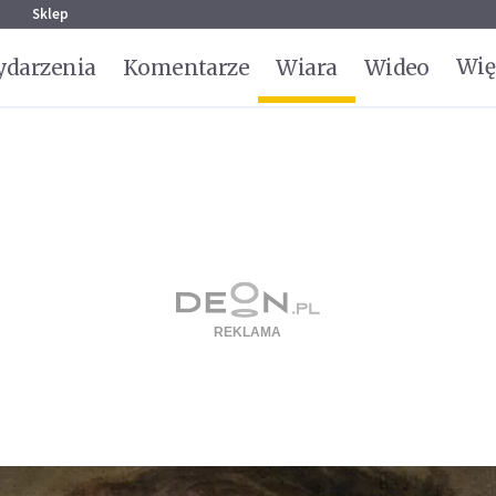
g
Sklep
Wię
darzenia
Komentarze
Wiara
Wideo