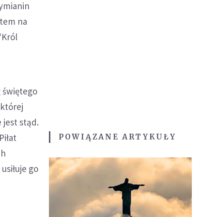
zymianin
atem na
“Król
g świętego
której
 jest stąd.
Piłat
POWIĄZANE ARTYKUŁY
ch
usiłuje go