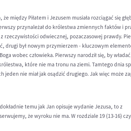
 że między Piłatem i Jezusem musiała rozciągać się głę
erwszy przynależał do królestwa zmiennych faktów i pr
ł z rzeczywistości odwiecznej, pozaczasowej prawdy. Pi
ść, drugi był nowym przymierzem - kluczowym elemen
oga wobec człowieka. Pierwszy narodził się, by władać,
 królestwa, które nie ma tronu na ziemi. Tamtego dnia sp
ch jeden nie miał jak osądzić drugiego. Jak więc może z
ę dokładnie temu jak Jan opisuje wydanie Jezusa, to z
erwujemy, że wyroku nie ma. W rozdziale 19 (13-16) cz