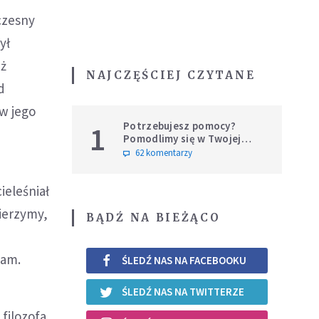
czesny
ył
eż
NAJCZĘŚCIEJ CZYTANE
d
w jego
Potrzebujesz pomocy?
1
Pomodlimy się w Twojej
intencji
62 komentarzy
ieleśniał
ierzymy,
BĄDŹ NA BIEŻĄCO
Jam.
ŚLEDŹ NAS NA FACEBOOKU
ŚLEDŹ NAS NA TWITTERZE
filozofa