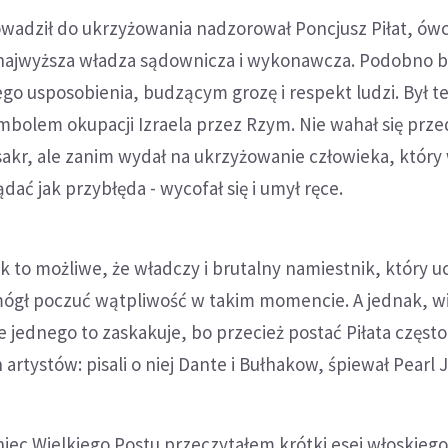
owadził do ukrzyżowania nadzorował Poncjusz Piłat, ów
i najwyższa władza sądownicza i wykonawcza. Podobno b
o usposobienia, budzącym grozę i respekt ludzi. Był t
olem okupacji Izraela przez Rzym. Nie wahał się prze
r, ale zanim wydał na ukrzyżowanie człowieka, który 
ać jak przybłęda - wycofał się i umył ręce.
ak to możliwe, że władczy i brutalny namiestnik, który uc
ógł poczuć wątpliwość w takim momencie. A jednak, w
e jednego to zaskakuje, bo przecież postać Piłata często
 artystów: pisali o niej Dante i Bułhakow, śpiewał Pearl 
ec Wielkiego Postu przeczytałem krótki esej włoskiego 