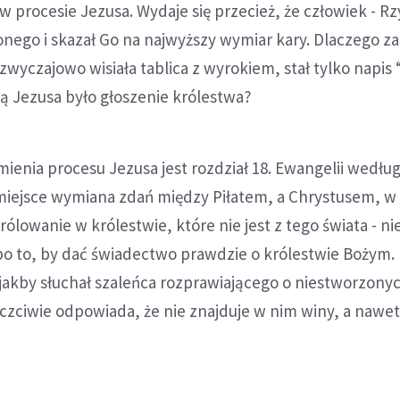
 procesie Jezusa. Wydaje się przecież, że człowiek - R
elonego i skazał Go na najwyższy wymiar kary. Dlaczego z
zwyczajowo wisiała tablica z wyrokiem, stał tylko napis 
ą Jezusa było głoszenie królestwa?
ienia procesu Jezusa jest rozdział 18. Ewangelii wedłu
miejsce wymiana zdań między Piłatem, a Chrystusem, w 
ólowanie w królestwie, które nie jest z tego świata - nie
po to, by dać świadectwo prawdzie o królestwie Bożym. 
, jakby słuchał szaleńca rozprawiającego o niestworzony
czciwie odpowiada, że nie znajduje w nim winy, a nawet 