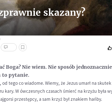
ezprawnie skazany?
)
ać Boga? Nie wiem. Nie sposób jednoznaczni
 to pytanie.
, od tego co wiadome. Wiemy, że Jezus umarł na skutek
u kary. W ówczesnych czasach śmierć na krzyżu była w
ajgorsi przestępcy, a sam krzyż był znakiem hańby.