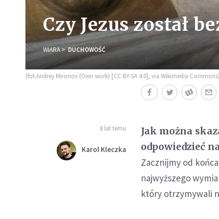
Czy Jezus został b
WIARA
DUCHOWOŚĆ
(fot.Andrey Mironov (Own work) [CC BY-SA 4.0], via Wikimedia Commons
8 lat temu
Jak można skaz
odpowiedzieć na
Karol Kleczka
Zacznijmy od końca
najwyższego wymiar
który otrzymywali n