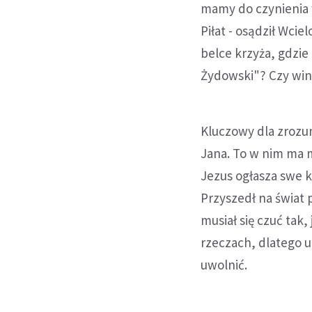
mamy do czynienia w
Piłat - osądził Wci
belce krzyża, gdzie 
Żydowski"? Czy win
Kluczowy dla zrozum
Jana. To w nim ma 
Jezus ogłasza swe kr
Przyszedł na świat 
musiał się czuć tak
rzeczach, dlatego u
uwolnić.