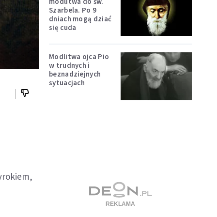
modlitwa do św.
Szarbela. Po 9
dniach mogą dziać
się cuda
Modlitwa ojca Pio
w trudnych i
beznadziejnych
sytuacjach
e
yrokiem,