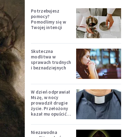
Potrzebujesz
pomocy?
Pomodlimy się w
Twojej intencji
Skuteczna
modlitwa w
sprawach trudnych
i beznadziejnych
W dzień odprawiał
Mszę, w nocy
prowadził drugie
życie. Przełożony
kazał mu opuścić
zakon
Niezawodna