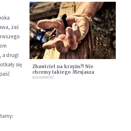
boka
awa, zaś
erwszego
tem
 a drugi
otkały się
Zbawiciel na krzyżu?! Nie
chcemy takiego Mesjasza
apaść
DUCHOWOŚĆ
ytamy: