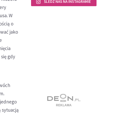
ŚLEDŹ NAS NA INSTAGRAMIE
ery
usa. W
ością o
ować jako
e
ięcia
 się gdy
dwóch
m.
 jednego
 sytuacją