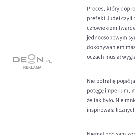
Proces, który dopr
prefekt Judei czyl
człowiekiem twardeg
jednoosobowym symb
dokonywaniem masak
oczach musiał wygląd
Nie potrafię pojąć j
potęgę imperium, m
że tak było. Nie mni
inspirowała licznych
Niemal pod sam koni