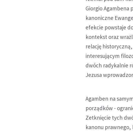
Giorgio Agambena p
kanoniczne Ewangel
efekcie powstaje do
kontekst oraz wrażl
relację historyczną,
interesującym filo
dwóch radykalnie ró
Jezusa wprowadzono
Agamben na samym p
porządków - ograni
Zetknięcie tych dw
kanonu prawnego, k