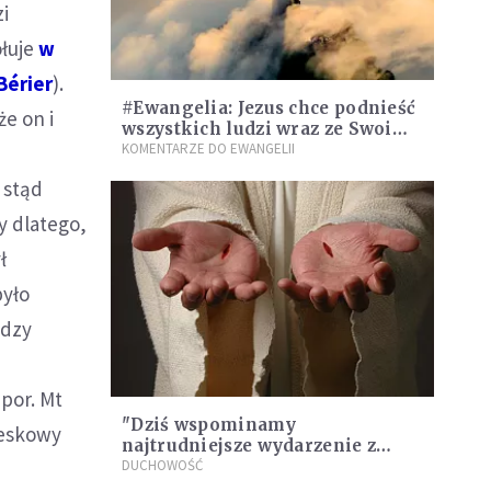
zi
ołuje
w
Bérier
).
#Ewangelia: Jezus chce podnieść
e on i
wszystkich ludzi wraz ze Swoim
Zmartwychwstaniem
KOMENTARZE DO EWANGELII
 stąd
 dlatego,
ł
było
adzy
por. Mt
"Dziś wspominamy
teskowy
najtrudniejsze wydarzenie z
życia Chrystusa i nie chodzi o
DUCHOWOŚĆ
drogę krzyżową"