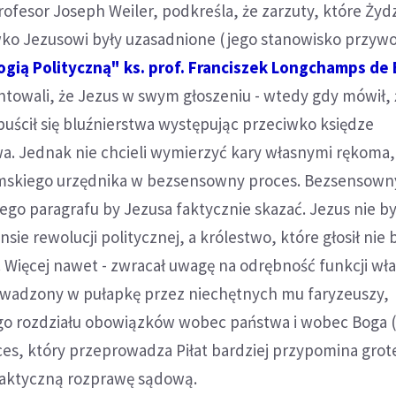
ofesor Joseph Weiler, podkreśla, że zarzuty, które Żyd
wko Jezusowi były uzasadnione (jego stanowisko przyw
gią Polityczną" ks. prof. Franciszek Longchamps de 
towali, że Jezus w swym głoszeniu - wtedy gdy mówił, ż
opuścił się bluźnierstwa występując przeciwko księdze
. Jednak nie chcieli wymierzyć kary własnymi rękoma,
skiego urzędnika w bezsensowny proces. Bezsensowny
kiego paragrafu by Jezusa faktycznie skazać. Jezus nie by
e rewolucji politycznej, a królestwo, które głosił nie 
 Więcej nawet - zwracał uwagę na odrębność funkcji wł
owadzony w pułapkę przez niechętnych mu faryzeuszy,
o rozdziału obowiązków wobec państwa i wobec Boga (
oces, który przeprowadza Piłat bardziej przypomina gro
 faktyczną rozprawę sądową.