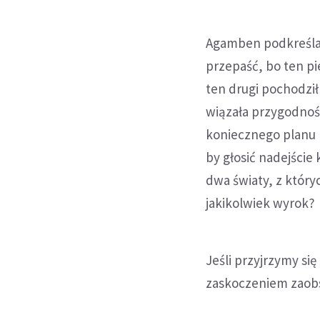
Agamben podkreśla,
przepaść, bo ten pi
ten drugi pochodzi
wiązała przygodno
koniecznego planu B
by głosić nadejście
dwa światy, z który
jakikolwiek wyrok?
Jeśli przyjrzymy si
zaskoczeniem zaobs