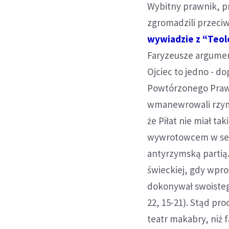
Wybitny prawnik, pr
zgromadzili przeci
wywiadzie z “Teolo
Faryzeusze argumen
Ojciec to jedno - d
Powtórzonego Prawa
wmanewrowali rzym
że Piłat nie miał ta
wywrotowcem w sensi
antyrzymską partią.
świeckiej, gdy wpr
dokonywał swoisteg
22, 15-21). Stąd pr
teatr makabry, niż