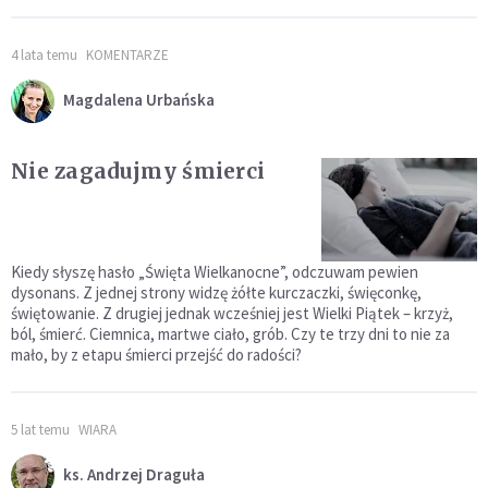
4 lata temu
KOMENTARZE
Magdalena Urbańska
Nie zagadujmy śmierci
Kiedy słyszę hasło „Święta Wielkanocne”, odczuwam pewien
dysonans. Z jednej strony widzę żółte kurczaczki, święconkę,
świętowanie. Z drugiej jednak wcześniej jest Wielki Piątek – krzyż,
ból, śmierć. Ciemnica, martwe ciało, grób. Czy te trzy dni to nie za
mało, by z etapu śmierci przejść do radości?
5 lat temu
WIARA
ks. Andrzej Draguła