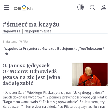
Przejdź do menu głównego
Przejdź do treści
#śmierć na krzyżu
Najnowsze
Najpopularniejsze
3 lata temu
WIARA
Wspólnota Przymierza Gwiazda Betlejemska / YouTube.com /
tk
O. Janusz Jędryszek
OFMConv: Odpowiedź
Jezusa na zło jest jedna:
dać się zabić
- Dziś ten Dzień Wielkiego Piątku pyta się nas: "Jaką drogą idziesz?
Jakich dokonasz wyborów?". Z pomocą przychodzi propozycja Piłata:
"Kogo mam wam uwolnić? Za kim się opowiadacie? Za Jezusem, czy
Barabaszem?". Ten wybór na dziedzińcu Piłata dotyczy nas. Ilu z nas