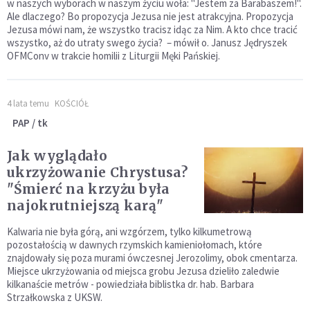
w naszych wyborach w naszym życiu woła: "Jestem za Barabaszem!".
Ale dlaczego? Bo propozycja Jezusa nie jest atrakcyjna. Propozycja
Jezusa mówi nam, że wszystko tracisz idąc za Nim. A kto chce tracić
wszystko, aż do utraty swego życia? – mówił o. Janusz Jędryszek
OFMConv w trakcie homilii z Liturgii Męki Pańskiej.
4 lata temu
KOŚCIÓŁ
PAP / tk
Jak wyglądało
ukrzyżowanie Chrystusa?
"Śmierć na krzyżu była
najokrutniejszą karą"
Kalwaria nie była górą, ani wzgórzem, tylko kilkumetrową
pozostałością w dawnych rzymskich kamieniołomach, które
znajdowały się poza murami ówczesnej Jerozolimy, obok cmentarza.
Miejsce ukrzyżowania od miejsca grobu Jezusa dzieliło zaledwie
kilkanaście metrów - powiedziała biblistka dr. hab. Barbara
Strzałkowska z UKSW.