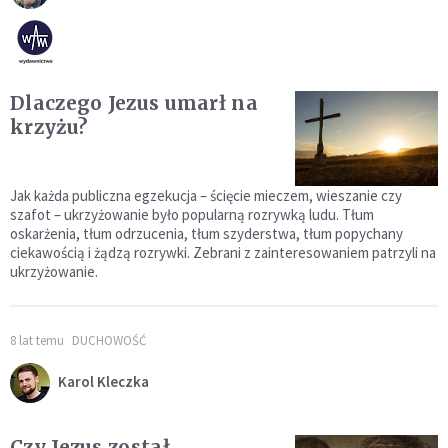
Dlaczego Jezus umarł na
krzyżu?
Jak każda publiczna egzekucja – ścięcie mieczem, wieszanie czy
szafot – ukrzyżowanie było popularną rozrywką ludu. Tłum
oskarżenia, tłum odrzucenia, tłum szyderstwa, tłum popychany
ciekawością i żądzą rozrywki. Zebrani z zainteresowaniem patrzyli na
ukrzyżowanie.
8 lat temu
DUCHOWOŚĆ
Karol Kleczka
Czy Jezus został