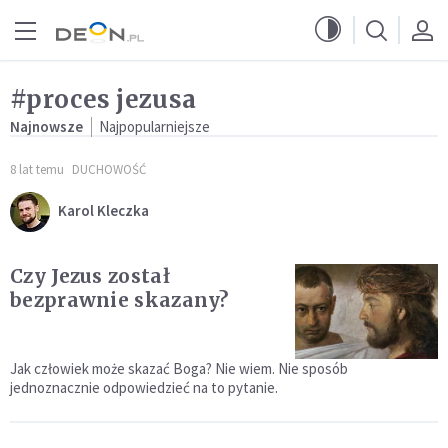
Przejdź do menu głównego
Przejdź do treści
#proces jezusa
Najnowsze
Najpopularniejsze
8 lat temu
DUCHOWOŚĆ
Karol Kleczka
Czy Jezus został
bezprawnie skazany?
Jak człowiek może skazać Boga? Nie wiem. Nie sposób
jednoznacznie odpowiedzieć na to pytanie.