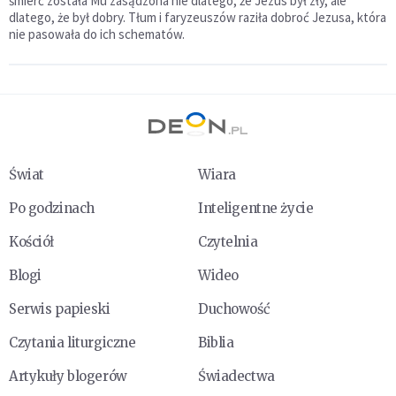
śmierć została Mu zasądzona nie dlatego, że Jezus był zły, ale
dlatego, że był dobry. Tłum i faryzeuszów raziła dobroć Jezusa, która
nie pasowała do ich schematów.
Świat
Wiara
Po godzinach
Inteligentne życie
Kościół
Czytelnia
Blogi
Wideo
Serwis papieski
Duchowość
Czytania liturgiczne
Biblia
Artykuły blogerów
Świadectwa