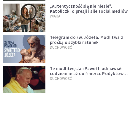
„Autentyczność się nie niesie”.
Katoliczki o presji i sile social mediów
WIARA
Telegram do św. Józefa. Modlitwa z
prośbą o szybki ratunek
DUCHOWOŚĆ
Tę modlitwę Jan Paweł II odmawiał
codziennie aż do śmierci. Podyktował
mu ją ojciec
DUCHOWOŚĆ
Modlitwa do Matki Bożej od spraw
niemożliwych. Odmawiaj ją, gdy
wszystko idzie źle
DUCHOWOŚĆ
Do wielkiego światła idzie się przez