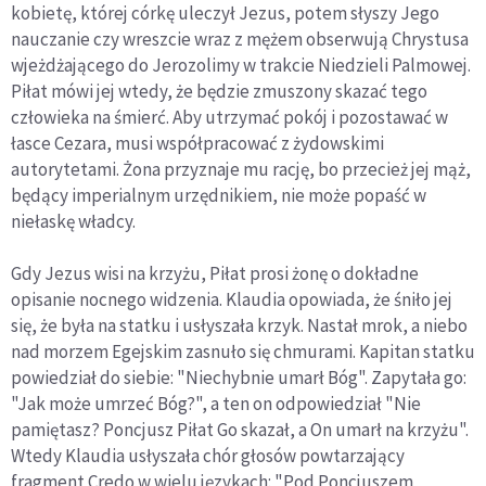
kobietę, której córkę uleczył Jezus, potem słyszy Jego
nauczanie czy wreszcie wraz z mężem obserwują Chrystusa
wjeżdżającego do Jerozolimy w trakcie Niedzieli Palmowej.
Piłat mówi jej wtedy, że będzie zmuszony skazać tego
człowieka na śmierć. Aby utrzymać pokój i pozostawać w
łasce Cezara, musi współpracować z żydowskimi
autorytetami. Żona przyznaje mu rację, bo przecież jej mąż,
będący imperialnym urzędnikiem, nie może popaść w
niełaskę władcy.
Gdy Jezus wisi na krzyżu, Piłat prosi żonę o dokładne
opisanie nocnego widzenia. Klaudia opowiada, że śniło jej
się, że była na statku i usłyszała krzyk. Nastał mrok, a niebo
nad morzem Egejskim zasnuło się chmurami. Kapitan statku
powiedział do siebie: "Niechybnie umarł Bóg". Zapytała go:
"Jak może umrzeć Bóg?", a ten on odpowiedział "Nie
pamiętasz? Poncjusz Piłat Go skazał, a On umarł na krzyżu".
Wtedy Klaudia usłyszała chór głosów powtarzający
fragment Credo w wielu językach: "Pod Poncjuszem