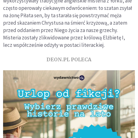
wykorzystywały tradycyjne angielskie misteria z Yorku, ale
często operowały ciekawym odwróceniem: to szatan zsyłał
na żonę Piłata sen, by ta starała się powstrzymać męża
przed skazaniem Chrystusa na śmierć krzyżową, a zatem
przed oddaniem przez Niego życia za nasze grzechy.
Misteria zostały zlikwidowane przez królową Elżbietę I,
lecz współcześnie odżyły w postaci literackiej.
DEON.PL POLECA