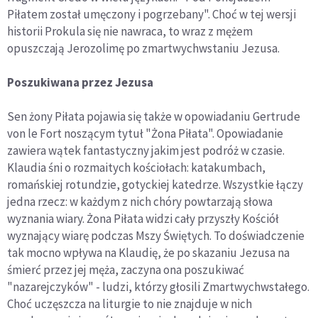
Piłatem został umęczony i pogrzebany". Choć w tej wersji
historii Prokula się nie nawraca, to wraz z mężem
opuszczają Jerozolimę po zmartwychwstaniu Jezusa.
Poszukiwana przez Jezusa
Sen żony Piłata pojawia się także w opowiadaniu Gertrude
von le Fort noszącym tytuł "Żona Piłata". Opowiadanie
zawiera wątek fantastyczny jakim jest podróż w czasie.
Klaudia śni o rozmaitych kościołach: katakumbach,
romańskiej rotundzie, gotyckiej katedrze. Wszystkie łączy
jedna rzecz: w każdym z nich chóry powtarzają słowa
wyznania wiary. Żona Piłata widzi cały przyszły Kościół
wyznający wiarę podczas Mszy Świętych. To doświadczenie
tak mocno wpływa na Klaudię, że po skazaniu Jezusa na
śmierć przez jej męża, zaczyna ona poszukiwać
"nazarejczyków" - ludzi, którzy głosili Zmartwychwstałego.
Choć uczęszcza na liturgie to nie znajduje w nich