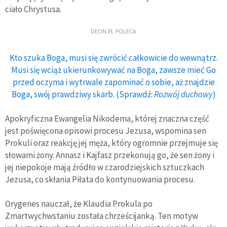
ciało Chrystusa.
DEON.PL POLECA
Kto szuka Boga, musi się zwrócić całkowicie do wewnątrz.
Musi się wciąż ukierunkowywać na Boga, zawsze mieć Go
przed oczyma i wytrwale zapominać o sobie, aż znajdzie
Boga, swój prawdziwy skarb. (Sprawdź:
Rozwój duchowy
)
Apokryficzna Ewangelia Nikodema, której znaczna część
jest poświęcona opisowi procesu Jezusa, wspomina sen
Prokuli oraz reakcję jej męża, który ogromnie przejmuje się
słowami żony. Annasz i Kajfasz przekonują go, że sen żony i
jej niepokoje mają źródło w czarodziejskich sztuczkach
Jezusa, co skłania Piłata do kontynuowania procesu.
Orygenes nauczał, że Klaudia Prokula po
Zmartwychwstaniu została chrześcijanką. Ten motyw