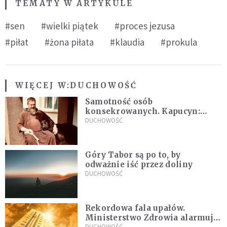
TEMATY W ARTYKULE
#sen
#wielki piątek
#proces jezusa
#piłat
#żona piłata
#klaudia
#prokula
WIĘCEJ W:
DUCHOWOŚĆ
Samotność osób
konsekrowanych. Kapucyn:
Życie w pojedynkę rzadko jest
DUCHOWOŚĆ
sielanką
Góry Tabor są po to, by
odważnie iść przez doliny
DUCHOWOŚĆ
Rekordowa fala upałów.
Ministerstwo Zdrowia alarmuje
DUCHOWOŚĆ