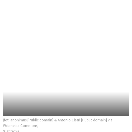
(fot. anonimus [Public domain] & Antonio Ciseri [Public domain] via
Wikimedia Commons)
9 lat temu