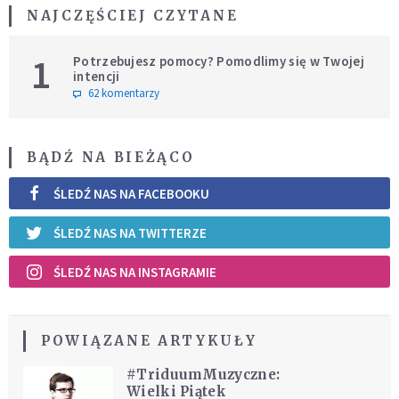
NAJCZĘŚCIEJ CZYTANE
1
Potrzebujesz pomocy? Pomodlimy się w Twojej
intencji
62 komentarzy
BĄDŹ NA BIEŻĄCO
ŚLEDŹ NAS NA FACEBOOKU
ŚLEDŹ NAS NA TWITTERZE
ŚLEDŹ NAS NA INSTAGRAMIE
POWIĄZANE ARTYKUŁY
#TriduumMuzyczne:
Wielki Piątek