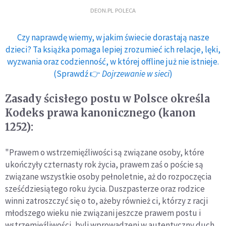
DEON.PL POLECA
Czy naprawdę wiemy, w jakim świecie dorastają nasze
dzieci? Ta książka pomaga lepiej zrozumieć ich relacje, lęki,
wyzwania oraz codzienność, w której offline już nie istnieje.
(Sprawdź 👉
Dojrzewanie w sieci
)
Zasady ścisłego postu w Polsce określa
Kodeks prawa kanonicznego (kanon
1252):
"Prawem o wstrzemięźliwości są związane osoby, które
ukończyły czternasty rok życia, prawem zaś o poście są
związane wszystkie osoby pełnoletnie, aż do rozpoczęcia
sześćdziesiątego roku życia. Duszpasterze oraz rodzice
winni zatroszczyć się o to, ażeby również ci, którzy z racji
młodszego wieku nie związani jeszcze prawem postu i
wstrzemięźliwości, byli wprowadzeni w autentyczny duch