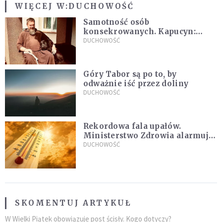
WIĘCEJ W:
DUCHOWOŚĆ
Samotność osób
konsekrowanych. Kapucyn:
Życie w pojedynkę rzadko jest
DUCHOWOŚĆ
sielanką
Góry Tabor są po to, by
odważnie iść przez doliny
DUCHOWOŚĆ
Rekordowa fala upałów.
Ministerstwo Zdrowia alarmuje
po doświadczeniach z czerwca
DUCHOWOŚĆ
SKOMENTUJ ARTYKUŁ
W Wielki Piątek obowiązuje post ścisły. Kogo dotyczy?