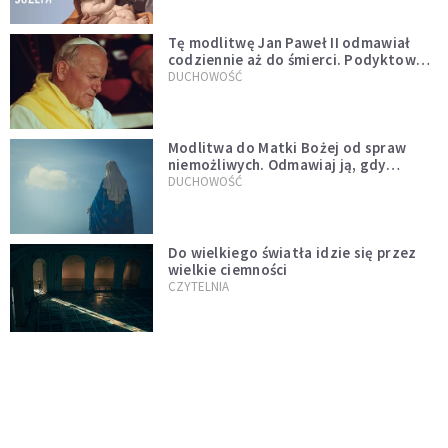
Tę modlitwę Jan Paweł II odmawiał
codziennie aż do śmierci. Podyktował
mu ją ojciec
DUCHOWOŚĆ
Modlitwa do Matki Bożej od spraw
niemożliwych. Odmawiaj ją, gdy
wszystko idzie źle
DUCHOWOŚĆ
Do wielkiego światła idzie się przez
wielkie ciemności
CZYTELNIA