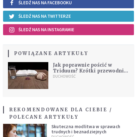
ŚLEDŹ NAS NA FACEBOOKU
ŚLEDŹ NAS NA TWITTERZE
ŚLEDŹ NAS NA INSTAGRAMIE
POWIĄZANE ARTYKUŁY
Jak poprawnie pościć w
Triduum? Krótki przewodnik
dla zabieganych
DUCHOWOŚĆ
REKOMENDOWANE DLA CIEBIE /
POLECANE ARTYKUŁY
Skuteczna modlitwa w sprawach
trudnych i beznadziejnych
DUCHOWOŚĆ