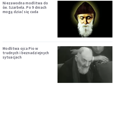
Niezawodna modlitwa do
św. Szarbela. Po 9 dniach
mogą dziać się cuda
Modlitwa ojca Pio w
trudnych i beznadziejnych
sytuacjach