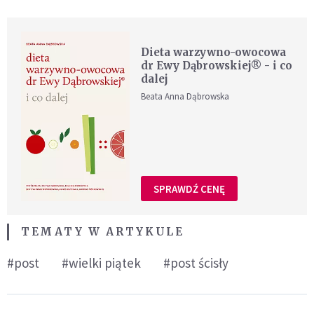
Dieta warzywno-owocowa
dr Ewy Dąbrowskiej® - i co
dalej
Beata Anna Dąbrowska
SPRAWDŹ CENĘ
TEMATY W ARTYKULE
#post
#wielki piątek
#post ścisły