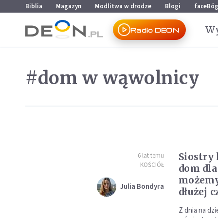
Przejdź do menu głównego
Przejdź do treści
Biblia
Magazyn
Modlitwa w drodze
Blogi
faceBó
Wy
Radio DEON
#dom w wąwolnicy
Siostry
6 lat temu
KOŚCIÓŁ
dom dla 
możemy 
Julia Bondyra
dłużej 
Z dnia na dzi