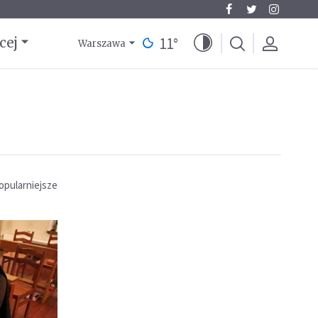
11
°
cej
Warszawa
opularniejsze