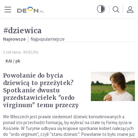
Przejdź do menu głównego
Przejdź do treści
#dziewica
Najnowsze
Najpopularniejsze
1 rok temu
KOŚCIÓŁ
KAI / pk
Powołanie do bycia
dziewicą to przeżytek?
Spotkanie dwustu
przedstawicielek "ordo
virginum" temu przeczy
We Włoszech jest prawie siedemset dziewic konsekrowanych a
ponad sto przechodzi formację, by wybrać na stałe tę formę życia w
Kościele. W Turynie odbywa się krajowe spotkanie kobiet należących
do "ordo virginum", czyli "stanu dziewic". Powołanie to było znane już