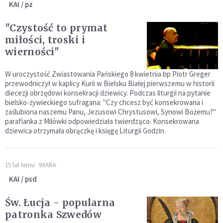
KAI / pz
"Czystość to prymat
miłości, troski i
wierności"
W uroczystość Zwiastowania Pańskiego 8 kwietnia bp Piotr Greger
przewodniczył w kaplicy Kurii w Bielsku Białej pierwszemu w historii
diecezji obrzędowi konsekracji dziewicy. Podczas liturgii na pytanie
bielsko-żywieckiego sufragana: "Czy chcesz być konsekrowana i
zaślubiona naszemu Panu, Jezusowi Chrystusowi, Synowi Bożemu?"
parafianka z Milówki odpowiedziała twierdząco. Konsekrowana
dziewica otrzymała obrączkę i księgę Liturgii Godzin.
15 lat temu
WIARA
KAI / psd
Św. Łucja - popularna
patronka Szwedów