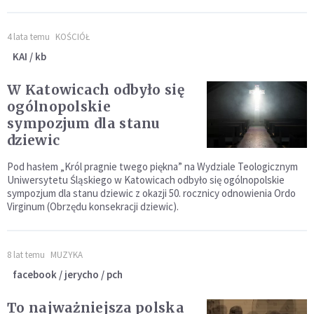
4 lata temu
KOŚCIÓŁ
KAI / kb
W Katowicach odbyło się
ogólnopolskie
sympozjum dla stanu
dziewic
Pod hasłem „Król pragnie twego piękna” na Wydziale Teologicznym
Uniwersytetu Śląskiego w Katowicach odbyło się ogólnopolskie
sympozjum dla stanu dziewic z okazji 50. rocznicy odnowienia Ordo
Virginum (Obrzędu konsekracji dziewic).
8 lat temu
MUZYKA
facebook / jerycho / pch
To najważniejsza polska