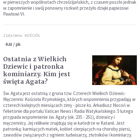
w pierwszych wspólnotach chrześcijańskich, z czasem poszło jednak
w zapomnienie i swój ponowny rozkwit przeżyło dzięki papieżowi
Pawłowi VI.
2 lata temu
KOŚCIÓŁ
KAI / pk
Ostatnia z Wielkich
Dziewic i patronka
kominiarzy. Kim jest
święta Agata?
Św. Agata jest ostatnią z grona tzw. Czterech Wielkich Dziewic-
Męczennic Kościoła Rzymskiego, których wspomnienia przypadają w
czterech kolejnych miesiącach zimy - pisze ks. Arkadiusz Nocoń w
felietonie dla portalu Vatican News i Radia Watykańskiego. 5 lutego
przypada wspomnienie św. Agaty (ok. 235 - 251), dziewicy i
męczennicy. Jej relikwie znajdują się w katedrze w Katanii. Jest
patronką: karmiących matek, kobiet cierpiących na choroby piersi,
zawodów związanych z ogniem: ludwisarzy, złotników i kominiarzy.