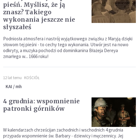
pieśń. Myślisz, że ją
znasz? Takiego
wykonania jeszcze nie
słyszałeś
Podniosła atmosfera i nastrój wyjątkowego związku z Maryją dzięki
słowom tej pieśni - to cechy tego wykonania. Utwór jest na nowo
odkryty, a muzyka pochodzi od dominikanina Błażeja Dereya
zmarłego w... 1666 roku!
12 lat temu
KOŚCIÓŁ
KAI / mh
4 grudnia: wspomnienie
patronki górników
W kalendarzach chrześcijan zachodnich i wschodnich 4 grudnia
przypada wspomnienie św. Barbary - dziewicy i męczennicy. Jej