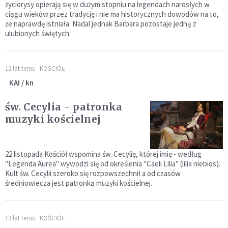
życiorysy opierają się w dużym stopniu na legendach narosłych w
ciągu wieków przez tradycję i nie ma historycznych dowodów na to,
że naprawdę istniała. Nadal jednak Barbara pozostaje jedną z
ulubionych świętych.
12 lat temu
KOŚCIÓŁ
KAI / kn
św. Cecylia - patronka
muzyki kościelnej
22 listopada Kościół wspomina św. Cecylię, której imię - według
"Legenda Aurea" wywodzi się od określenia "Caeli Lilia" (lilia niebios).
Kult św. Cecylii szeroko się rozpowszechnił a od czasów
średniowiecza jest patronką muzyki kościelnej.
13 lat temu
KOŚCIÓŁ