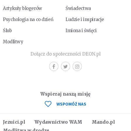
Artykuły blogerów
Świadectwa
Psychologia na co dzień
Ludzie i inspiracje
Ślub
Imiona i święci
Modlitwy
Dołącz do społeczności DEON.pl
Wspieraj naszą misję
WSPOMÓŻ NAS
Jezuici.pl
Wydawnictwo WAM
Mando.pl
Modlitwa w drodze