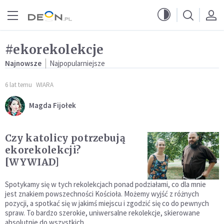
Przejdź do menu głównego
Przejdź do treści
#ekorekolekcje
Najnowsze
Najpopularniejsze
6 lat temu
WIARA
Magda Fijołek
Czy katolicy potrzebują
ekorekolekcji?
[WYWIAD]
Spotykamy się w tych rekolekcjach ponad podziałami, co dla mnie
jest znakiem powszechności Kościoła. Możemy wyjść z różnych
pozycji, a spotkać się w jakimś miejscu i zgodzić się co do pewnych
spraw. To bardzo szerokie, uniwersalne rekolekcje, skierowane
absolutnie do wszystkich.