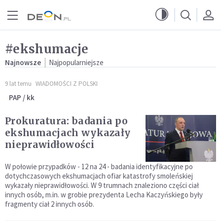
Przejdź do menu głównego
Przejdź do treści
#ekshumacje
Najnowsze
Najpopularniejsze
9 lat temu
WIADOMOŚCI Z POLSKI
PAP / kk
Prokuratura: badania po
ekshumacjach wykazały
nieprawidłowości
W połowie przypadków - 12 na 24 - badania identyfikacyjne po
dotychczasowych ekshumacjach ofiar katastrofy smoleńskiej
wykazały nieprawidłowości. W 9 trumnach znaleziono części ciał
innych osób, m.in. w grobie prezydenta Lecha Kaczyńskiego były
fragmenty ciał 2 innych osób.