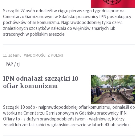
Szczątki 27 osób odnaleźli w ciągu pierwszego tygodnia prac na
Cmentarzu Garnizonowym w Gdańsku pracownicy IPN poszukujący
pochówków ofiar komunizmu. Najprawdopodobniej tylko część
znalezionych szczątków należała do więźniów zmarłych lub
straconych w pobliskim areszcie.
11 lat temu
WIADOMOŚCI Z POLSKI
PAP / rj
IPN odnalazł szczątki 10
ofiar komunizmu
Szczątki 10 osób - najprawdopodobniej ofiar komunizmu, odnaleźli do
wtorku na Cmentarzu Garnizonowym w Gdańsku pracownicy IPN.
Ofiary to - z dużym prawdopodobieństwem - więźniowie, którzy
zmarli lub zostali zabici w gdańskim areszcie w latach 40. ub. wieku.