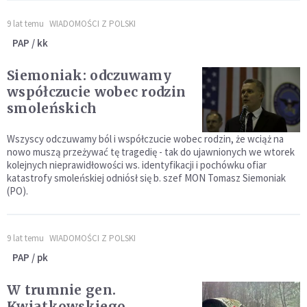
9 lat temu
WIADOMOŚCI Z POLSKI
PAP / kk
Siemoniak: odczuwamy
współczucie wobec rodzin
smoleńskich
Wszyscy odczuwamy ból i współczucie wobec rodzin, że wciąż na
nowo muszą przeżywać tę tragedię - tak do ujawnionych we wtorek
kolejnych nieprawidłowości ws. identyfikacji i pochówku ofiar
katastrofy smoleńskiej odniósł się b. szef MON Tomasz Siemoniak
(PO).
9 lat temu
WIADOMOŚCI Z POLSKI
PAP / pk
W trumnie gen.
Kwiatkowskiego