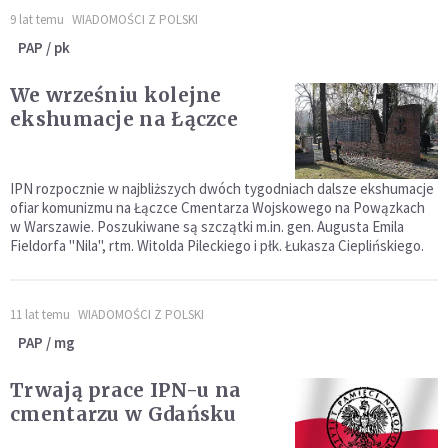
9 lat temu
WIADOMOŚCI Z POLSKI
PAP / pk
We wrześniu kolejne
ekshumacje na Łączce
IPN rozpocznie w najbliższych dwóch tygodniach dalsze ekshumacje
ofiar komunizmu na Łączce Cmentarza Wojskowego na Powązkach
w Warszawie. Poszukiwane są szczątki m.in. gen. Augusta Emila
Fieldorfa "Nila", rtm. Witolda Pileckiego i płk. Łukasza Cieplińskiego.
11 lat temu
WIADOMOŚCI Z POLSKI
PAP / mg
Trwają prace IPN-u na
cmentarzu w Gdańsku